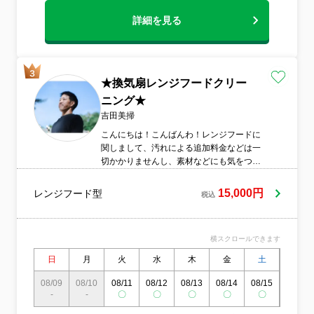
詳細を見る
★換気扇レンジフードクリー
ニング★
吉田美掃
こんにちは！こんばんわ！レンジフードに
関しまして、汚れによる追加料金などは一
切かかりませんし、素材などにも気をつけ
ベトベトした経年油もしっかり見落としな
く落とします！
15,000円
レンジフード型
税込
横スクロールできます
日
月
火
水
木
金
土
日
08/09
08/10
08/11
08/12
08/13
08/14
08/15
08/16
-
-
〇
〇
〇
〇
〇
〇