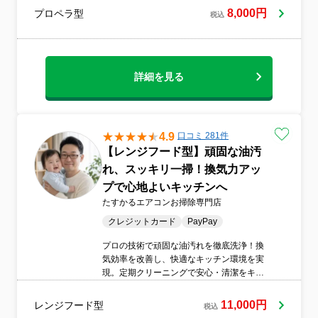
8,000円
プロペラ型
税込
詳細を見る
4.9
口コミ 281件
【レンジフード型】頑固な油汚
れ、スッキリ一掃！換気力アッ
プで心地よいキッチンへ
たすかるエアコンお掃除専門店
クレジットカード
PayPay
プロの技術で頑固な油汚れを徹底洗浄！換
気効率を改善し、快適なキッチン環境を実
現。定期クリーニングで安心・清潔をキー
プし、レンジフードの寿命も延ばします。
11,000円
レンジフード型
税込