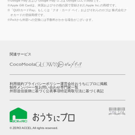
※Google Play および Google Play ロゴは Google LLC の商標です。
※Apple Gift Cardは、米国およびその他の国で登録されたApple Inc.の商標です。
※「QUOカードPay」もしくは「クオ・カード ペイ」およびそれらのロゴは 株式会社ク
オカードの登録商標です。
※PeXから外部への交換には手数料がかかる場合がございます。
関連サービス
利用規約
プライバシーポリシー
運営会社
おうちにプロに掲載
制作メンバー一覧
お問い合わせ
専門家一覧
外部送信規律に基づく公表事項
特定商取引法に基づく表記
© ZERO ACCEL All rights reserved.