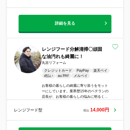
詳細を見る
レンジフード分解清掃〇頑固
な油汚れも綺麗に！
丸吉リフォーム
クレジットカード
PayPay
楽天ペイ
d払い
au PAY
メルペイ
お客様の暮らしの綺麗に寄り添うをモット
ーにしています。業界歴15年のベテランの
店長が、お客様の暮らしの悩みに明るく笑
顔で寄り添います。気になることはなんで
もお尋ねください。サポートします。
14,000円
レンジフード型
税込