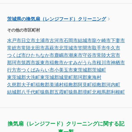
茨城県の換気扇（レンジフード）クリーニング
その他の市区町村
水戸市
日立市
土浦市
古河市
石岡市
結城市
龍ケ崎市
下妻市
常総市
常陸太田市
高萩市
北茨城市
笠間市
取手市
牛久市
つくば市
ひたちなか市
鹿嶋市
潮来市
守谷市
常陸大宮市
那珂市
筑西市
坂東市
稲敷市
かすみがうら市
桜川市
神栖市
行方市
つくばみらい市
小美玉市
東茨城郡茨城町
東茨城郡大洗町
東茨城郡城里町
那珂郡東海村
久慈郡大子町
稲敷郡美浦村
稲敷郡阿見町
稲敷郡河内町
結城郡八千代町
猿島郡五霞町
猿島郡境町
北相馬郡利根町
換気扇（レンジフード）クリーニングに関する記