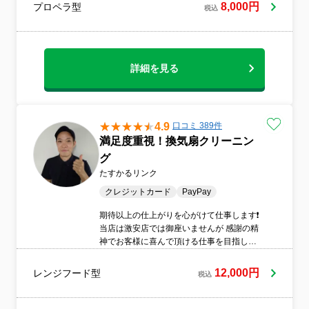
8,000円
プロペラ型
税込
詳細を見る
4.9
口コミ 389件
満足度重視！換気扇クリーニン
グ
たすかるリンク
クレジットカード
PayPay
期待以上の仕上がりを心がけて仕事します❗️
当店は激安店では御座いませんが 感謝の精
神でお客様に喜んで頂ける仕事を目指して
おります。 養生から分解、洗浄まで丁寧に
仕上げます。 お客様へ仕上がりに満足を提
12,000円
レンジフード型
税込
供致します。 業界大手で経験した技術とサ
ービスです。 損害保険加入しておりますの
で万が一も安心です。