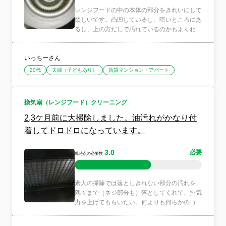
レンジフードの中の本体の部分をきれいにして
欲しいです。凸凹しているし、暗いところにあ
るし、上の方だしで汚れているのかもよくわか
りません。どのように...
いっちーさん
20代
夫婦（子どもあり）
賃貸マンション・アパート
換気扇（レンジフード）クリーニング
2,3ケ月前に大掃除しました。油汚れがかなり付
着してドロドロになっています。
3.0
必要
現時点の必要性
素人の掃除では落としきれない部分の汚れを
隅々まで（ネジ部分も）落としてくれて、排気
力を上げてもらいたい。何よりも何らかのコー
ティングをして頂けたら...