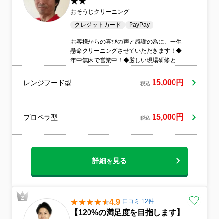
★★
おそうじクリーニング
クレジットカード
PayPay
お客様からの喜びの声と感謝の為に、一生
懸命クリーニングさせていただきます！◆
年中無休で営業中！◆厳しい現場研修と座
学受講済み◆安心の損害保険加入済み◎◆
環境に優しいエコ洗剤を使用！アレルギー
15,000円
レンジフード型
税込
のご家庭に人気です＾＾◆訪問時の駐車代
は当店が負担◆営業時間外のご予約も相談
OK！早朝深夜料
15,000円
プロペラ型
税込
詳細を見る
4.9
口コミ 12件
【120%の満足度を目指します】