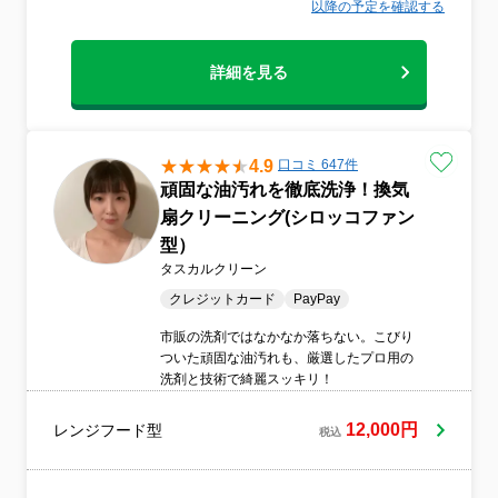
以降の予定を確認する
詳細を見る
4.9
口コミ 647件
頑固な油汚れを徹底洗浄！換気
扇クリーニング(シロッコファン
型）
タスカルクリーン
クレジットカード
PayPay
市販の洗剤ではなかなか落ちない。こびり
ついた頑固な油汚れも、厳選したプロ用の
洗剤と技術で綺麗スッキリ！
12,000円
レンジフード型
税込