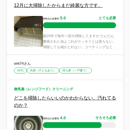
12月に大掃除したからまだ綺麗な方です。
5.0
とても必要
現時点の必要性
築20年で毎年一回大掃除してますが だんだん
蓄積された油よごれがスッキリとは落ちない。
掃除しても端がとれない。コーティングなとが
あり 剥がせて落と...
omi74さん
40代
夫婦（子どもあり）
持ち家（一戸建て）
換気扇（レンジフード）クリーニング
どこを掃除したらいいのかわからない。汚れてる
のか？
4.0
そろそろ必要
現時点の必要性