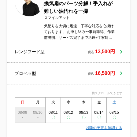
換気扇のパーツ分解！手入れが
難しい油汚れを一掃
スマイルアット
気配りを大切に迅速、丁寧な対応を心掛け
ております。 お申し込み〜事前確認、作業
前説明、サービス完了まで迅速⭐︎丁寧対
応！！
13,500円
レンジフード型
税込
16,500円
プロペラ型
税込
横スクロールできます
日
月
火
水
木
金
土
日
08/09
08/10
08/11
08/12
08/13
08/14
08/15
08/16
-
-
〇
〇
〇
〇
〇
〇
以降の予定を確認する