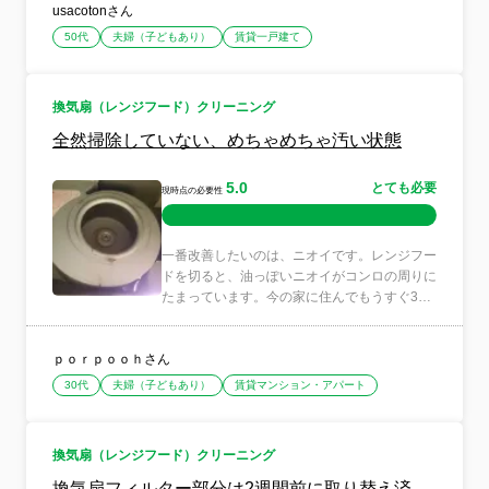
usacotonさん
50代
夫婦（子どもあり）
賃貸一戸建て
換気扇（レンジフード）クリーニング
全然掃除していない、めちゃめちゃ汚い状態
5.0
とても必要
現時点の必要性
一番改善したいのは、ニオイです。レンジフー
ドを切ると、油っぽいニオイがコンロの周りに
たまっています。今の家に住んでもうすぐ3年
になりますが、一度も掃...
ｐｏｒｐｏｏｈさん
30代
夫婦（子どもあり）
賃貸マンション・アパート
換気扇（レンジフード）クリーニング
換気扇フィルター部分は2週間前に取り替え済。