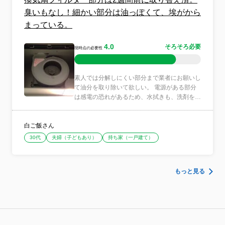
臭いもなし！細かい部分は油っぽくて、埃がから
まっている。
4.0
そろそろ必要
現時点の必要性
素人では分解しにくい部分まで業者にお願いし
て油分を取り除いて欲しい。 電源がある部分
は感電の恐れがあるため、水拭きも、洗剤を使
っての拭き掃除も出来...
白ご飯さん
30代
夫婦（子どもあり）
持ち家（一戸建て）
もっと見る