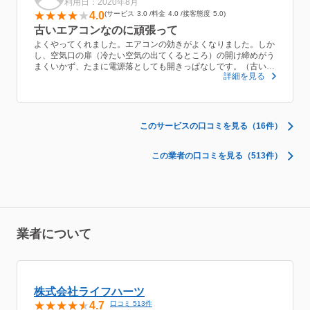
利用日：2020年8月
4.0
サービス
3.0
料金
4.0
接客態度
5.0
古いエアコンなのに頑張って
よくやってくれました。エアコンの効きがよくなりました。しか
し、空気口の扉（冷たい空気の出てくるところ）の開け締めがう
まくいかず、たまに電源落としても開きっぱなしです。（古いの
詳細を見る
でそういうことがあることは承知しております。）
作業も丁寧にやってくれましたし、接客態度もよかったです。ま
た機会があれば利用させてもらいます。
このサービスの口コミを見る（16件）
この業者の口コミを見る（513件）
業者について
株式会社ライフハーツ
4.7
口コミ 513件