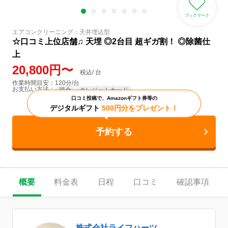
ブックマーク
エアコンクリーニング：天井埋込型
☆口コミ上位店舗♫ 天埋 ◎2台目 超ギガ割！ ◎除菌仕
上
20,800円〜
税込/ 台
作業時間目安：120分/台
お支払い方法：
現金
クレジットカード
口コミ投稿で、Amazonギフト券等の
デジタルギフト
500円分をプレゼント！
予約する
概要
料金表
日程
口コミ
確認事項
株式会社ライフハーツ