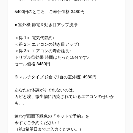
5400円のところ、ご奉仕価格 3480円
● 室外機 節電＆効き目アップ洗浄
＜得 1＞ 電気代節約♪
＜得 2＞ エアコンの効き目アップ↑
＜得 3＞ エアコンの寿命延長↑
トリプル◎効果 時間はたった15分です♪
セール価格 3480円
※マルチタイプ (2台で1台の室外機) 4980円
あなたの体調がすぐれないのは、
カビと埃、微生物に汚染されているエアコンのせいか
も。。
迷わず画面下緑色の『ネットで予約』を
今すぐご予約ください！
（第3希望日までご入力ください。）