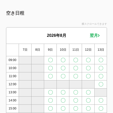
空き日程
横スクロールできます
2026年8月
翌月
7日
8日
9日
10日
11日
12日
13日
1
〇
〇
〇
〇
〇
09:00
〇
〇
〇
〇
〇
10:00
〇
〇
〇
〇
〇
11:00
〇
12:00
〇
〇
〇
〇
13:00
〇
〇
〇
〇
〇
14:00
〇
〇
〇
〇
〇
15:00