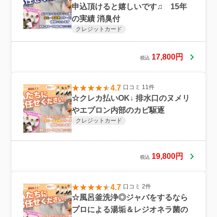
申込頂けると嬉しいです♫ 15年
の実績 消臭付
クレジットカード
17,800円
税込
4.7
口コミ 11件
☆クレカ払いOK↓ 排水口のヌメリ
やエプロン内部のカビ駆逐
クレジットカード
19,800円
税込
4.7
口コミ 2件
☆風呂釜洗浄◎ジャバをするなら
プロによる湯垢＆レジオネラ菌の