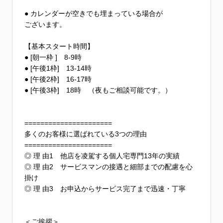
● カレンダーが空きでも埋まっている場合が
ございます。
【基本スタート時間】
● [朝一枠 ] 8-9時
● [午後1枠] 13-14時
● [午後2枠] 16-17時
● [午後3枠] 18時 （夜もご相談可能です。）
======================
多くのお客様に選ばれている3つの理由
======================
◎ 理 由1 他店を凌駕する個人宅専門13年の実績
◎ 理 由2 サービスマンの接遇と細部までの配慮を心
掛け
◎ 理 由3 お申込からサービス完了まで迅速・丁寧
＜ご挨拶＞