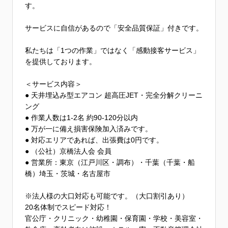
す。
サービスに自信があるので「安全品質保証」付きです。
私たちは「1つの作業」ではなく「感動接客サービス」
を提供しております。
＜サービス内容＞
● 天井埋込み型エアコン 超高圧JET・完全分解クリーニ
ング
● 作業人数は1-2名 約90-120分以内
● 万が一に備え損害保険加入済みです。
● 対応エリアであれば、出張費は0円です。
● （公社）京橋法人会 会員
● 営業所：東京（江戸川区・調布）・千葉（千葉・船
橋）埼玉・茨城・名古屋市
※法人様の大口対応も可能です。（大口割引あり）
20名体制でスピード対応！
官公庁・クリニック・幼稚園・保育園・学校・美容室・