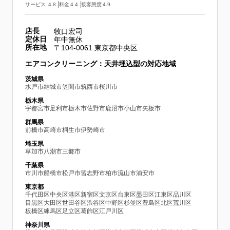
サービス
4.8
料金
4.4
接客態度
4.9
店長
牧口宏司
定休日
年中無休
所在地
〒104-0061 東京都中央区
エアコンクリーニング：天井埋込型の対応地域
茨城県
水戸市
結城市
笠間市
筑西市
桜川市
栃木県
宇都宮市
足利市
栃木市
佐野市
鹿沼市
小山市
矢板市
群馬県
前橋市
高崎市
桐生市
伊勢崎市
埼玉県
草加市
八潮市
三郷市
千葉県
市川市
船橋市
松戸市
習志野市
柏市
流山市
浦安市
東京都
千代田区
中央区
港区
新宿区
文京区
台東区
墨田区
江東区
品川区
目黒区
大田区
世田谷区
渋谷区
中野区
杉並区
豊島区
北区
荒川区
板橋区
練馬区
足立区
葛飾区
江戸川区
神奈川県