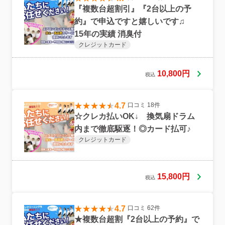
『複数台超割引』『2台以上の予
約』で申込ですと嬉しいです♫
15年の実績 消臭付
クレジットカード
10,800円
税込
4.7
口コミ 18件
☆クレカ払いOK↓ 換気扇ドラム
内まで徹底駆逐！◎カード払可♪
クレジットカード
15,800円
税込
4.7
口コミ 62件
★複数台超割『2台以上の予約』で