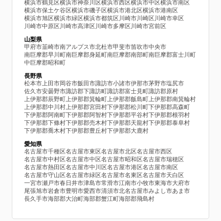
横浜市鶴見区
横浜市神奈川区
横浜市西区
横浜市中区
横浜市南区
横浜市保土ケ谷区
横浜市磯子区
横浜市港北区
横浜市港南区
横浜市旭区
横浜市緑区
横浜市都筑区
川崎市川崎区
川崎市幸区
川崎市中原区
川崎市高津区
川崎市多摩区
川崎市宮前区
山梨県
甲府市
韮崎市
南アルプス市
北杜市
甲斐市
笛吹市
中央市
南巨摩郡早川町
南巨摩郡身延町
南巨摩郡南部町
南巨摩郡富士川町
中巨摩郡昭和町
長野県
松本市
上田市
岡谷市
飯田市
諏訪市
小諸市
伊那市
茅野市
塩尻市
佐久市
安曇野市
諏訪郡下諏訪町
諏訪郡富士見町
諏訪郡原村
上伊那郡辰野町
上伊那郡箕輪町
上伊那郡飯島町
上伊那郡南箕輪村
上伊那郡中川村
上伊那郡宮田村
下伊那郡松川町
下伊那郡高森町
下伊那郡阿南町
下伊那郡阿智村
下伊那郡平谷村
下伊那郡根羽村
下伊那郡下條村
下伊那郡売木村
下伊那郡天龍村
下伊那郡泰阜村
下伊那郡喬木村
下伊那郡豊丘村
下伊那郡大鹿村
愛知県
名古屋市千種区
名古屋市東区
名古屋市北区
名古屋市西区
名古屋市中村区
名古屋市中区
名古屋市昭和区
名古屋市瑞穂区
名古屋市熱田区
名古屋市中川区
名古屋市港区
名古屋市南区
名古屋市守山区
名古屋市緑区
名古屋市名東区
名古屋市天白区
一宮市
瀬戸市
春日井市
津島市
常滑市
江南市
小牧市
東海市
大府市
尾張旭市
岩倉市
豊明市
愛西市
清須市
北名古屋市
みよし市
あま市
長久手市
海部郡大治町
海部郡蟹江町
海部郡飛島村