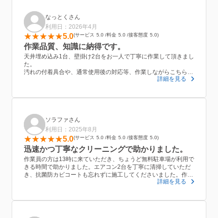
なっとくさん
利用日：2026年4月
5.0
サービス
5.0
料金
5.0
接客態度
5.0
作業品質、知識に納得です。
天井埋め込み1台、壁掛け2台をお一人で丁寧に作業して頂きまし
た。
汚れの付着具合や、通常使用後の対応等、作業しながらこちらの
詳細を見る
質問にも気さく対応して頂き大変良かったです。
仕上がりにも拘りがあり、お互い納得のできるものでした。
是非、また利用させて頂きたいと思います。
ソラファさん
利用日：2025年8月
5.0
サービス
5.0
料金
5.0
接客態度
5.0
迅速かつ丁寧なクリーニングで助かりました。
作業員の方は13時に来ていただき、ちょうど無料駐車場が利用で
きる時間で助かりました。エアコン2台を丁寧に清掃していただ
き、抗菌防カビコートも忘れずに施工してくださいました。作業
詳細を見る
は約3時間半で早く終わり、浴室もきれいに片付けてくださった
ので大変満足しています。安心してお願いできる業者さんだと思
います。