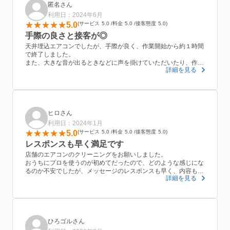
匿名さん
利用日：2024年6月
5.0
サービス
5.0
料金
5.0
接客態度
5.0
手際の良さと接客が◎
天井埋込エアコンでしたが、手際が良く、作業開始から約１時間
で終了しました。
また、大きな音が出るときなどに声を掛けていただいたり、作業
詳細を見る
を中断してエアコンの汚れの具合が分かるバケツの水を見せてい
ただくなど、接客の良さも感じました。
はじめは、大手の業者に比べ金額が安く不安でしたが、安心して
作業を任せることができ、次回もお願いしたいと思います。
ヒロさん
利用日：2024年1月
5.0
サービス
5.0
料金
5.0
接客態度
5.0
レスポンスも早く満足です
店舗のエアコンのクリーニングをお願いしました。
おうちにプロを使うのが初めてだったので、どのような感じにな
るのか不安でしたが、メッセージのレスポンスも早く、内容も明
詳細を見る
確でとてもスムーズでした。
こちらの細かい要望にも対応して下さりとても満足しています。
金額も安いと思います。ありがとうございました。
ひろゴルさん