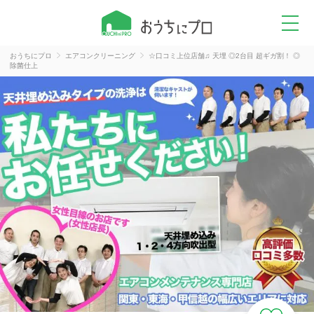
おうちにプロ
エアコンクリーニング
☆口コミ上位店舗♫ 天埋 ◎2台目 超ギガ割！ ◎
除菌仕上