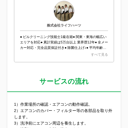
株式会社ライフハーツ
● ビルクリーニング技能士1級在籍● 関東・東海の幅広い
エリアを対応● 累計実績は5万台以上 業界歴12年● 全メー
カー対応・完全品質保証付き● 除菌仕上げ♪● 平均年齢
30-40歳 ガテンなスタッフはおりません● マナー・エチ
すべて見る
ケット最重視宣言 ^ ^/
サービスの流れ
1）作業場所の確認・エアコンの動作確認。
2）エアコンのカバー・フィルター等の各部品を取り外
します。
3）洗浄前にエアコン周辺を養生します。