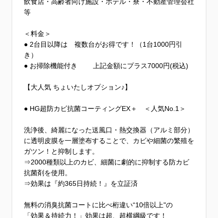
飲食店・高齢者向け施設・ホテル・寮・不動産管理会社
等
＜料金＞
● 2台目以降は 複数台がお得です！（1台1000円引
き）
● お掃除機能付き 上記金額にプラス7000円(税込)
【大人気 ちょいたしオプション♪】
● HG超防カビ抗菌コーティングEX＋ ＜人気No.1＞
洗浄後、綺麗になった送風口・熱交換器（アルミ部分）
に透明皮膜を一層塗布することで、カビや細菌の繁殖を
ガツン！と抑制します。
⇒2000種類以上のカビ、細菌に劇的に抑制する防カビ
抗菌剤を使用。
⇒効果は『約365日持続！』を立証済
無料の消臭抗菌コートに比べ桁違い“10倍以上"の
「効果＆持続力！」効果は超、超横綱級です！