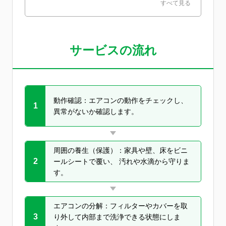
2. 健康的な空気環境をサポートアレルギーや喘息対策に
すべて見る
も効果的。花粉やハウスダストの軽減にもつながり、ご
家族の健康を守ります。3. 電気代の節約にも効果的内部
の汚れを取り除くことでエアコンの効率が向上。冷暖房
の効きが良くなり、無駄な電力消費を抑えることができ
サービスの流れ
ます。4. 消臭・防カビで快適な空気にニオイの原因とな
る汚れやカビをしっかり除去。防カビ効果により、快適
な空気環境を長く保ちます。5. 短時間作業＆明瞭な料金
忙しい方でも安心のスピーディー施工。分かりやすい料
金設定で、追加費用の心配もありません。6. プロによる
安心施工経験豊富なスタッフが丁寧に対応。確かな技術
動作確認：エアコンの動作をチェックし、
1
と豊富な実績で、高品質な仕上がりをお届けします。7.
異常がないか確認します。
エコ洗剤で安心クリーニング人やペットに配慮したエコ
洗剤を使用。環境にもやさしいクリーニングを行いま
す。
周囲の養生（保護）：家具や壁、床をビニ
2
ールシートで覆い、 汚れや水滴から守りま
す。
エアコンの分解：フィルターやカバーを取
3
り外して内部まで洗浄できる状態にしま