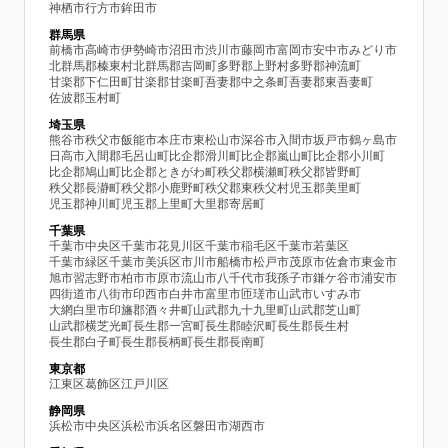
神栖市
行方市
鉾田市
群馬県
前橋市
高崎市
伊勢崎市
沼田市
渋川市
藤岡市
富岡市
安中市
みどり市
北群馬郡榛東村
北群馬郡吉岡町
多野郡上野村
多野郡神流町
甘楽郡下仁田町
甘楽郡甘楽町
吾妻郡中之条町
吾妻郡東吾妻町
佐波郡玉村町
埼玉県
熊谷市
秩父市
飯能市
本庄市
東松山市
深谷市
入間市
坂戸市
鶴ヶ島市
日高市
入間郡毛呂山町
比企郡滑川町
比企郡嵐山町
比企郡小川町
比企郡鳩山町
比企郡ときがわ町
秩父郡横瀬町
秩父郡皆野町
秩父郡長瀞町
秩父郡小鹿野町
秩父郡東秩父村
児玉郡美里町
児玉郡神川町
児玉郡上里町
大里郡寄居町
千葉県
千葉市中央区
千葉市花見川区
千葉市稲毛区
千葉市若葉区
千葉市緑区
千葉市美浜区
市川市
船橋市
松戸市
茂原市
佐倉市
東金市
旭市
習志野市
柏市
市原市
流山市
八千代市
我孫子市
鎌ケ谷市
浦安市
四街道市
八街市
印西市
白井市
富里市
匝瑳市
山武市
いすみ市
大網白里市
印旛郡酒々井町
山武郡九十九里町
山武郡芝山町
山武郡横芝光町
長生郡一宮町
長生郡睦沢町
長生郡長生村
長生郡白子町
長生郡長柄町
長生郡長南町
東京都
江東区
葛飾区
江戸川区
静岡県
浜松市中央区
浜松市浜名区
磐田市
湖西市