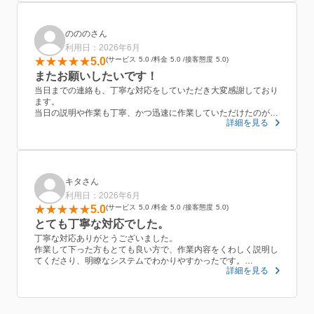
のののさん
利用日：2026年6月
5.0
サービス
5.0
料金
5.0
接客態度
5.0
またお願いしたいです！
当日までの連絡も、丁寧な対応をしていただき大変感謝しており
ます。
当日の説明や作業も丁寧、かつ迅速に作業していただけたのが良
詳細を見る
かったです。
とにかく作業時間がこんなにはやくて、さらにこんなに丁寧なお
仕事をしていただけたので感動しております！
この度はありがとうございました。
キタさん
利用日：2026年6月
5.0
サービス
5.0
料金
5.0
接客態度
5.0
とても丁寧な対応でした。
丁寧な対応ありがとうございました。
作業して下った方もとても良い方で、作業内容をくわしく説明し
てくださり、明瞭なシステムでわかりやすかったです。
詳細を見る
また、画像などで状態を把握できた為作業前と作業後の違いがは
っきりわかったのが特に良いと感じました。
またお願いしたいと思います。