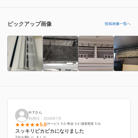
ピックアップ画像
投稿画像一覧へ
H.Yさん
利用日：2026年7月
5.0
サービス
5.0
料金
5.0
接客態度
5.0
スッキリピカピカになりました
2台お願いしました。