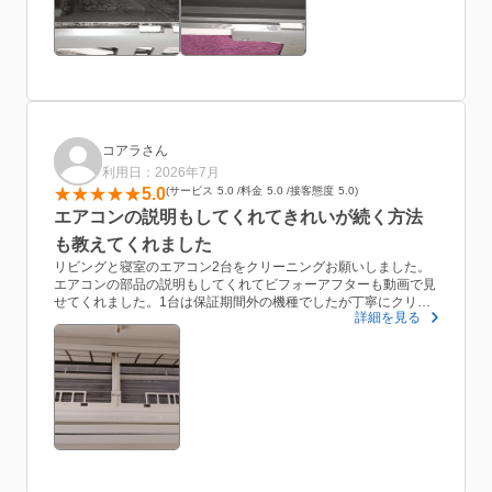
前日に到着予定の時間連絡があり、とても丁寧に対応してもらえ
ました
当日も10分くらいで着きますと事前に電話連絡がありましたの
で、もうすぐ着くなーとこちらも心構えができました
対応もとても丁寧、仕上がりも大満足です
たのんでよかったね!!ピカピカだねすごい!!と子どもたちも大喜び
コアラさん
でした
利用日：2026年7月
また来年以降またお願いしたいです
5.0
サービス
5.0
料金
5.0
接客態度
5.0
エアコンの説明もしてくれてきれいが続く方法
ありがとうございました
も教えてくれました
リビングと寝室のエアコン2台をクリーニングお願いしました。
エアコンの部品の説明もしてくれてビフォーアフターも動画で見
せてくれました。1台は保証期間外の機種でしたが丁寧にクリー
詳細を見る
ニングしてくれました。ハプニングで娘の体調不良で学校からお
迎えの電話が入って迎えに行かなくてはいけなくなってしまった
のですが快くクリーニングを続けてくれていました。豆知識で夏
場だけ冷房を使用するよりも冬は暖房を使ったほうが良いことも
教えてくれました。またエアコンのカビが気になる場合は冷房を
使用したあとに暖房を30分かけておくとカビが予防できることも
教えてくれました。