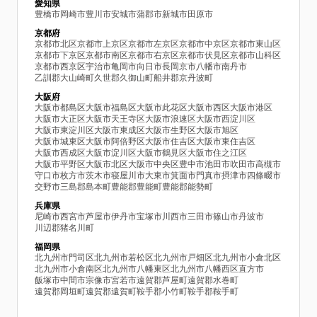
愛知県
豊橋市
岡崎市
豊川市
安城市
蒲郡市
新城市
田原市
京都府
京都市北区
京都市上京区
京都市左京区
京都市中京区
京都市東山区
京都市下京区
京都市南区
京都市右京区
京都市伏見区
京都市山科区
京都市西京区
宇治市
亀岡市
向日市
長岡京市
八幡市
南丹市
乙訓郡大山崎町
久世郡久御山町
船井郡京丹波町
大阪府
大阪市都島区
大阪市福島区
大阪市此花区
大阪市西区
大阪市港区
大阪市大正区
大阪市天王寺区
大阪市浪速区
大阪市西淀川区
大阪市東淀川区
大阪市東成区
大阪市生野区
大阪市旭区
大阪市城東区
大阪市阿倍野区
大阪市住吉区
大阪市東住吉区
大阪市西成区
大阪市淀川区
大阪市鶴見区
大阪市住之江区
大阪市平野区
大阪市北区
大阪市中央区
豊中市
池田市
吹田市
高槻市
守口市
枚方市
茨木市
寝屋川市
大東市
箕面市
門真市
摂津市
四條畷市
交野市
三島郡島本町
豊能郡豊能町
豊能郡能勢町
兵庫県
尼崎市
西宮市
芦屋市
伊丹市
宝塚市
川西市
三田市
篠山市
丹波市
川辺郡猪名川町
福岡県
北九州市門司区
北九州市若松区
北九州市戸畑区
北九州市小倉北区
北九州市小倉南区
北九州市八幡東区
北九州市八幡西区
直方市
飯塚市
中間市
宗像市
宮若市
遠賀郡芦屋町
遠賀郡水巻町
遠賀郡岡垣町
遠賀郡遠賀町
鞍手郡小竹町
鞍手郡鞍手町