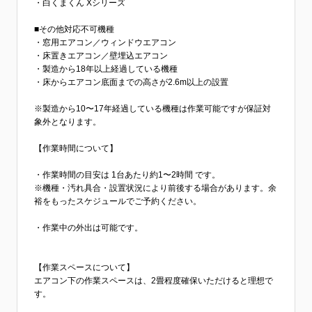
・白くまくん Xシリーズ
■その他対応不可機種
・窓用エアコン／ウィンドウエアコン
・床置きエアコン／壁埋込エアコン
・製造から18年以上経過している機種
・床からエアコン底面までの高さが2.6m以上の設置
※製造から10〜17年経過している機種は作業可能ですが保証対
象外となります。
【作業時間について】
・作業時間の目安は 1台あたり約1〜2時間 です。
※機種・汚れ具合・設置状況により前後する場合があります。余
裕をもったスケジュールでご予約ください。
・作業中の外出は可能です。
【作業スペースについて】
エアコン下の作業スペースは、2畳程度確保いただけると理想で
す。