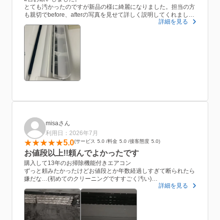
とても汚かったのですが新品の様に綺麗になりました。担当の方
も親切でbefore、afterの写真を見せて詳しく説明してくれまし
詳細を見る
た。
エアコンを掃除しているのでエアコンが効いて無い暑い中ありが
とうございました。
また次がらあったらたすかるハウスクリアを選ぶと思います。
misaさん
利用日：2026年7月
5.0
サービス
5.0
料金
5.0
接客態度
5.0
お値段以上!!頼んでよかったです
購入して13年のお掃除機能付きエアコン
ずっと頼みたかったけどお値段とか年数経過しすぎて断られたら
嫌だな…(初めてのクリーニングですすごく汚い)
詳細を見る
で頼めませんでした
今回息子にいい加減に掃除しようよーと言われていろいろ調べた
結果、こちらにお願いしました