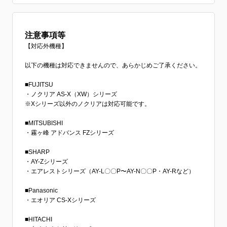
注意事項等
【対応外機種】
以下の機種は対応できませんので、あらかじめご了承ください。
■FUJITSU
・ノクリア AS-X（XW）シリーズ
※Xシリーズ以外のノクリアは対応可能です。
■MITSUBISHI
・霧ヶ峰 アドバンス FZシリーズ
■SHARP
・AY-Zシリーズ
・エアレストシリーズ（AY-L〇〇P〜AY-N〇〇P・AY-Rなど）
■Panasonic
・エオリア CS-Xシリーズ
■HITACHI