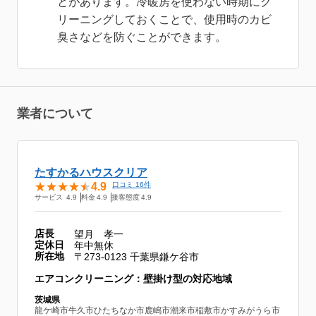
とがあります。冷暖房を使わない時期にク
リーニングしておくことで、使用時のカビ
臭さなどを防ぐことができます。
業者について
たすかるハウスクリア
4.9
口コミ 16件
サービス
4.9
料金
4.9
接客態度
4.9
店長
望月 孝一
定休日
年中無休
所在地
〒273-0123 千葉県鎌ケ谷市
エアコンクリーニング：壁掛け型の対応地域
茨城県
龍ケ崎市
牛久市
ひたちなか市
鹿嶋市
潮来市
稲敷市
かすみがうら市