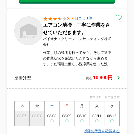
3.7
口コミ 1件
エアコン清掃 丁寧に作業をさ
せていただきます。
バイオナノクリーンコンサルティング株式
会社
作業手順の説明を行ってから、そして途中
の作業状況を確認いただきながら進めま
す。また環境に優しい洗浄薬を使った洗浄
を行います。汚れた廃液は持ち帰ります。
損害保険に加入しておりますので、作業で
10,800円
壁掛け型
税込
の故障があきらかな場合も安心です。
横スクロールできます
木
金
土
日
月
火
水
木
08/06
08/07
08/08
08/09
08/10
08/11
08/12
08/13
-
-
〇
〇
〇
〇
〇
〇
以降の予定を確認する