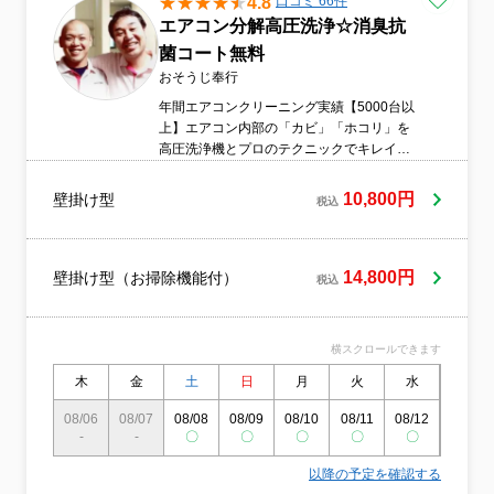
4.8
口コミ 66件
エアコン分解高圧洗浄☆消臭抗
菌コート無料
おそうじ奉行
年間エアコンクリーニング実績【5000台以
上】エアコン内部の「カビ」「ホコリ」を
高圧洗浄機とプロのテクニックでキレイに
洗浄致します！・消臭抗菌コートを無料で
施工致します。・お子様、ペットも安心の
10,800円
壁掛け型
税込
エコ洗剤を使用。・汚れ具合による追加料
金は一切ありません。※駐車スペース(コイ
ンパーキング可)が必要になります。
14,800円
壁掛け型（お掃除機能付）
税込
横スクロールできます
木
金
土
日
月
火
水
木
08/06
08/07
08/08
08/09
08/10
08/11
08/12
08/13
-
-
〇
〇
〇
〇
〇
〇
以降の予定を確認する