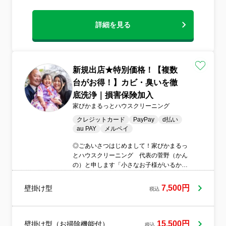
詳細を見る
新規出店★特別価格！【複数
台がお得！】カビ・臭いを徹
底洗浄｜損害保険加入
家ぴかまるっとハウスクリーニング
クレジットカード
PayPay
d払い
au PAY
メルペイ
◎ごあいさつはじめまして！家ぴかまるっ
とハウスクリーニング 代表の菅野（かん
の）と申します「小さなお子様がいるから
こそ、きれいな空気で過ごしてほしい」
「ご高齢のお客様が無理をせず、安心して
7,500円
壁掛け型
税込
頼める存在でありたい」そんな気持ちを持
って、日々の作業に向き合っています。た
だ作業をこなすのではなく、お客様の目線
に立って、一つひとつ丁寧に、誠実に対応
15,500円
壁掛け型（お掃除機能付）
税込