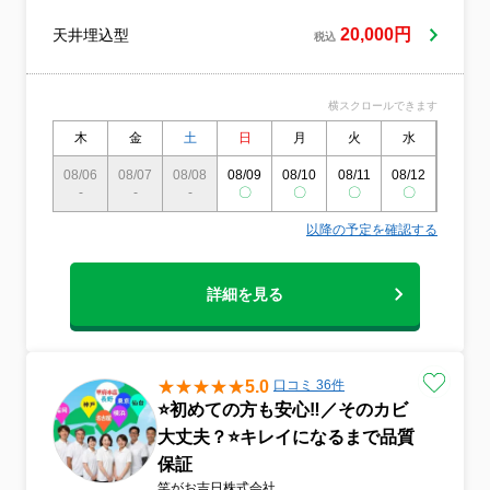
「カビのニオイが消えない」など、日頃の
20,000円
天井埋込型
セルフケアでは落としきれない汚れにお悩
税込
みではありませんか？プロの高度な技術で
エアコンを隅々までピカピカに仕上げ、お
部屋の空気を心地よく変えてみませんか？
横スクロールできます
お掃除のことで少しでもお困りの際は、ど
木
金
土
日
月
火
水
木
うぞいつでもお気軽にご相談ください。な
お、近隣のコインパーキング等を利用する
08/06
08/07
08/08
08/09
08/10
08/11
08/12
08/13
際の駐車場代は当店が全額負担いたしま
-
-
-
〇
〇
〇
〇
〇
す。当日の急な追加料金が発生することも
ございませんので、安心してお任せくださ
以降の予定を確認する
い！
詳細を見る
5.0
口コミ 36件
⭐️初めての方も安心‼️／そのカビ
大丈夫？⭐️キレイになるまで品質
保証
笑がお吉日株式会社