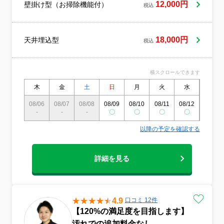
れを取り除くことでエアコンの効率が向
12,000円
壁掛け型（お掃除機能付）
税込
上。冷暖房の効きが良くなり、無駄な電力
消費を抑えることができます。4. 消臭・防
カビで快適な空気にニオイの原因となる汚
18,000円
天井埋込型
れやカビをしっかり除去。防カビ効果によ
税込
り、快適な空気環境を長く保ちます。5. 短
時間作業＆明瞭な料金忙しい方でも安心の
スピーディー施工。分かりやすい料金設定
横スクロールできます
で、追加費用の心配もありません。6. プロ
木
金
土
日
月
火
水
木
による安心施工経験豊富なスタッフが丁寧
に対応。確かな技術と豊富な実績で、高品
08/06
08/07
08/08
08/09
08/10
08/11
08/12
08/13
質な仕上がりをお届けします。7. エコ洗剤
-
-
-
〇
〇
〇
〇
〇
で安心クリーニング人やペットに配慮した
エコ洗剤を使用。環境にもやさしいクリー
以降の予定を確認する
ニングを行います。
詳細を見る
4.9
口コミ 12件
【120%の満足度を目指します】
汚れでの追加料金なし