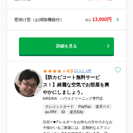
ど傷つけないように養生を行って施工しま
す。お客様と一緒にお掃除箇所の確認をし
ます。
13,000円
壁掛け型（お掃除機能付）
税込
詳細を見る
4.0
口コミ 1件
【防カビコート無料サービ
ス！】綺麗な空気でお部屋を爽
やかにしましょう。
KIREINA ハウスクリーニング専門店
クレジットカード
PayPay
楽天ペイ
au PAY
iD
楽天Edy
注目☞■アレルギーをお持ちの方や小さなお
子様がいるご家庭には、定期的なエアコン