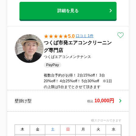
たいと考えております。ご不明点や気にな
る点がございましたら、どうぞお気軽にご
詳細を見る
相談ください。お一人おひとりのご要望に
寄り添い、最適なプランをご提案いたしま
す。
5.0
口コミ 1件
つくば市発エアコンクリーニン
グ専門店
つくばエアコンメンテナンス
PayPay
複数台予約がお得！ 2台15%off！ 3台
20%off！ 4台25%off！ 5台30%off ※1日
の上限は5台までとさせて頂きます
10,000円
壁掛け型
税込
横スクロールできます
木
金
土
日
月
火
水
木