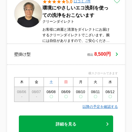
5.0
口コミ 7件
環境にやさしいエコ洗剤を使っ
ての洗浄をおこないます
クリーンダイレクト
お客様に綺麗と清潔をダイレクトにお届け
するクリーンダイレクトでこざいます。腕
には自信がありますので、ご安心くださ
い。環境にやさしいエコ洗剤を使って洗浄
します。さらに消臭剤を使っての洗浄を行
8,500円
壁掛け型
税込
います。汚れと臭いを完全に除去します。
オプションになりますが、防カビ抗菌コー
ティングを施工することにより綺麗な状態
横スクロールできます
を保持できます。2台目以降は割引価格とな
ります。まとめて複数台をご注文されると
木
金
土
日
月
火
水
木
大変お得です。
08/06
08/07
08/08
08/09
08/10
08/11
08/12
08/13
-
-
〇
〇
〇
〇
〇
〇
以降の予定を確認する
詳細を見る