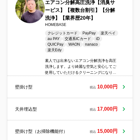
エアコン分解高圧洗浄【消臭サ
ービス】【複数台割引】【分解
洗浄】【業界歴20年】
HOMEBASE
クレジットカード
PayPay
楽天ペイ
au PAY
交通系ICカード
iD
QUICPay
WAON
nanaco
楽天Edy
素人では出来ないエアコン分解洗浄を高圧
洗浄します。より綺麗な空気と安心してご
使用していただけるクリーニングになりま
す。
10,000円
壁掛け型
税込
17,000円
天井埋込型
税込
15,000円
壁掛け型（お掃除機能付）
税込