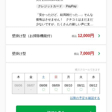
クレジットカード
PayPay
「安かったけど、結局雑だった…」そんな
後悔はさせません！ クチコミはまだまだ
少ないですが、たくさんの嬉しい声に支え
られ、続々と支店OPEN！ ―お客様の
「困った！」を「頼んでよかった！」へ―
12,000円
壁掛け型（お掃除機能付）
税込
笑顔の輪を広げていきたいと考えています
7,000円
壁掛け型
税込
横スクロールできます
木
金
土
日
月
火
水
木
08/06
08/07
08/08
08/09
08/10
08/11
08/12
08/13
-
-
〇
〇
〇
〇
〇
〇
以降の予定を確認する