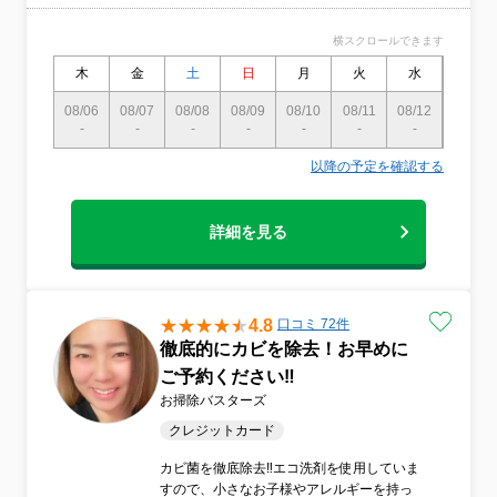
横スクロールできます
木
金
土
日
月
火
水
木
08/06
08/07
08/08
08/09
08/10
08/11
08/12
08/13
-
-
-
-
-
-
-
-
以降の予定を確認する
詳細を見る
4.8
口コミ 72件
徹底的にカビを除去！お早めに
ご予約ください‼︎
お掃除バスターズ
クレジットカード
カビ菌を徹底除去‼︎エコ洗剤を使用していま
すので、小さなお子様やアレルギーを持っ