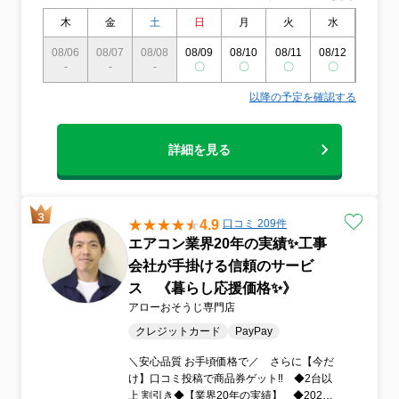
木
金
土
日
月
火
水
木
08/06
08/07
08/08
08/09
08/10
08/11
08/12
08/13
-
-
-
〇
〇
〇
〇
〇
以降の予定を確認する
詳細を見る
4.9
口コミ 209件
エアコン業界20年の実績✨工事
会社が手掛ける信頼のサービ
ス 《暮らし応援価格✨》
アローおそうじ専門店
クレジットカード
PayPay
＼安心品質 お手頃価格で／ さらに【今だ
け】口コミ投稿で商品券ゲット‼ ◆2台以
上 割引き◆【業界20年の実績】 ◆2025