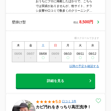
おうちにプロに掲載したばかりで、こちら
では実績がありませんが、他サイト、チラ
シ反響や口コミで数多くのクリーニング実
績がございますので安心してご利用くださ
い！エアコンクリーニングを手軽にご利用
8,500円
壁掛け型
税込
頂きたいので低価格、高品質のサービス内
容にしております！エアコンクリーニング
は贅沢な物、余裕がある家がやるはもう古
横スクロールできます
いです！家族の健康、節電対策やエアコン
の寿命を縮めない、様々なメリットのある
木
金
土
日
月
火
水
木
エアコンクリーニングをぜひ当社にお任せ
下さい(´∇｀)！
08/06
08/07
08/08
08/09
08/10
08/11
08/12
08/13
-
-
〇
-
〇
〇
〇
〇
以降の予定を確認する
詳細を見る
5.0
口コミ 1件
カビ汚れをきっちり高圧洗浄！