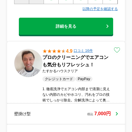
以降の予定を確認する
詳細を見る
4.9
口コミ 16件
プロのクリーニングでエアコン
も気分もリフレッシュ！
たすかるハウスクリア
クレジットカード
PayPay
1. 徹底洗浄でエアコン内部まで清潔に見え
ない内部のカビやホコリ、汚れをプロの技
術でしっかり除去。分解洗浄によって奥ま
できれいにし、空気の質を改善します。2.
健康的な空気環境をサポートアレルギーや
7,000円
壁掛け型
税込
喘息対策にも効果的。花粉やハウスダスト
の軽減にもつながり、ご家族の健康を守り
ます。3. 電気代の節約にも効果的内部の汚