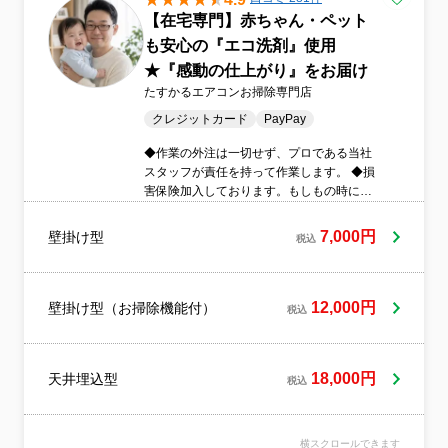
【在宅専門】赤ちゃん・ペット
も安心の『エコ洗剤』使用
★『感動の仕上がり』をお届け
たすかるエアコンお掃除専門店
クレジットカード
PayPay
◆作業の外注は一切せず、プロである当社
スタッフが責任を持って作業します。 ◆損
害保険加入しております。もしもの時にも
安心です。◆営業時間外、対応地域外のご
予約もお気軽にご相談ください。
7,000円
壁掛け型
税込
12,000円
壁掛け型（お掃除機能付）
税込
18,000円
天井埋込型
税込
横スクロールできます