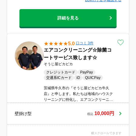
以降の予定を確認する
詳細を見る
5.0
口コミ 3件
エアコンクリーニング☆除菌コ
ートサービス致します☆
そうじ屋ピカピカ
クレジットカード
PayPay
交通系ICカード
iD
QUICPay
茨城県牛久市の『そうじ屋ピカピカ牛久
店』と申します。私たちは地域のハウスク
リーニングに特化し、エアコンクリーニン
グを代表とする各種クリーニングサービス
に対応しております。ハウスクリーニング
10,000円
壁掛け型
税込
の豊富な経験を持ち、エアコン内部の隅々
まで徹底的に掃除する技術には特に自信を
持っています。当店ではお客様のニーズに
横スクロールできます
対応するため、最新のクリーニング技術を