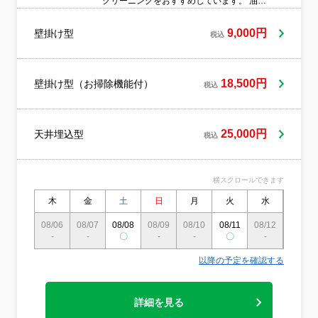
クリーニングをおすすめしています。 油汚
れ、ヤニ、ダニ、細菌、虫、カビやバクテ
リアなど、健康に悪影響を及ぼす汚れを除
9,000円
壁掛け型
税込
去します。■冷房効率が安定し、電気代の節
約にもつながります。■作業内容にご満足い
ただけない場合は、追加対応を無料で行い
ます。■営業時間外のご予約も柔軟に対応可
18,500円
壁掛け型（お掃除機能付）
税込
能です。■損害保険にも加入済みです。 ■お
支払いは【楽天Pay・PayPay・auPay・楽
天Edy・楽天カード・クレジットカード・
25,000円
天井埋込型
スマホ決済・電子マネー】がご利用いただ
税込
けます。事前にお支払い方法や領収書の有
無をお知らせください。
横スクロールできます
木
金
土
日
月
火
水
木
08/06
08/07
08/08
08/09
08/10
08/11
08/12
08/13
-
-
〇
-
-
〇
-
-
以降の予定を確認する
詳細を見る