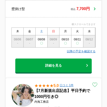
いただきます。◇作業外注なし、店長の私
がお伺い致します。◇作業や仕上がりにご
7,700円
壁掛け型
税込
不満の場合は、無料で追加対応いたしま
す。◇営業時間外や対応地域外のご予約も
相談・対応可能◇駐車代金お客様負担0円◇
横スクロールできます
精一杯対応します！ぜひ当店にお任せくだ
さい
木
金
土
日
月
火
水
木
08/06
08/07
08/08
08/09
08/10
08/11
08/12
08/13
-
-
〇
-
〇
〇
-
-
以降の予定を確認する
詳細を見る
5.0
口コミ 1件
【7月新規出店記念】平日予約で
1000円引き◎
内海工務店