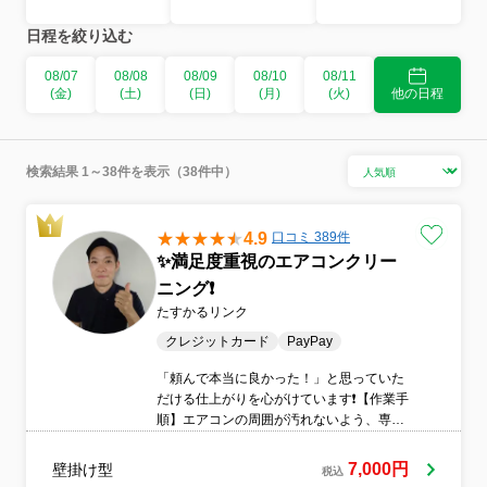
日程を絞り込む
08/07
08/08
08/09
08/10
08/11
(金)
(土)
(日)
(月)
(火)
他の日程
検索結果 1～38件を表示（38件中）
4.9
口コミ 389件
✨満足度重視のエアコンクリー
ニング❗️
たすかるリンク
クレジットカード
PayPay
「頼んで本当に良かった！」と思っていた
だける仕上がりを心がけています❗️【作業手
順】エアコンの周囲が汚れないよう、専用
シートで厳重に保護 外装カバー、ルーバ
ー、フィルターなどを丁寧に取り外して洗
7,000円
壁掛け型
税込
浄 アルカリ洗浄剤で内部の汚れを浮き上が