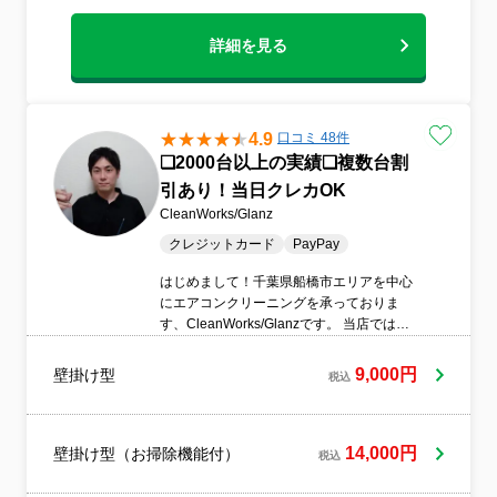
詳細を見る
4.9
口コミ 48件
❏2000台以上の実績❏複数台割
引あり！当日クレカOK
CleanWorks/Glanz
クレジットカード
PayPay
はじめまして！千葉県船橋市エリアを中心
にエアコンクリーニングを承っておりま
す、CleanWorks/Glanzです。 当店では、
環境や人体への優しさにこだわった天然植
物由来のエコ洗剤やイオン水をメインに使
9,000円
壁掛け型
税込
用し、その優れた洗浄力で頑固な汚れや嫌
なニオイを徹底的に洗い落とします！この
天然洗剤は、素材を傷めずに汚れの隙間へ
と素早く浸透するため、お肌の弱い方や小
14,000円
壁掛け型（お掃除機能付）
税込
さなお子様がいるご家庭でも安心・安全で
す。 「フィルターのホコリが気になる」