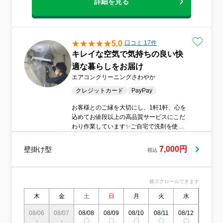
詳細を見る
5.0
口コミ 17件
キレイな空気で気持ちの良い快
適な暮らしをお届け
エアコンクリーニングさわやか
クレジットカード
PayPay
お客様とのご縁を大切にし、1軒1軒、心を
込めてお値段以上の高品質サービスにこだ
わり作業しています✨ご自宅で洗剤を使う
わけですから、小さなお子様やペットのい
るご家庭もご安心してお任せいただけるよ
7,000円
壁掛け型
税込
う、身体と環境にやさしいエコ洗剤を使用
しています❣️自社の技術研修を受けたスタッ
フが養生から分解、洗浄、仕上げ、アフタ
横スクロールできます
ーフォローまで責任を持って対応いたしま
す。ぜひ当店をお選びいただければ幸いで
木
金
土
日
月
火
水
木
す！
08/06
08/07
08/08
08/09
08/10
08/11
08/12
08/13
-
-
〇
〇
〇
〇
〇
〇