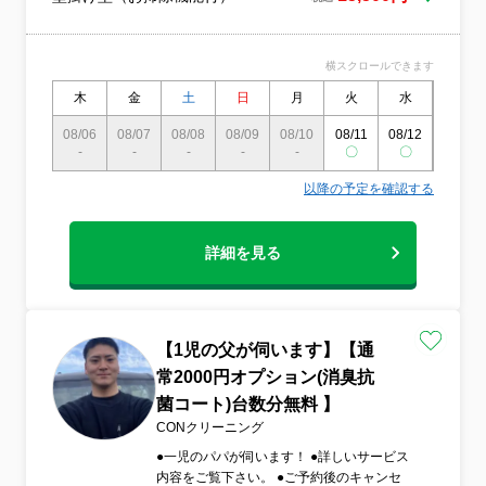
することを信条としています。家ぴかまる
っとハウスクリーニングの「5大◎ポイン
ト」① プロの技術で隅々までピカピカ！経
横スクロールできます
験豊富なスタッフが、手の届きにくい場所
や細かな部分まで丁寧にお掃除。プロの仕
木
金
土
日
月
火
水
木
上がりをぜひ実感してください！② 安心・
08/06
08/07
08/08
08/09
08/10
08/11
08/12
08/13
安全なエコ洗剤を使用！哺乳瓶の洗浄にも
-
-
-
-
-
〇
〇
〇
使えるほどやさしい洗剤を使用。小さなお
子様やペットがいるご家庭でも安心してご
以降の予定を確認する
利用いただけます。③ お客様第一！ご要望
に柔軟対応「こんなところが気になる」な
ど、小さなご要望にも真摯に対応。理想の
詳細を見る
空間づくりを全力でサポートします！④ 面
倒な掃除、まるっとおまかせ！手間と時間
のかかるお掃除をプロにお任せ。あなたの
時間と心にゆとりを生み出します。⑤ わか
りやすく、安心の料金システム！追加料金
【1児の父が伺います】【通
ナシで明朗会計。高品質なサービスを安心
常2000円オプション(消臭抗
価格で。クレジットカード払いにも対応し
菌コート)台数分無料 】
ています。まずはお気軽にご相談くださ
い。
CONクリーニング
●一児のパパが伺います！ ●詳しいサービス
内容をご覧下さい。 ●ご予約後のキャンセ