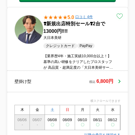
5.0
口コミ 4件
❣️新規出店特別セール❣️2台で
13000円‼️‼️
大日本美研
クレジットカード
PayPay
【業界歴4年・施工実績10,000台以上！】
基準の高い研修をクリアしたプロスタッフ
が 高品質・超満足度の「大日本美研サービ
ス」を提供することで個人や企業様の、 住
環境や職場環境が清々しくなり 心から「あ
6,800円
壁掛け型
税込
りがとう！」と喜んで頂ける 最上級の満足
度をご提供することを 使命とします
横スクロールできます
木
金
土
日
月
火
水
木
08/06
08/07
08/08
08/09
08/10
08/11
08/12
08/13
-
-
〇
〇
〇
〇
〇
〇