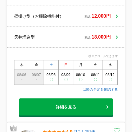
らせて洗い流し 残った水分をしっかりと拭
き取り 外したパーツを元通りに装着し、正
常に動くか試運転 エアコン周辺および部品
12,000円
壁掛け型（お掃除機能付）
税込
を洗った場所の簡易清掃の作業完了後、ご
清算当店では、お客様との対話を何よりも
重んじております。カビの再発を遅らせる
18,000円
天井埋込型
コツや、ご家庭でできる日常のお手入れ方
税込
法なども分かりやすくアドバイスいたしま
す。決して「格安」だけを売りにする店舗
ではございませんが、出会えたご縁への感
横スクロールできます
謝の気持ちを込め、心から喜んでいただけ
木
金
土
日
月
火
水
木
る品質を追求しています。部材の養生から
分解、高圧洗浄にいたるまで、職人の手で
08/06
08/07
08/08
08/09
08/10
08/11
08/12
08/13
細部まで精密に仕上げ、確かな満足をお届
-
-
〇
〇
〇
〇
〇
〇
けします。業界最大手で磨き上げた確かな
スキルに加え、損害保険にも加入している
以降の予定を確認する
ため、万が一の際も万全の体制です。小さ
なお子様や化学物質に敏感な方でも安心し
てお過ごしいただけるよう、人体に優しい
詳細を見る
エコ洗剤を厳選して使用しています。
4.9
口コミ 281件