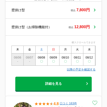
年8月 おうちにプロ初出店のため“はじめま
して”の気持ちを価格に反映！ ◆物価高の
7,800円
壁掛け型
税込
今、家計応援も気持ちを込めた特別企画‼
◆予約枠には限りがあり埋まり次第終了
◆丁寧さと思いやりを大切にするスタッフ
が訪問し、作業後は長持ちのコツもご案
12,800円
壁掛け型（お掃除機能付）
税込
内 ◆◆ 後悔はさせません、一度お試しく
ださい！！！ ～～【以下必ずご一読くだ
さい】
横スクロールできます
木
金
土
日
月
火
水
木
08/06
08/07
08/08
08/09
08/10
08/11
08/12
08/13
-
-
〇
〇
〇
〇
〇
〇
以降の予定を確認する
詳細を見る
4.8
口コミ 163件