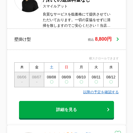
スマイルアット
良質なサービスを低価格にて提供させてい
ただいております。一切の妥協をせずに清
掃を致しますのでご安心ください！当店の
サービスをご覧頂き、誠にありがとうござ
います。はじめまして。スマイルアットの
8,800円
壁掛け型
税込
永井と申します。創業3年。毎日使い、汚れ
やすい物だからこそしっかりときれいにし
たいという気持ちでハウスクリーニングを
横スクロールできます
始めました。♪当店名「スマイルアット」は
「お客様に笑顔を。」からきております素
木
金
土
日
月
火
水
木
早い作業も大切ですが、気配りも大切に手
抜きをしない丁寧な作業を心がけておりま
08/06
08/07
08/08
08/09
08/10
08/11
08/12
08/13
-
-
す。技術と対応、両方ができてからこその
〇
〇
〇
〇
〇
〇
プロのサービスだと私は思っております。
以降の予定を確認する
お客様満足度120%をめざして一件一件真剣
に！ご対応いたしますのでどうぞよろしく
お願い致します。
詳細を見る