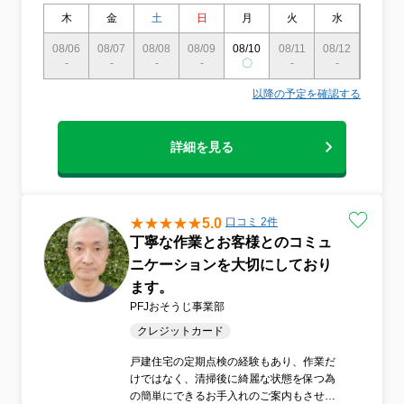
用いて、お客様のエアコンをピカピカでキ
木
金
土
日
月
火
水
木
レイな状態へと蘇らせます。健康的な生活
環境を整えるためには、清潔なエアコンが
08/06
08/07
08/08
08/09
08/10
08/11
08/12
08/13
-
-
不可欠です。当店にお任せいただければ、
-
-
〇
-
-
-
お客様のお部屋を清潔で快適な空間へと変
以降の予定を確認する
えるお手伝いをいたします。私たちは、お
客様との良好なコミュニケーションを重視
し、迅速かつ丁寧に対応いたします。エア
詳細を見る
コンクリーニングに関するご質問やご相談
など、何でもお気軽にご連絡ください。快
適な生活を実現するためのお手伝いができ
ることを心より楽しみにしております。ど
うぞよろしくお願いいたします。
5.0
口コミ 2件
丁寧な作業とお客様とのコミュ
ニケーションを大切にしており
ます。
PFJおそうじ事業部
クレジットカード
戸建住宅の定期点検の経験もあり、作業だ
けではなく、清掃後に綺麗な状態を保つ為
の簡単にできるお手入れのご案内もさせて