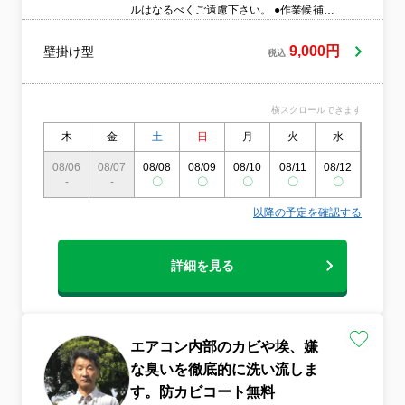
ルはなるべくご遠慮下さい。 ●作業候補日
は必ず別日を選択して下さい。 ●ペット、
お子様のいるご家庭でも問題なくお伺いさ
9,000円
壁掛け型
税込
せていただきます。 ●気になる事、ご要望
などお気軽にお問い合わせください。 ●お
見積もり以上のご請求は一切ございませ
横スクロールできます
ん。 ●事業総合賠償保険加入済● ご依頼お待
ちしております！
木
金
土
日
月
火
水
木
08/06
08/07
08/08
08/09
08/10
08/11
08/12
08/13
-
-
〇
〇
〇
〇
〇
〇
以降の予定を確認する
詳細を見る
エアコン内部のカビや埃、嫌
な臭いを徹底的に洗い流しま
す。防カビコート無料