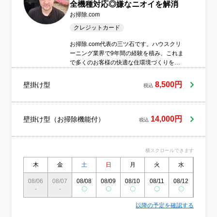
全機種対応◎嫌なニオイを解消
お掃除.com
クレジットカード
お掃除.com代表の三ツ石です。ハウスクリ
ーニング業界で9年間の経験を積み、これま
で多くのお客様の快適な住環境づくりをお
手伝いしてまいりました。エアコン・洗濯
機・キッチンなど幅広い分野に対応し、年
8,500円
壁掛け型
税込
間1,000件以上の施工実績がございます。豊
富な経験と確かな技術力が当社の強みで
す。また、重曹を活用した環境と人にやさ
しいクリーニングを行っており、小さなお
14,000円
壁掛け型（お掃除機能付）
税込
子様がいるご家庭やアレルギーをお持ちの
方にも安心してご利用いただけます。作業
の際は徹底した養生を行い、大切なお住ま
横スクロールできます
いに傷や汚れがつかないよう細心の注意を
払っております。さらに、万が一に備えて
木
金
土
日
月
火
水
木
損害保険にも加入しておりますので、安心
08/06
08/07
08/08
08/09
08/10
08/11
08/12
08/13
してお任せください。プロとしての責任と
-
-
〇
〇
〇
〇
〇
〇
真心をもって、お客様の大切な「お家」を
守ります。清潔で心地よい空間を提供し続
以降の予定を確認する
けることで、信頼され選ばれる存在であり