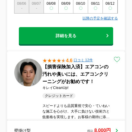
08/06
08/07
08/08
08/09
08/10
08/11
08/12
08/13
-
-
〇
〇
〇
〇
〇
〇
以降の予定を確認する
詳細を見る
4.6
口コミ 12件
【損害保険加入済】エアコンの
汚れや臭いには、エアコンクリ
ーニングがお勧めです！
キレイCleanUp!
クレジットカード
スピードよりも品質重視で安心・ていねい
な施工を心がけ、大手に負けない技術力と
低価格を実現します。お客様の期待に添う
ハウスクリーニングをモットーに満足して
いただけるサービスを提供します。床面な
8,000円
壁掛け型
税込