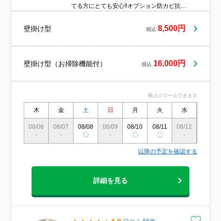
てる方にとても安心‼︎オプション防カビ抗菌
コート ＋¥3,000室外機洗浄
＋¥4,000
8,500円
壁掛け型
税込
16,000円
壁掛け型（お掃除機能付）
税込
横スクロールできます
木
金
土
日
月
火
水
木
08/06
08/07
08/08
08/09
08/10
08/11
08/12
08/13
-
-
〇
-
〇
〇
-
〇
以降の予定を確認する
詳細を見る