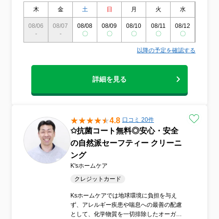
木
金
土
日
月
火
水
木
08/06
08/07
08/08
08/09
08/10
08/11
08/12
08/13
-
-
〇
〇
〇
〇
〇
〇
以降の予定を確認する
詳細を見る
4.8
口コミ 20件
✩抗菌コート無料◎安心・安全
の自然派セーフティー クリーニ
ング
K'sホームケア
クレジットカード
Ksホームケアでは地球環境に負担を与え
ず、アレルギー疾患や喘息への最善の配慮
として、化学物質を一切排除したオーガニ