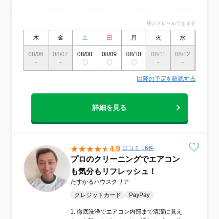
え、お客様の立場に寄り添った丁寧なご対
応を追求しております。
横スクロールできます
木
金
土
日
月
火
水
木
08/06
08/07
08/08
08/09
08/10
08/11
08/12
08/13
-
-
〇
〇
〇
-
-
〇
以降の予定を確認する
詳細を見る
4.9
口コミ 16件
プロのクリーニングでエアコン
も気分もリフレッシュ！
たすかるハウスクリア
クレジットカード
PayPay
1. 徹底洗浄でエアコン内部まで清潔に見え