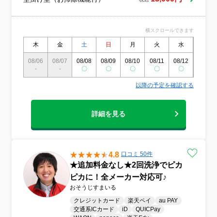
リーニングをご依頼ください！「親切」
「丁寧」「迅速」を掲げて、体にやさしい
エコ洗剤を使用して汚れを落として清潔な
横スクロールできます
空気を取り戻します。プロの技術によるク
リーニングでエアコン内部を徹底的に綺麗
木
金
土
日
月
火
水
木
にして、作業後には見違えるほどのキレイ
08/06
08/07
08/08
08/09
08/10
08/11
08/12
08/13
さを実感できます！ご希望がございました
-
-
〇
〇
〇
〇
〇
-
ら、作業が終わった後に作業のビフォーア
フターのお写真をお送りします。汚れが取
以降の予定を確認する
り除かれて綺麗になったエアコンのクリー
ニング前後のお写真をご覧いただければ、
きっと「クリーニングを依頼してよかっ
詳細を見る
た！」と実感していただけると思います＾
＾
4.8
口コミ 50件
★追加料金なし★2回洗浄でピカ
ピカに！全メーカー対応可♪
おそうじすまいる
クレジットカード
楽天ペイ
au PAY
交通系ICカード
iD
QUICPay