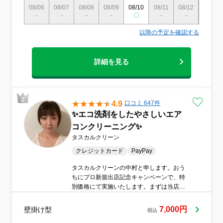
08/06
08/07
08/08
08/09
08/10
08/11
08/12
08/13
-
-
-
-
〇
-
-
-
以降の予定を確認する
詳細を見る
4.9
口コミ 647件
✨エコ洗剤をしたやさしいエア
コンクリーニング✨
タスカルクリーン
クレジットカード
PayPay
タスカルクリーンの中村と申します。おう
ちにプロ新規出店記念キャンペーンで、特
別価格にて実施いたします。まずは当店の
品質をご体感ください！忙しいあなたに代
わってプロがお手伝い。あなたでは太刀打
7,000円
壁掛け型
税込
ちできない汚れもピカピカにします！●エア