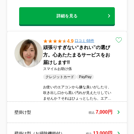
詳細を見る
4.9
口コミ 68件
頑張りすぎない“きれい”の選び
方。心あたたまるサービスをお
届けします‼
スマイルお助け係
クレジットカード
PayPay
お使いのエアコンから嫌な臭いがしたり、
吹き出し口から黒い汚れが見えたりしてい
ませんか？それはひょっとしたら、エアコ
ンの中でカビやホコリが溜まっている証拠
かも…？汚れが混ざった空気を吸い続けて
7,000円
壁掛け型
税込
いると、咳などのアレルギー症状が出てし
まう可能性があるため、早めの対処がとて
も大事です。エアコン内部をすみずみまで
綺麗にしたい時は、ぜひ弊社にエアコンク
13,000円
壁掛け型（お掃除機能付）
税込