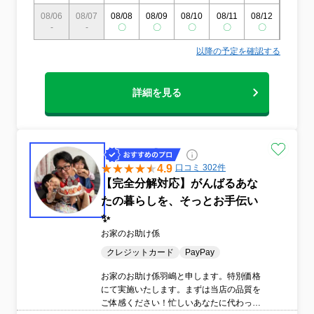
分解、高圧洗浄にいたるまで、職人の手で
08/06
08/07
08/08
08/09
08/10
08/11
08/12
08/13
細部まで精密に仕上げ、確かな満足をお届
-
-
〇
〇
〇
〇
〇
〇
けします。業界最大手で磨き上げた確かな
スキルに加え、損害保険にも加入している
以降の予定を確認する
ため、万が一の際も万全の体制です。小さ
なお子様や化学物質に敏感な方でも安心し
てお過ごしいただけるよう、人体に優しい
詳細を見る
エコ洗剤を厳選して使用しています。
4.9
口コミ 302件
【完全分解対応】がんばるあな
たの暮らしを、そっとお手伝い
✨
お家のお助け係
クレジットカード
PayPay
お家のお助け係羽嶋と申します。特別価格
にて実施いたします。まずは当店の品質を
ご体感ください！忙しいあなたに代わって