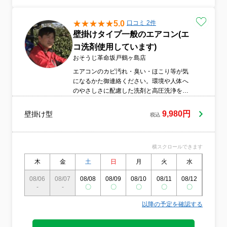
5.0
口コミ 2件
壁掛けタイプ一般のエアコン(エ
コ洗剤使用しています)
おそうじ革命坂戸鶴ヶ島店
エアコンのカビ汚れ・臭い・ほこり等が気
になるかた御連絡ください。環境や人体へ
のやさしさに配慮した洗剤と高圧洗浄を使
用し、エアコン内部の汚れを丁寧に洗浄い
たします。万一のトラブルにも対応できる
9,980円
壁掛け型
税込
よう、損害保険にも加入しております。な
お、訪問はバイクで行うため、駐車場代を
ご請求することはありません。
横スクロールできます
木
金
土
日
月
火
水
木
08/06
08/07
08/08
08/09
08/10
08/11
08/12
08/13
-
-
〇
〇
〇
〇
〇
〇
以降の予定を確認する