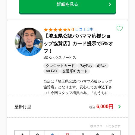
詳細を見る
5.0
口コミ 1件
【埼玉県公認パパママ応援ショ
ップ協賛店】カード提示で5%オ
フ！
SDKハウスサービス
クレジットカード
PayPay
d払い
au PAY
交通系ICカード
当店は「埼玉県公認パパママ応援ショップ
協賛店」となります。安心してお申込下さ
い！今回スタッフ増員の為、「おうちにプ
ロ」の掲載をスタートしました！
6,000円
壁掛け型
税込
横スクロールできます