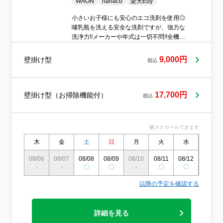
WAON
nanaco
楽天Edy
小さいお子様にも安心のエコ洗剤を使用◎
哺乳瓶を洗える安全な洗剤ですが、強力な
洗浄力!!メーカーや年式は一切不問!!全機種
対応しています！万が一に備えて保険完
備!!2台目以上なら、さらにお得な複数台割
9,000円
壁掛け型
税込
引あり♪
17,700円
壁掛け型（お掃除機能付）
税込
横スクロールできます
木
金
土
日
月
火
水
木
08/06
08/07
08/08
08/09
08/10
08/11
08/12
08/13
-
-
〇
〇
-
〇
〇
〇
以降の予定を確認する
詳細を見る