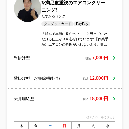
✨満足度重視のエアコンクリー
ニング❗️
たすかるリンク
クレジットカード
PayPay
「頼んで本当に良かった！」と思っていた
だける仕上がりを心がけています❗️【作業手
順】エアコンの周囲が汚れないよう、専用
シートで厳重に保護 外装カバー、ルーバ
ー、フィルターなどを丁寧に取り外して洗
7,000円
壁掛け型
税込
浄 アルカリ洗浄剤で内部の汚れを浮き上が
らせて洗い流し 残った水分をしっかりと拭
き取り 外したパーツを元通りに装着し、正
常に動くか試運転 エアコン周辺および部品
12,000円
壁掛け型（お掃除機能付）
税込
を洗った場所の簡易清掃の作業完了後、ご
清算当店では、お客様との対話を何よりも
重んじております。カビの再発を遅らせる
18,000円
天井埋込型
コツや、ご家庭でできる日常のお手入れ方
税込
法なども分かりやすくアドバイスいたしま
す。決して「格安」だけを売りにする店舗
ではございませんが、出会えたご縁への感
横スクロールできます
謝の気持ちを込め、心から喜んでいただけ
木
金
土
日
月
火
水
木
る品質を追求しています。部材の養生から