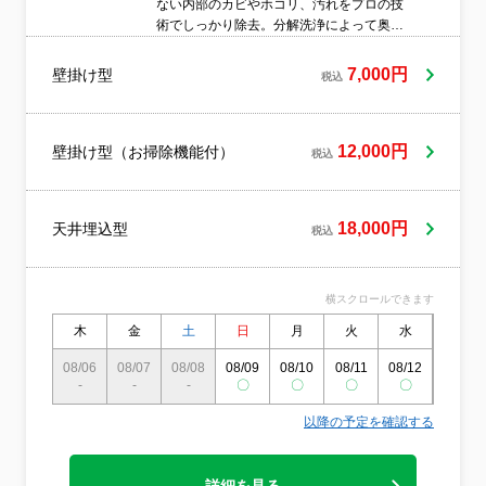
ない内部のカビやホコリ、汚れをプロの技
術でしっかり除去。分解洗浄によって奥ま
できれいにし、空気の質を改善します。2.
健康的な空気環境をサポートアレルギーや
7,000円
壁掛け型
税込
喘息対策にも効果的。花粉やハウスダスト
の軽減にもつながり、ご家族の健康を守り
ます。3. 電気代の節約にも効果的内部の汚
れを取り除くことでエアコンの効率が向
12,000円
壁掛け型（お掃除機能付）
税込
上。冷暖房の効きが良くなり、無駄な電力
消費を抑えることができます。4. 消臭・防
カビで快適な空気にニオイの原因となる汚
18,000円
天井埋込型
れやカビをしっかり除去。防カビ効果によ
税込
り、快適な空気環境を長く保ちます。5. 短
時間作業＆明瞭な料金忙しい方でも安心の
スピーディー施工。分かりやすい料金設定
横スクロールできます
で、追加費用の心配もありません。6. プロ
木
金
土
日
月
火
水
木
による安心施工経験豊富なスタッフが丁寧
に対応。確かな技術と豊富な実績で、高品
08/06
08/07
08/08
08/09
08/10
08/11
08/12
08/13
質な仕上がりをお届けします。7. エコ洗剤
-
-
-
〇
〇
〇
〇
〇
で安心クリーニング人やペットに配慮した
エコ洗剤を使用。環境にもやさしいクリー
以降の予定を確認する
ニングを行います。