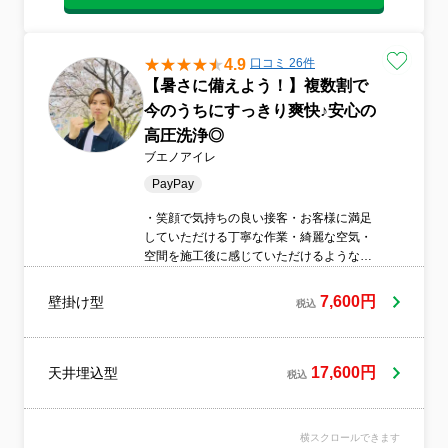
4.9
口コミ 26件
【暑さに備えよう！】複数割で
今のうちにすっきり爽快♪︎安心の
高圧洗浄◎
ブエノアイレ
PayPay
・笑顔で気持ちの良い接客・お客様に満足
していただける丁寧な作業・綺麗な空気・
空間を施工後に感じていただけるような作
業・お客様に寄り添った丁寧な接客これら
を常に心がけながら、日々作業しています!
7,600円
壁掛け型
税込
作業員一人一人がお客様のことを考えた気
配り、お客様に寄り添った笑顔で気持ちの
良い接客、お客様が満足していただける作
業ができる会社を目指しています。
17,600円
天井埋込型
税込
横スクロールできます