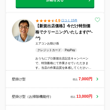
詳細を見る
4.9
口コミ 15件
【新規出店価格】今だけ特別価
格でクリーニングいたします(*^-
^*)
エアコンお助け係
クレジットカード
PayPay
おうちにプロ新規出店記念キャンペーン
で、特別価格にて作業させていただきま
す。当店の作業品質を体感してください！
お忙しいお客様に代わってエアコンお助け
係が作業いたします。●延べ1万台以上のエ
7,000円
壁掛け型
税込
アコン作業実績。お伝えいただいたご要望
に対して一つずつ丁寧に細かく対応しま
す。どんな些細な内容であっても大切に、
細かな部分まで洗浄してきれいに仕上げま
13,000円
壁掛け型（お掃除機能付）
税込
す。それが私たちのサービスの特徴であ
り、今まで数多くのご利用者様から高い支
持を得てきました。私たちのプロとしての