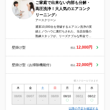
ご家庭で出来ない内部も分解・
高圧洗浄！大人気のエアコンク
リーニング♪
アースクリーン
通算10,000台を突破するエアコン洗浄の実
績とノウハウに裏打ちされた、当店自慢の
熟練スタッフが、リーズナブルな料金であ
りながらハイクオリティな施工をお届けい
たします♪もしエアコンの送風口周辺に黒い
12,000円
壁掛け型
税込
微細なシミ（カビの塊）を発見したら、そ
れは内部が汚れているサインです！ただい
ま期間限定のキャンペーン価格を実施して
おり、非常にお安くご利用いただけます。
22,000円
壁掛け型（お掃除機能付）
税込
【フィルター自動お掃除ロボ搭載機】は一
律プラス8,000円♪一般的なクリーニング業
者では構造の複雑さから断られがちな、シ
横スクロールできます
ャープ製のお掃除機能付きエアコンの洗浄
も安心してお任せください！
木
金
土
日
月
火
水
木
08/06
08/07
08/08
08/09
08/10
08/11
08/12
08/13
-
-
-
-
〇
-
〇
〇
以降の予定を確認する