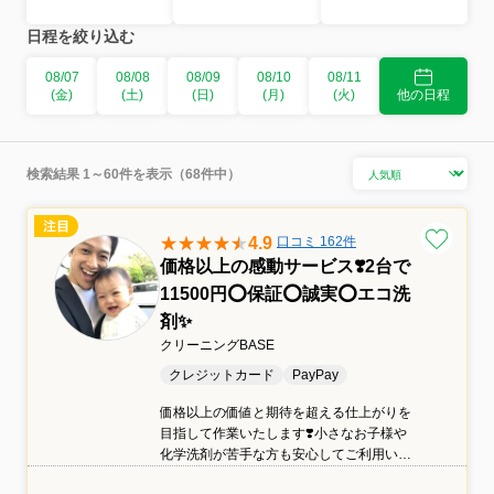
日程を絞り込む
08/07
08/08
08/09
08/10
08/11
(金)
(土)
(日)
(月)
(火)
他の日程
検索結果 1～60件を表示（68件中）
4.9
口コミ 162件
価格以上の感動サービス❣️2台で
11500円⭕️保証⭕️誠実⭕️エコ洗
剤✨
クリーニングBASE
クレジットカード
PayPay
価格以上の価値と期待を超える仕上がりを
目指して作業いたします❣️小さなお子様や
化学洗剤が苦手な方も安心してご利用いた
だけるエコ洗剤を使用しています✨■業界歴