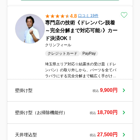
はお客様に心からお喜びいただけるよう、
技術の研鑽はもちろん、マナーやサービス
4.8
口コミ 19件
のクオリティ向上に日々誠実に取り組んで
専門店の技術《ドレンパン脱着
おります。当日はタバコを吸わない非喫煙
者のスタッフが訪問いたします。また、万
～完全分解まで対応可能♪》カー
が一に備えて損害賠償責任保険にも加入し
ド決済OK！
ております。
クリンフィール
クレジットカード
PayPay
埼玉県エリア対応☆結露水の受け皿（ドレ
ンパン）の取り外しから、パーツを全てバ
ラバラにする完全分解まで幅広く手がける
エアコン洗浄専門ショップ「クリンフィー
ル」です！稼働頻度やお部屋の設置環境に
9,900円
壁掛け型
税込
よって一台ごとに異なるエアコンのコンデ
ィションを的確に診断し、最も効果的な洗
浄プランをご案内いたします。ポピュラー
な基本清掃はもちろんのこと、一歩踏み込
18,700円
壁掛け型（お掃除機能付）
税込
んだ高度な各種分解クレンジングも安心し
てお任せください。私たちは心のこもった
サービス業であるというプロ意識を常に抱
27,500円
天井埋込型
き、「ご利用者様の喜び」を最優先に考
税込