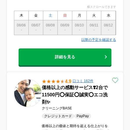
横スクロールできます
木
金
土
日
月
火
水
木
08/06
08/07
08/08
08/09
08/10
08/11
08/12
08/13
-
-
-
-
-
-
-
-
以降の予定を確認する
詳細を見る
4.9
口コミ 162件
価格以上の感動サービス❣️2台で
11500円⭕️保証⭕️誠実⭕️エコ洗
剤✨
クリーニングBASE
クレジットカード
PayPay
価格以上の価値と期待を超える仕上がりを