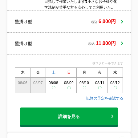
目指して作業いたします❣️小さなお子様や化
学洗剤が苦手な方も安心してご利用いただ
けるエコ洗剤を使用しています✨■業界歴10
年■大手ハウスクリーニング専門店での経験
6,000円
壁掛け型
税込
あり■損害保険加入済み■無料アフターサポ
ートあり安心のプロスタッフが、養生から
分解、洗浄、仕上げ、アフターフォローま
で責任を持って丁寧に対応いたします❣️
11,000円
壁掛け型
税込
横スクロールできます
木
金
土
日
月
火
水
木
08/06
08/07
08/08
08/09
08/10
08/11
08/12
08/13
-
-
〇
〇
〇
〇
〇
〇
以降の予定を確認する
詳細を見る