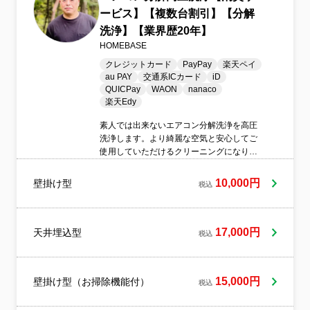
ービス】【複数台割引】【分解
洗浄】【業界歴20年】
HOMEBASE
クレジットカード
PayPay
楽天ペイ
au PAY
交通系ICカード
iD
QUICPay
WAON
nanaco
楽天Edy
素人では出来ないエアコン分解洗浄を高圧
洗浄します。より綺麗な空気と安心してご
使用していただけるクリーニングになりま
す。
10,000円
壁掛け型
税込
17,000円
天井埋込型
税込
15,000円
壁掛け型（お掃除機能付）
税込