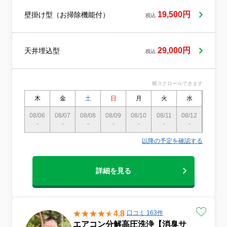
ビ除去作業も行います。エバポレーター(熱
交換器)の清掃は、アルカリ洗剤で、汚れを
19,500円
壁掛け型（お掃除機能付）
税込
しっかり落とした後、酸性リンス等を使用
しながら、しっかりと中性に戻します。こ
この過程が不十分ですと、エバポレーター
29,000円
天井埋込型
(熱交換器)が痛みます。また、中性洗剤を使
税込
用しての清掃を承ることも出来ますが、ア
ルカリ性洗剤と比較すると、洗浄力は落ち
ます。
横スクロールできます
木
金
土
日
月
火
水
木
08/06
08/07
08/08
08/09
08/10
08/11
08/12
08/13
-
-
-
-
-
-
-
-
以降の予定を確認する
詳細を見る
4.8
口コミ 163件
エアコン分解高圧洗浄【消臭サ