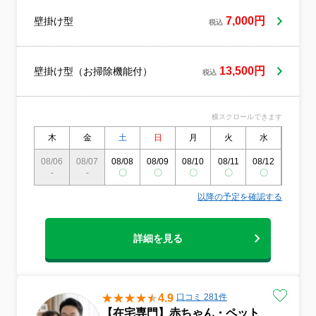
お家のお助け係がお助けいたします。●エア
コンクリーニング延べ1万台以上の実績。弊
7,000円
壁掛け型
税込
社のポリシーである【お掃除を通じてお客
様を笑顔に！】を一心に全スタッフで実現
してまいります。ハウスクリーニング業界
で7年の経験があり、エアコンクリーニング
13,500円
壁掛け型（お掃除機能付）
税込
でお客様に選ばれています。お客様の要望
に一つ一つ丁寧に対応します。どんな小さ
なことでも大切に扱い、細かな部分まで洗
横スクロールできます
浄しきれいに仕上げます。それが私たちの
サービスの特徴であり、これまで数多くの
木
金
土
日
月
火
水
木
お客さまから支持を得てきました。私たち
08/06
08/07
08/08
08/09
08/10
08/11
08/12
08/13
のプロとしての使命は、皆さまの生活空間
-
-
〇
〇
〇
〇
〇
〇
を快適に、健康で清潔な状態に保つことで
す。心からのおもてなしとプロフェッショ
以降の予定を確認する
ナルな技術を提供し、お客様に満足して頂
ければ幸いです。
詳細を見る
4.9
口コミ 281件
【在宅専門】赤ちゃん・ペット