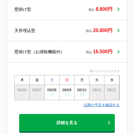
も安心保険対応！
8,800円
壁掛け型
税込
20,800円
天井埋込型
税込
16,500円
壁掛け型（お掃除機能付）
税込
横スクロールできます
木
金
土
日
月
火
水
木
08/06
08/07
08/08
08/09
08/10
08/11
08/12
08/13
-
-
〇
〇
〇
-
-
〇
以降の予定を確認する
詳細を見る