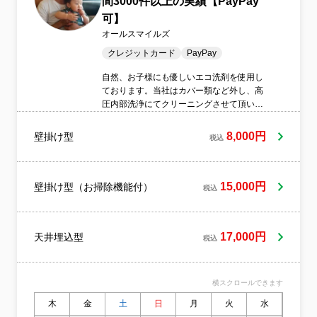
間3000件以上の実績【PayPay
可】
オールスマイルズ
クレジットカード
PayPay
自然、お子様にも優しいエコ洗剤を使用し
ております。当社はカバー類など外し、高
圧内部洗浄にてクリーニングさせて頂いて
おります。オールシーズンエアコンはかか
せません。見えないところにもカビは繁殖
8,000円
壁掛け型
税込
しております。年に一度はエアコンクリー
ニングいたしましょう！一般社団法人エア
コンクリーニング協会加盟店！損害保険加
盟店！
15,000円
壁掛け型（お掃除機能付）
税込
17,000円
天井埋込型
税込
横スクロールできます
木
金
土
日
月
火
水
木