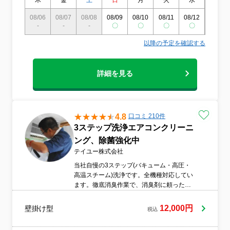
木
金
土
日
月
火
水
木
08/06
08/07
08/08
08/09
08/10
08/11
08/12
08/13
-
-
-
〇
〇
〇
〇
〇
以降の予定を確認する
詳細を見る
4.8
口コミ 210件
3ステップ洗浄エアコンクリーニ
ング、除菌強化中
テイユー株式会社
当社自慢の3ステップ(バキューム・高圧・
高温スチーム)洗浄です。全機種対応してい
ます。徹底消臭作業で、消臭剤に頼った作
業ではありません。臭いは元から絶たない
とすぐに復活します。その後、必要に応
12,000円
壁掛け型
税込
じ、防臭という観点から除菌剤の噴霧もし
ます。ドレンパン清掃も含み、徹底的なカ