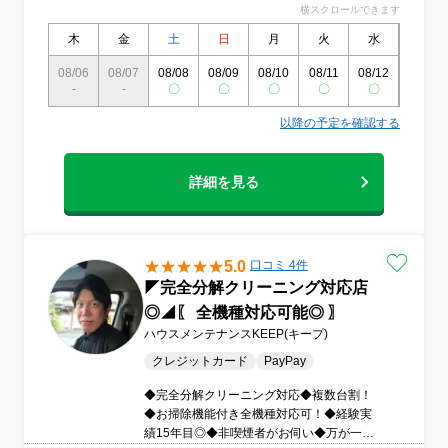
横スクロールできます
使命は、皆さまの生活空間を快適に、健康
で清潔な状態に保つことです。心からのお
木
金
土
日
月
火
水
木
もてなしとプロフェッショナルな技術を提
08/06
08/07
08/08
08/09
08/10
08/11
08/12
08/13
供し、お客様に満足して頂ければ幸いで
-
-
〇
〇
〇
〇
〇
〇
す。
以降の予定を確認する
詳細を見る
5.0
口コミ 4件
◤完全分解クリーニング対応店
◎◢〖 全機種対応可能◎ 〗
ハウスメンテナンスKEEP(キープ)
クレジットカード
PayPay
◆完全分解クリーニング対応◆複数台割！
◆お掃除機能付き全機種対応可！◆経験実
績15年目◎◆非喫煙者がお伺い◆万が一で