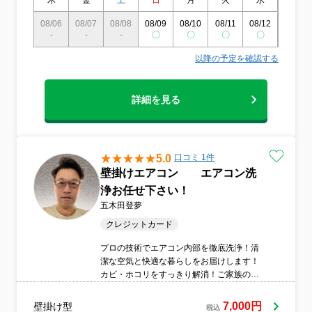
木
金
土
日
月
火
水
木
08/06
08/07
08/08
08/09
08/10
08/11
08/12
08/13
-
-
-
〇
〇
〇
〇
〇
以降の予定を確認する
詳細を見る
5.0
口コミ 1件
壁掛けエアコン エアコン洗
浄お任せ下さい！
五木田登夢
クレジットカード
プロの技術でエアコン内部を徹底洗浄！清
潔な空気と快適な暮らしをお届けします！
カビ・ホコリをすっきり解消！ご家族の健
康を守るエアコンクリーニングです。電気
代節約にもつながる高品質クリーニング！
7,000円
壁掛け型
税込