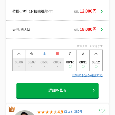
コンクリーニング延べ1万台以上の実績。弊
社のポリシーである【お掃除を通じてお客
様を笑顔に！】を一心に全スタッフで実現
12,000円
壁掛け型（お掃除機能付）
税込
してまいります。ハウスクリーニング業界
で7年の経験があり、エアコンクリーニング
でお客様に選ばれています。私たちは8人の
18,000円
天井埋込型
プロフェッショナルスタッフを擁してお
税込
り、お客様の要望に一つ一つ丁寧に対応し
ます。どんな小さなことでも大切に扱い、
細かな部分まで洗浄しきれいに仕上げま
横スクロールできます
す。それが私たちのサービスの特徴であ
木
金
土
日
月
火
水
木
り、 これまで数多くのお客さまから支持
を得てきました。私たちのプロとしての使
08/06
08/07
08/08
08/09
08/10
08/11
08/12
08/13
命は、皆さまの生活空間を快適に、健康で
-
-
-
-
〇
〇
〇
〇
清潔な状態に保つことです。心からのおも
てなしとプロフェッショナルな技術を提供
以降の予定を確認する
し、お客様に満足して頂ければ幸いです。
詳細を見る
4.9
口コミ 389件