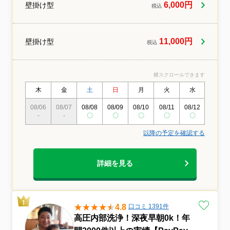
10年■大手ハウスクリーニング専門店での
6,000円
壁掛け型
税込
経験あり■損害保険加入済み■無料アフター
サポートあり安心のプロスタッフが、養生
から分解、洗浄、仕上げ、アフターフォロ
ーまで責任を持って丁寧に対応いたしま
11,000円
壁掛け型
税込
す❣️
横スクロールできます
木
金
土
日
月
火
水
木
08/06
08/07
08/08
08/09
08/10
08/11
08/12
08/13
-
-
〇
〇
〇
〇
〇
〇
以降の予定を確認する
詳細を見る
4.8
口コミ 1391件
高圧内部洗浄！深夜早朝0k！年