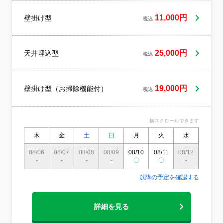
ック洗剤のみを採用する「ナチュラル＆セ
ーフティ」なハウスクリーニングを展開し
11,000円
壁掛け型
税込
ております。石油系の合成洗剤などはまっ
たく使用しないため、薬剤特有の不快な刺
激臭も残留せず、アトピー性皮膚炎や喘息
でお悩みの方、小さなお子様、あるいはペ
25,000円
天井埋込型
税込
ットと暮らすご家庭でも心から安全にご利
用いただけます。 人体や自然に優しく、生
分解性（自然に還る力）にも極めて優れ
19,000円
壁掛け型（お掃除機能付）
た、徹底的なこだわりに基づき厳選した製
税込
品だけを使っているため、原則として作業
時に防護ゴーグルやマスク、ゴム手袋など
を着用する必要がありません。シックハウ
横スクロールできます
ス症候群やホルムアルデヒド対策も万全に
木
金
土
日
月
火
水
木
考慮し、合成界面活性剤をはじめとする石
油系化学原料を一切使わず「松の樹液と
08/06
08/07
08/08
08/09
08/10
08/11
08/12
08/13
水」だけで作られた無添加洗剤や、大豆を
-
-
-
-
〇
〇
-
-
ベースに米・麦といった穀物エキスを主成
分とした極めて安全性の高い抗菌消臭剤、
以降の予定を確認する
無公害石けんなどを導入しています。 確か
な実績を積み重ねてきたKsホームケアが、
絶対の自信を持ってお届けする自然派洗剤
詳細を見る
のナチュラル＆セーフティハウスクリーニ
ングを、ぜひ一度ご体感ください。私ども