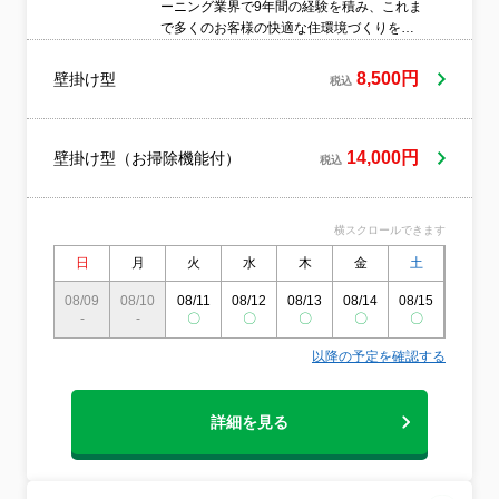
ーニング業界で9年間の経験を積み、これま
で多くのお客様の快適な住環境づくりをお
手伝いしてまいりました。エアコン・洗濯
機・キッチンなど幅広い分野に対応し、年
8,500円
壁掛け型
税込
間1,000件以上の施工実績がございます。豊
富な経験と確かな技術力が当社の強みで
す。また、重曹を活用した環境と人にやさ
しいクリーニングを行っており、小さなお
14,000円
壁掛け型（お掃除機能付）
税込
子様がいるご家庭やアレルギーをお持ちの
方にも安心してご利用いただけます。作業
の際は徹底した養生を行い、大切なお住ま
横スクロールできます
いに傷や汚れがつかないよう細心の注意を
払っております。さらに、万が一に備えて
日
月
火
水
木
金
土
日
損害保険にも加入しておりますので、安心
08/09
08/10
08/11
08/12
08/13
08/14
08/15
08/16
してお任せください。プロとしての責任と
-
-
〇
〇
〇
〇
〇
〇
真心をもって、お客様の大切な「お家」を
守ります。清潔で心地よい空間を提供し続
以降の予定を確認する
けることで、信頼され選ばれる存在であり
たいと考えております。ご不明点や気にな
る点がございましたら、どうぞお気軽にご
詳細を見る
相談ください。お一人おひとりのご要望に
寄り添い、最適なプランをご提案いたしま
す。