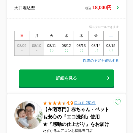
重んじております。カビの再発を遅らせる
18,000円
天井埋込型
コツや、ご家庭でできる日常のお手入れ方
税込
法なども分かりやすくアドバイスいたしま
す。決して「格安」だけを売りにする店舗
ではございませんが、出会えたご縁への感
横スクロールできます
謝の気持ちを込め、心から喜んでいただけ
日
月
火
水
木
金
土
日
る品質を追求しています。部材の養生から
分解、高圧洗浄にいたるまで、職人の手で
08/09
08/10
08/11
08/12
08/13
08/14
08/15
08/16
細部まで精密に仕上げ、確かな満足をお届
-
-
〇
〇
〇
〇
〇
〇
けします。業界最大手で磨き上げた確かな
スキルに加え、損害保険にも加入している
以降の予定を確認する
ため、万が一の際も万全の体制です。小さ
なお子様や化学物質に敏感な方でも安心し
てお過ごしいただけるよう、人体に優しい
詳細を見る
エコ洗剤を厳選して使用しています。
4.9
口コミ 281件
【在宅専門】赤ちゃん・ペット
も安心の『エコ洗剤』使用
★『感動の仕上がり』をお届け
たすかるエアコンお掃除専門店