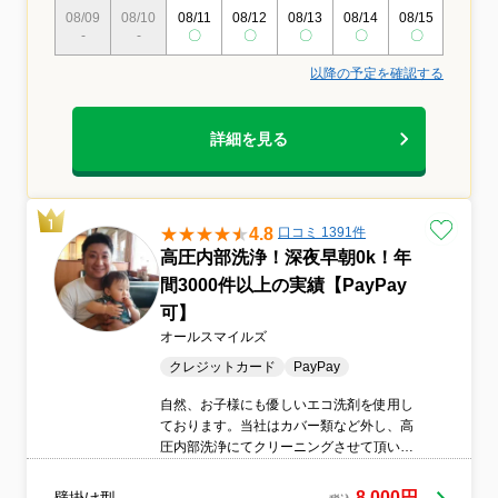
08/09
08/10
08/11
08/12
08/13
08/14
08/15
08/16
-
-
〇
〇
〇
〇
〇
〇
以降の予定を確認する
詳細を見る
4.8
口コミ 1391件
高圧内部洗浄！深夜早朝0k！年
間3000件以上の実績【PayPay
可】
オールスマイルズ
クレジットカード
PayPay
自然、お子様にも優しいエコ洗剤を使用し
ております。当社はカバー類など外し、高
圧内部洗浄にてクリーニングさせて頂いて
おります。オールシーズンエアコンはかか
せません。見えないところにもカビは繁殖
8,000円