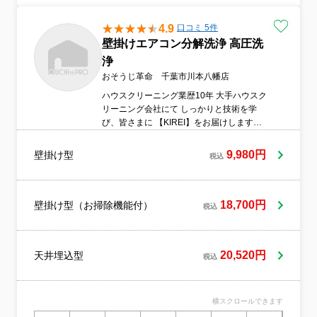
4.9
口コミ 5件
壁掛けエアコン分解洗浄 高圧洗
浄
おそうじ革命 千葉市川本八幡店
ハウスクリーニング業歴10年 大手ハウスク
リーニング会社にて しっかりと技術を学
び、皆さまに 【KIREI】をお届けします。
お気軽にお問い合わせください！ ご連絡お
待ちしております。 おそうじ革命 千葉市川
9,980円
壁掛け型
税込
本八幡店
18,700円
壁掛け型（お掃除機能付）
税込
20,520円
天井埋込型
税込
横スクロールできます