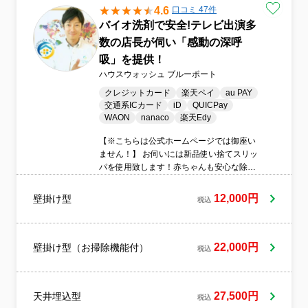
4.6
口コミ 47件
バイオ洗剤で安全!テレビ出演多
数の店長が伺い「感動の深呼
吸」を提供！
ハウスウォッシュ ブルーポート
クレジットカード
楽天ペイ
au PAY
交通系ICカード
iD
QUICPay
WAON
nanaco
楽天Edy
【※こちらは公式ホームページでは御座い
ません！】 お伺いには新品使い捨てスリッ
パを使用致します！赤ちゃんも安心な除菌
もできる洗剤使用☆※国土交通省指定で海
上保安庁も使用の石油系界面活性剤不使用
12,000円
壁掛け型
税込
の環境対応バイオ洗剤を使用！！お伺いに
は新品使い捨てスリッパ使用し、汚水は全
て持ち帰ります！
22,000円
壁掛け型（お掃除機能付）
税込
27,500円
天井埋込型
税込