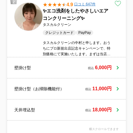
4.9
口コミ 647件
✨エコ洗剤をしたやさしいエア
コンクリーニング✨
タスカルクリーン
クレジットカード
PayPay
タスカルクリーンの中村と申します。おう
ちにプロ新規出店記念キャンペーンで、特
別価格にて実施いたします。まずは当店の
品質をご体感ください！忙しいあなたに代
わってプロがお手伝い。あなたでは太刀打
6,000円
壁掛け型
税込
ちできない汚れもピカピカにします！●エア
コンクリーニング延べ1万台以上の実績。弊
社のポリシーである【お掃除を通じてお客
様を笑顔に！】を一心に全スタッフで実現
11,000円
壁掛け型（お掃除機能付）
税込
してまいります。ハウスクリーニング業界
で7年の経験があり、エアコンクリーニング
でお客様に選ばれています。私たちは8人の
18,000円
天井埋込型
プロフェッショナルスタッフを擁してお
税込
り、お客様の要望に一つ一つ丁寧に対応し
ます。どんな小さなことでも大切に扱い、
細かな部分まで洗浄しきれいに仕上げま
横スクロールできます