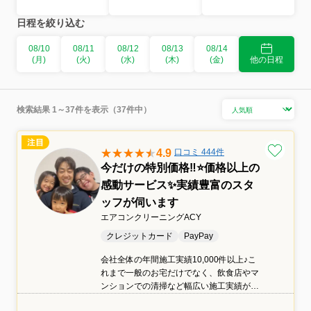
日程を絞り込む
08/10
08/11
08/12
08/13
08/14
(月)
(火)
(水)
(木)
(金)
他の日程
検索結果 1～37件を表示（37件中）
4.9
口コミ 444件
今だけの特別価格‼️⭐価格以上の
感動サービス✨実績豊富のスタ
ッフが伺います
エアコンクリーニングACY
クレジットカード
PayPay
会社全体の年間施工実績10,000件以上♪こ
れまで一般のお宅だけでなく、飲食店やマ
ンションでの清掃など幅広い施工実績がご
ざいますのでご安心ください。身体と環境