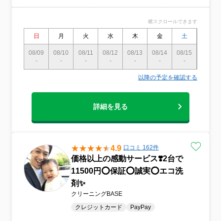
になりました。ご希望の方はオプションか
らエコ洗剤をお選びください。※ただし、
横スクロールできます
汚れ落ちの面では、エコ洗剤よりも通常の
エアコン洗剤の方が勝ります。
日
月
火
水
木
金
土
日
08/09
08/10
08/11
08/12
08/13
08/14
08/15
08/16
-
-
-
-
-
-
-
-
以降の予定を確認する
詳細を見る
4.9
口コミ 162件
価格以上の感動サービス❣️2台で
11500円⭕️保証⭕️誠実⭕️エコ洗
剤✨
クリーニングBASE
クレジットカード
PayPay