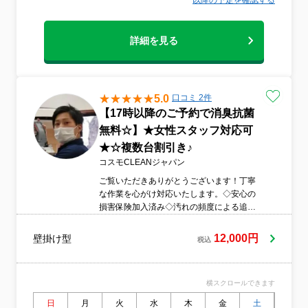
以降の予定を確認する
詳細を見る
5.0
口コミ 2件
【17時以降のご予約で消臭抗菌
無料☆】★女性スタッフ対応可
★☆複数台割引き♪
コスモCLEANジャパン
ご覧いただきありがとうございます！丁寧
な作業を心がけ対応いたします。◇安心の
損害保険加入済み◇汚れの頻度による追加
料金なし◇天然植物エコ洗剤を使用◇非喫
煙者が作業致します◇営業時間外・対応地
12,000円
壁掛け型
税込
域外でもご要望お聞きします。
横スクロールできます
日
月
火
水
木
金
土
日