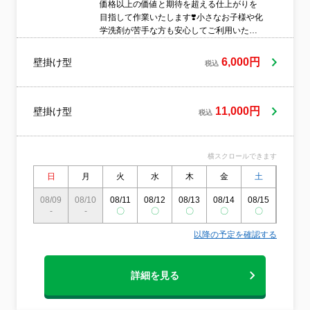
価格以上の価値と期待を超える仕上がりを
目指して作業いたします❣️小さなお子様や化
学洗剤が苦手な方も安心してご利用いただ
けるエコ洗剤を使用しています✨■業界歴10
年■大手ハウスクリーニング専門店での経験
6,000円
壁掛け型
税込
あり■損害保険加入済み■無料アフターサポ
ートあり安心のプロスタッフが、養生から
分解、洗浄、仕上げ、アフターフォローま
で責任を持って丁寧に対応いたします❣️
11,000円
壁掛け型
税込
横スクロールできます
日
月
火
水
木
金
土
日
08/09
08/10
08/11
08/12
08/13
08/14
08/15
08/16
-
-
〇
〇
〇
〇
〇
〇
以降の予定を確認する
詳細を見る