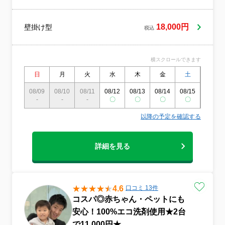
18,000円
壁掛け型
税込
横スクロールできます
日
月
火
水
木
金
土
日
08/09
08/10
08/11
08/12
08/13
08/14
08/15
08/16
-
-
-
〇
〇
〇
〇
〇
以降の予定を確認する
詳細を見る
4.6
口コミ 13件
コスパ◎赤ちゃん・ペットにも
安心！100%エコ洗剤使用★2台
で11,000円★