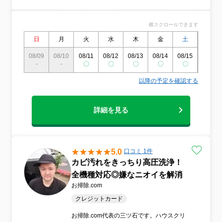
さい。お子様やご高齢の方にも安心の環境
づくり。丁寧で確実なエアコンクリーニン
横スクロールできます
グを心がけています。
日
月
火
水
木
金
土
日
08/09
08/10
08/11
08/12
08/13
08/14
08/15
08/16
-
-
〇
〇
〇
〇
〇
〇
以降の予定を確認する
詳細を見る
5.0
口コミ 1件
カビ汚れをきっちり高圧洗浄！
全機種対応◎嫌なニオイを解消
お掃除.com
クレジットカード
お掃除.com代表の三ツ石です。ハウスクリ