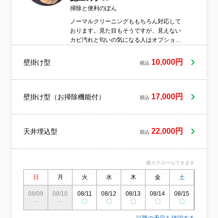
掃除と便利のぽん
ノーマルクリーニングももちろん対応して
おります。見た目もそうですが、見えない
カビ汚れと匂いの気になる人はオプション
をご利用下さい。
10,000円
壁掛け型
税込
17,000円
壁掛け型（お掃除機能付）
税込
22,000円
天井埋込型
税込
横スクロールできます
日
月
火
水
木
金
土
日
08/09
08/10
08/11
08/12
08/13
08/14
08/15
08/16
-
-
〇
〇
〇
〇
〇
〇