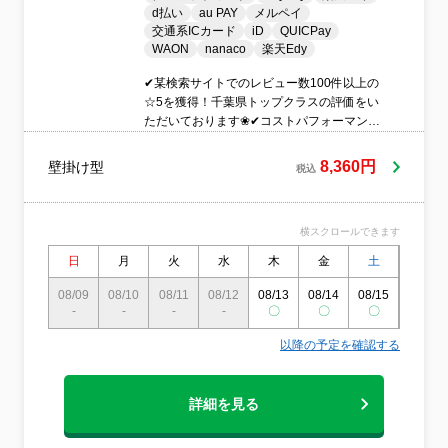
d払い
au PAY
メルペイ
交通系ICカード
iD
QUICPay
WAON
nanaco
楽天Edy
✔某検索サイトでのレビュー数100件以上の
☆5を獲得！千葉県トップクラスの評価をい
ただいております❀✔コストパフォーマンス
には自信があります➸✔訪問時間のお約束は
必ず守ります⏱✔タバコ、香水は使用して
8,360円
壁掛け型
税込
いません✿
横スクロールできます
日
月
火
水
木
金
土
日
08/09
08/10
08/11
08/12
08/13
08/14
08/15
08/16
-
-
-
-
〇
〇
〇
-
以降の予定を確認する
詳細を見る