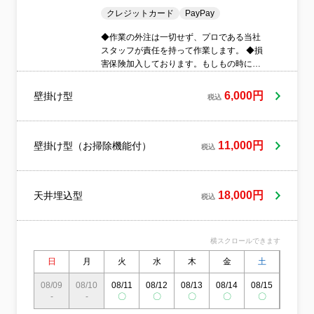
クレジットカード
PayPay
◆作業の外注は一切せず、プロである当社
スタッフが責任を持って作業します。 ◆損
害保険加入しております。もしもの時にも
安心です。◆営業時間外、対応地域外のご
予約もお気軽にご相談ください。
6,000円
壁掛け型
税込
11,000円
壁掛け型（お掃除機能付）
税込
18,000円
天井埋込型
税込
横スクロールできます
日
月
火
水
木
金
土
日
08/09
08/10
08/11
08/12
08/13
08/14
08/15
08/16
-
-
〇
〇
〇
〇
〇
〇