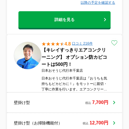
以降の予定を確認する
詳細を見る
4.8
口コミ 216件
【キレイすっきりエアコンクリ
ーニング】 オプション防カビコ
ートは500円！
日本おそうじ代行本千葉店
日本おそうじ代行本千葉店は『おうちも気
持ちもピカピカに！』をモットーに親切・
丁寧に作業を行います。エアコンクリーニ
ング秋価格になりました。オプションもお
得です!【防カビコートはワンコインの500
7,700円
壁掛け型
税込
円 ★室外機洗浄→1,500円！】エアコンク
リーニングをお得にご利用いただけるチャ
ンスです。複数台割引も適用されますの
で、この機会をぜひお見逃しなく！ さら
12,700円
壁掛け型（お掃除機能付）
税込
に、エコ洗剤の使用が追加料金なしで可能