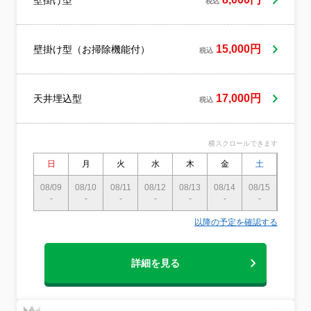
壁掛け型
税込
しております。年に一度はエアコンクリー
ニングいたしましょう！一般社団法人エア
コンクリーニング協会加盟店！損害保険加
盟店！
15,000円
壁掛け型（お掃除機能付）
税込
17,000円
天井埋込型
税込
横スクロールできます
日
月
火
水
木
金
土
日
08/09
08/10
08/11
08/12
08/13
08/14
08/15
08/16
-
-
-
-
-
-
-
-
以降の予定を確認する
詳細を見る