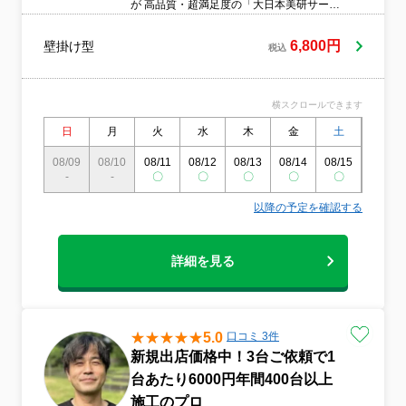
が 高品質・超満足度の「大日本美研サービ
ス」を提供することで個人や企業様の、 住
環境や職場環境が清々しくなり 心から「あ
6,800円
壁掛け型
税込
りがとう！」と喜んで頂ける 最上級の満足
度をご提供することを 使命とします
横スクロールできます
日
月
火
水
木
金
土
日
08/09
08/10
08/11
08/12
08/13
08/14
08/15
08/16
-
-
〇
〇
〇
〇
〇
〇
以降の予定を確認する
詳細を見る
5.0
口コミ 3件
新規出店価格中！3台ご依頼で1
台あたり6000円年間400台以上
施工のプロ