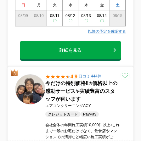
す。それが私たちのサービスの特徴であ
日
月
火
水
木
金
土
日
り、 これまで数多くのお客さまから支持
を得てきました。私たちのプロとしての使
08/09
08/10
08/11
08/12
08/13
08/14
08/15
08/16
命は、皆さまの生活空間を快適に、健康で
-
-
〇
〇
〇
〇
-
-
清潔な状態に保つことです。心からのおも
てなしとプロフェッショナルな技術を提供
以降の予定を確認する
し、お客様に満足して頂ければ幸いです。
詳細を見る
4.9
口コミ 444件
今だけの特別価格‼️⭐価格以上の
感動サービス✨実績豊富のスタ
ッフが伺います
エアコンクリーニングACY
クレジットカード
PayPay
会社全体の年間施工実績10,000件以上♪これ
まで一般のお宅だけでなく、飲食店やマン
ションでの清掃など幅広い施工実績がござ