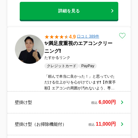
詳細を見る
4.9
口コミ 389件
✨満足度重視のエアコンクリー
ニング❗️
たすかるリンク
クレジットカード
PayPay
「頼んで本当に良かった！」と思っていた
だける仕上がりを心がけています❗️【作業手
順】エアコンの周囲が汚れないよう、専用
シートで厳重に保護 外装カバー、ルーバ
ー、フィルターなどを丁寧に取り外して洗
6,000円
壁掛け型
税込
浄 アルカリ洗浄剤で内部の汚れを浮き上が
らせて洗い流し 残った水分をしっかりと拭
き取り 外したパーツを元通りに装着し、正
常に動くか試運転 エアコン周辺および部品
11,000円
壁掛け型（お掃除機能付）
税込
を洗った場所の簡易清掃の作業完了後、ご
清算当店では、お客様との対話を何よりも