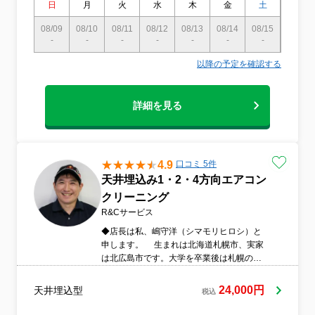
日
月
火
水
木
金
土
日
08/09
08/10
08/11
08/12
08/13
08/14
08/15
08/16
-
-
-
-
-
-
-
-
以降の予定を確認する
詳細を見る
4.9
口コミ 5件
天井埋込み1・2・4方向エアコン
クリーニング
R&Cサービス
◆店長は私、嶋守洋（シマモリヒロシ）と
申します。 生まれは北海道札幌市、実家
は北広島市です。大学を卒業後は札幌の会
社に 就職しましたが工場のある千葉市に
配属になりました。その会社を退職後 派
24,000円
天井埋込型
税込
遣会社に就職、機械設計をしておりまし
た。リーマンショックで職を失いましたが