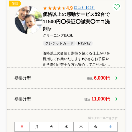
4.9
口コミ 162件
価格以上の感動サービス❣️2台で
11500円⭕️保証⭕️誠実⭕️エコ洗
剤✨
クリーニングBASE
クレジットカード
PayPay
価格以上の価値と期待を超える仕上がりを
目指して作業いたします❣️小さなお子様や
化学洗剤が苦手な方も安心してご利用いた
だけるエコ洗剤を使用しています✨■業界歴
10年■大手ハウスクリーニング専門店での
6,000円
壁掛け型
税込
経験あり■損害保険加入済み■無料アフター
サポートあり安心のプロスタッフが、養生
から分解、洗浄、仕上げ、アフターフォロ
ーまで責任を持って丁寧に対応いたしま
11,000円
壁掛け型
税込
す❣️
横スクロールできます
日
月
火
水
木
金
土
日