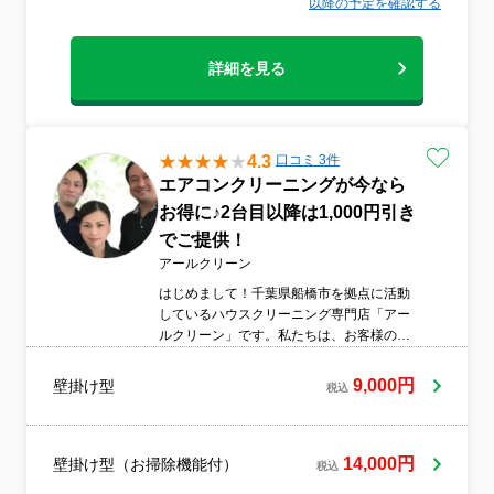
以降の予定を確認する
詳細を見る
4.3
口コミ 3件
エアコンクリーニングが今なら
お得に♪2台目以降は1,000円引き
でご提供！
アールクリーン
はじめまして！千葉県船橋市を拠点に活動
しているハウスクリーニング専門店「アー
ルクリーン」です。私たちは、お客様のご
自宅へ直接伺い、プロの出張洗浄サービス
をご提供しております。 当店のこだわり
9,000円
壁掛け型
税込
は、人にも地球にも優しい「天然植物エコ
洗剤」と「イオンの力」を組み合わせた最
先端のクリーニングです。薬剤独特のきつ
い臭いが残らないため、施工後は抵抗力の
14,000円
壁掛け型（お掃除機能付）
税込
弱い赤ちゃんからご年配の方まで、ご家族