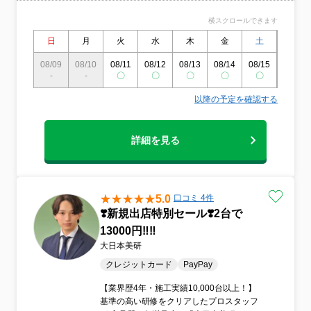
独立する良い機会と捉えハウスクリーニ
横スクロールできます
ングを始めました。エアコンクリーニング
が得意でしたのでエアコンクリーニング
日
月
火
水
木
金
土
日
専門店として法人化し現在に至ります。
第2種電気工事士資格を持っております。
08/09
08/10
08/11
08/12
08/13
08/14
08/15
08/16
-
-
毎年新しいエアコンが発売され 掃除機
〇
〇
〇
〇
〇
〇
能ユニットのはずし方も各メーカーいろい
以降の予定を確認する
ろあります。 毎日エアコンを分解してい
るとメーカーの特徴や設計の善し悪しなど
よくわかってきます。 分解しながら設計
詳細を見る
者の意図を感じています。エアコンクリー
ニングはどちらかというと 電気屋さんで
はなくて機械屋さんが得意とする分野だと
思います。
5.0
口コミ 4件
❣️新規出店特別セール❣️2台で
13000円‼️‼️
大日本美研
クレジットカード
PayPay
【業界歴4年・施工実績10,000台以上！】
基準の高い研修をクリアしたプロスタッフ