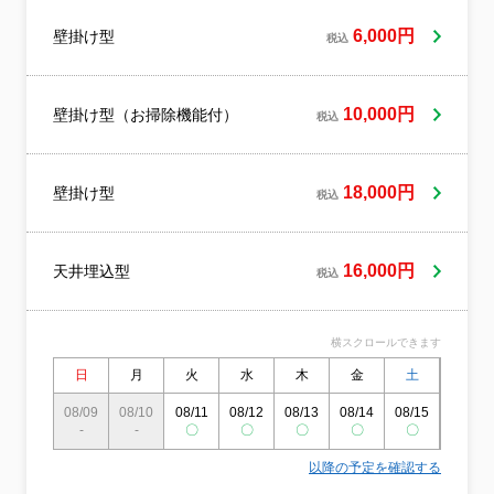
いますのでご安心ください。身体と環境に
やさしい洗剤を使用しています。小さなお
6,000円
壁掛け型
税込
子様がおられたり、ペットを飼われている
ご家庭もご安心してお任せください。ご質
問等ございましたらお気軽にお問い合わせ
ください熟練のスタッフがお伺い♪しっかり
10,000円
壁掛け型（お掃除機能付）
税込
した研修を経た方のみがお伺いしておりま
す。
18,000円
壁掛け型
税込
16,000円
天井埋込型
税込
横スクロールできます
日
月
火
水
木
金
土
日
08/09
08/10
08/11
08/12
08/13
08/14
08/15
08/16
-
-
〇
〇
〇
〇
〇
〇
以降の予定を確認する