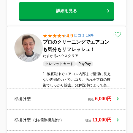
詳細を見る
4.9
口コミ 16件
プロのクリーニングでエアコン
も気分もリフレッシュ！
たすかるハウスクリア
クレジットカード
PayPay
1. 徹底洗浄でエアコン内部まで清潔に見え
ない内部のカビやホコリ、汚れをプロの技
術でしっかり除去。分解洗浄によって奥ま
できれいにし、空気の質を改善します。2.
健康的な空気環境をサポートアレルギーや
6,000円
壁掛け型
税込
喘息対策にも効果的。花粉やハウスダスト
の軽減にもつながり、ご家族の健康を守り
ます。3. 電気代の節約にも効果的内部の汚
れを取り除くことでエアコンの効率が向
11,000円
壁掛け型（お掃除機能付）
税込
上。冷暖房の効きが良くなり、無駄な電力
消費を抑えることができます。4. 消臭・防