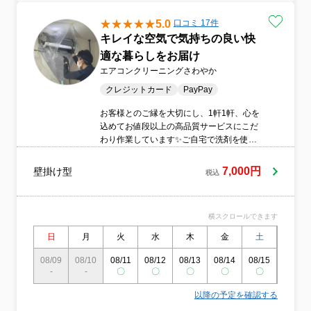
5.0
口コミ 17件
キレイな空気で気持ちの良い快
適な暮らしをお届け
エアコンクリーニングさわやか
クレジットカード
PayPay
お客様とのご縁を大切にし、1軒1軒、心を
込めてお値段以上の高品質サービスにこだ
わり作業しています✨ご自宅で洗剤を使う
わけですから、小さなお子様やペットのい
るご家庭もご安心してお任せいただけるよ
7,000円
壁掛け型
税込
う、身体と環境にやさしいエコ洗剤を使用
しています❣️自社の技術研修を受けたスタッ
フが養生から分解、洗浄、仕上げ、アフタ
横スクロールできます
ーフォローまで責任を持って対応いたしま
す。ぜひ当店をお選びいただければ幸いで
日
月
火
水
木
金
土
日
す！
08/09
08/10
08/11
08/12
08/13
08/14
08/15
08/16
-
-
〇
〇
〇
〇
〇
〇
以降の予定を確認する