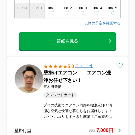
08/09
08/10
08/11
08/12
08/13
08/14
08/15
08/16
-
-
〇
〇
〇
〇
〇
〇
以降の予定を確認する
詳細を見る
5.0
口コミ 1件
壁掛けエアコン エアコン洗
浄お任せ下さい！
五木田登夢
クレジットカード
プロの技術でエアコン内部を徹底洗浄！清
潔な空気と快適な暮らしをお届けします！
カビ・ホコリをすっきり解消！ご家族の健
康を守るエアコンクリーニングです。電気
代節約にもつながる高品質クリーニング！
7,000円
壁掛け型
税込
効率的で安心のサービスをぜひご利用くだ