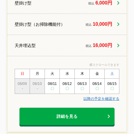
にやさしい洗剤を使用しています。小さな
6,000円
壁掛け型
税込
お子様がおられたり、ペットを飼われてい
るご家庭もご安心してお任せください。ご
質問等ございましたらお気軽にお問い合わ
せください熟練のスタッフがお伺い♪しっか
10,000円
壁掛け型（お掃除機能付）
税込
りした研修を経た方のみがお伺いしており
ます。
16,000円
天井埋込型
税込
横スクロールできます
日
月
火
水
木
金
土
日
08/09
08/10
08/11
08/12
08/13
08/14
08/15
08/16
-
-
〇
〇
〇
〇
〇
〇
以降の予定を確認する
詳細を見る