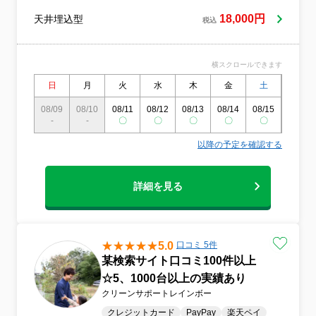
カビで快適な空気にニオイの原因となる汚
18,000円
天井埋込型
れやカビをしっかり除去。防カビ効果によ
税込
り、快適な空気環境を長く保ちます。5. 短
時間作業＆明瞭な料金忙しい方でも安心の
スピーディー施工。分かりやすい料金設定
横スクロールできます
で、追加費用の心配もありません。6. プロ
日
月
火
水
木
金
土
日
による安心施工経験豊富なスタッフが丁寧
に対応。確かな技術と豊富な実績で、高品
08/09
08/10
08/11
08/12
08/13
08/14
08/15
08/16
質な仕上がりをお届けします。7. エコ洗剤
-
-
〇
〇
〇
〇
〇
〇
で安心クリーニング人やペットに配慮した
エコ洗剤を使用。環境にもやさしいクリー
以降の予定を確認する
ニングを行います。
詳細を見る
5.0
口コミ 5件
某検索サイト口コミ100件以上
☆5、1000台以上の実績あり
クリーンサポートレインボー
クレジットカード
PayPay
楽天ペイ