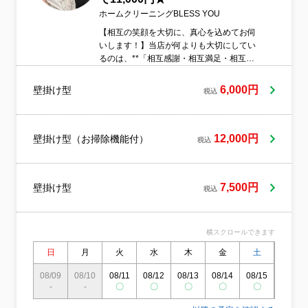
ホームクリーニングBLESS YOU
【相互の笑顔を大切に、真心を込めてお伺
いします！】当店が何よりも大切にしてい
るのは、**「相互感謝・相互満足・相互幸
福」**の想いです。単なる作業としてエア
コンを洗うのではなく、きれいになったエ
6,000円
壁掛け型
税込
アコンを通じてお客様と「ありがとう」を
言い合える温かい関係（相互感謝）を築
き、仕上がりにも価格にも100%ご納得いた
だき（相互満足）、ご家族が毎日を健康で
12,000円
壁掛け型（お掃除機能付）
税込
ハッピーに過ごせる空間をお届けすること
（相互幸福）をお約束します。誠心誠意ク
リーニングいたします。どんな小さなこと
7,500円
壁掛け型
でも、まずはお気軽にご相談ください！
税込
横スクロールできます
日
月
火
水
木
金
土
日
08/09
08/10
08/11
08/12
08/13
08/14
08/15
08/16
-
-
〇
〇
〇
〇
〇
〇