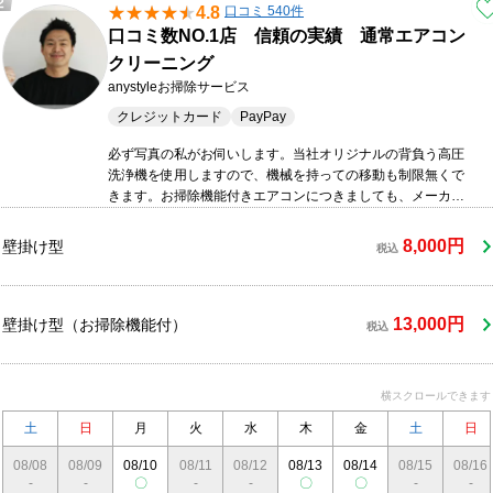
4.8
口コミ 540件
口コミ数NO.1店 信頼の実績 通常エアコン
クリーニング
anystyleお掃除サービス
クレジットカード
PayPay
必ず写真の私がお伺いします。当社オリジナルの背負う高圧
洗浄機を使用しますので、機械を持っての移動も制限無くで
きます。お掃除機能付きエアコンにつきましても、メーカー
や機種を問わず幅広く対応可能です。年間600台以上の洗浄
実績がございますので、安心してお任せいただけます。万が
8,000円
壁掛け型
税込
一の事故にも損害保険に加入しておりますのでご安心下さ
い。
13,000円
壁掛け型（お掃除機能付）
税込
横スクロールできます
土
日
月
火
水
木
金
土
日
08/08
08/09
08/10
08/11
08/12
08/13
08/14
08/15
08/16
-
-
〇
-
-
〇
〇
-
-