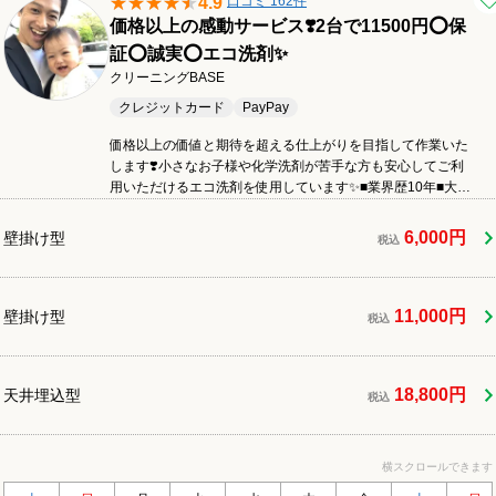
4.9
口コミ 162件
価格以上の感動サービス❣️2台で11500円⭕️保
証⭕️誠実⭕️エコ洗剤✨
クリーニングBASE
クレジットカード
PayPay
価格以上の価値と期待を超える仕上がりを目指して作業いた
します❣️小さなお子様や化学洗剤が苦手な方も安心してご利
用いただけるエコ洗剤を使用しています✨■業界歴10年■大手
ハウスクリーニング専門店での経験あり■損害保険加入済み■
無料アフターサポートあり安心のプロスタッフが、養生から
6,000円
壁掛け型
税込
分解、洗浄、仕上げ、アフターフォローまで責任を持って丁
寧に対応いたします❣️
11,000円
壁掛け型
税込
18,800円
天井埋込型
税込
横スクロールできます