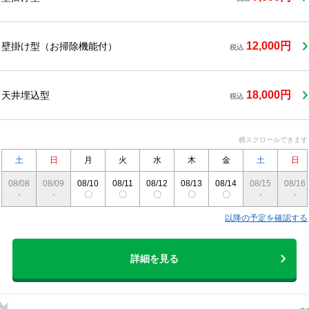
のポリシーである【お掃除を通じてお客様を笑顔に！】を一
心に全スタッフで実現してまいります。ハウスクリーニング
業界で7年の経験があり、エアコンクリーニングでお客様に
選ばれています。私たちは8人のプロフェッショナルスタッ
12,000円
壁掛け型（お掃除機能付）
税込
フを擁しており、お客様の要望に一つ一つ丁寧に対応しま
す。どんな小さなことでも大切に扱い、細かな部分まで洗浄
しきれいに仕上げます。それが私たちのサービスの特徴であ
18,000円
天井埋込型
り、 これまで数多くのお客さまから支持を得てきました。
税込
私たちのプロとしての使命は、皆さまの生活空間を快適に、
健康で清潔な状態に保つことです。心からのおもてなしとプ
ロフェッショナルな技術を提供し、お客様に満足して頂けれ
横スクロールできます
ば幸いです。
土
日
月
火
水
木
金
土
日
08/08
08/09
08/10
08/11
08/12
08/13
08/14
08/15
08/16
-
-
〇
〇
〇
〇
〇
-
-
以降の予定を確認する
詳細を見る