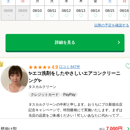
土
日
月
火
水
木
金
土
日
08/08
08/09
08/10
08/11
08/12
08/13
08/14
08/15
08/16
-
-
〇
〇
〇
〇
〇
〇
〇
以降の予定を確認する
詳細を見る
4.9
口コミ 647件
✨エコ洗剤をしたやさしいエアコンクリーニ
ング✨
タスカルクリーン
クレジットカード
PayPay
タスカルクリーンの中村と申します。おうちにプロ新規出店
記念キャンペーンで、特別価格にて実施いたします。まずは
当店の品質をご体感ください！忙しいあなたに代わってプロ
がお手伝い。あなたでは太刀打ちできない汚れもピカピカに
します！●エアコンクリーニング延べ1万台以上の実績。弊社
7,000円
壁掛け型
税込