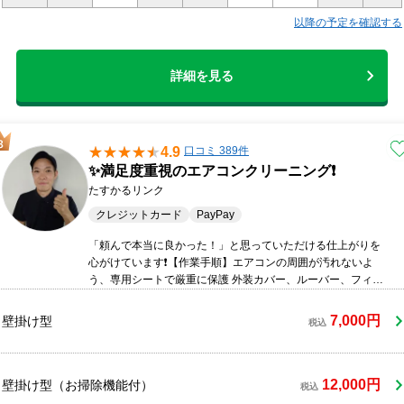
以降の予定を確認する
詳細を見る
4.9
口コミ 389件
✨満足度重視のエアコンクリーニング❗️
たすかるリンク
クレジットカード
PayPay
「頼んで本当に良かった！」と思っていただける仕上がりを
心がけています❗️【作業手順】エアコンの周囲が汚れないよ
う、専用シートで厳重に保護 外装カバー、ルーバー、フィル
ターなどを丁寧に取り外して洗浄 アルカリ洗浄剤で内部の汚
れを浮き上がらせて洗い流し 残った水分をしっかりと拭き取
7,000円
壁掛け型
税込
り 外したパーツを元通りに装着し、正常に動くか試運転 エ
アコン周辺および部品を洗った場所の簡易清掃の作業完了
後、ご清算当店では、お客様との対話を何よりも重んじてお
ります。カビの再発を遅らせるコツや、ご家庭でできる日常
12,000円
壁掛け型（お掃除機能付）
税込
のお手入れ方法なども分かりやすくアドバイスいたします。