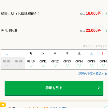
16,000円
壁掛け型（お掃除機能付）
税込
23,000円
天井埋込型
税込
横スクロールできます
土
日
月
火
水
木
金
土
日
08/08
08/09
08/10
08/11
08/12
08/13
08/14
08/15
08/16
-
-
〇
〇
〇
〇
〇
〇
〇
以降の予定を確認する
詳細を見る