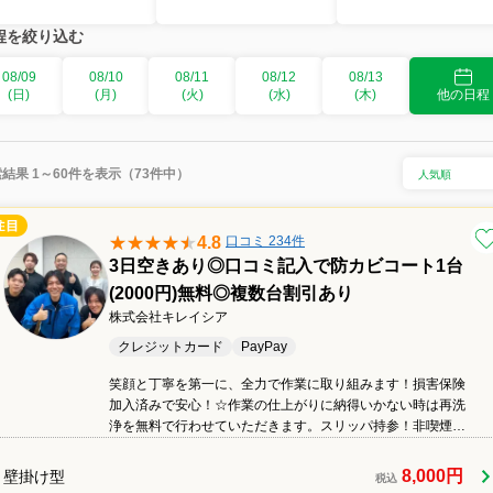
程を絞り込む
08/09
08/10
08/11
08/12
08/13
(日)
(月)
(火)
(水)
(木)
他の日程
結果 1～60件を表示（73件中）
4.8
口コミ 234件
3日空きあり◎口コミ記入で防カビコート1台
(2000円)無料◎複数台割引あり
株式会社キレイシア
クレジットカード
PayPay
笑顔と丁寧を第一に、全力で作業に取り組みます！損害保険
加入済みで安心！☆作業の仕上がりに納得いかない時は再洗
浄を無料で行わせていただきます。スリッパ持参！非喫煙者
です。エコ洗剤あります◎メッセージ24時間以内に返信いた
します。
8,000円
壁掛け型
税込