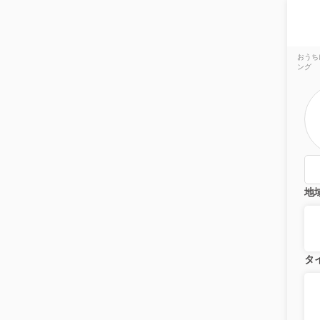
おうち
ング
地
タ