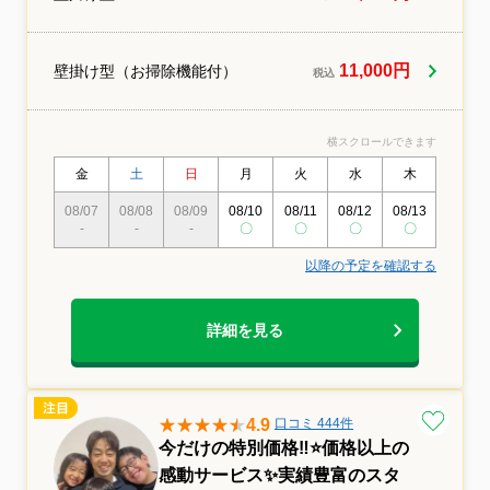
笑顔の輪を広げていきたいと考えています
11,000円
壁掛け型（お掃除機能付）
税込
横スクロールできます
金
土
日
月
火
水
木
金
08/07
08/08
08/09
08/10
08/11
08/12
08/13
08/14
-
-
-
〇
〇
〇
〇
〇
以降の予定を確認する
詳細を見る
4.9
口コミ 444件
今だけの特別価格‼️⭐価格以上の
感動サービス✨実績豊富のスタ