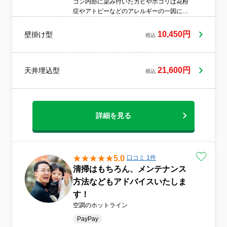
コン内部に染み付いたカビやホコリは花粉
症やアトピーなどのアレルギーの一因にな
るといわれています。専用機材による高圧
洗浄でエアコンの中も外もきれいにしま
10,450円
壁掛け型
税込
す。複数台割引有り、真心込めて作業いた
します♪
21,600円
天井埋込型
税込
詳細を見る
5.0
口コミ 1件
清掃はもちろん、メンテナンス
方法などもアドバイスいたしま
す！
空調のホットライン
PayPay