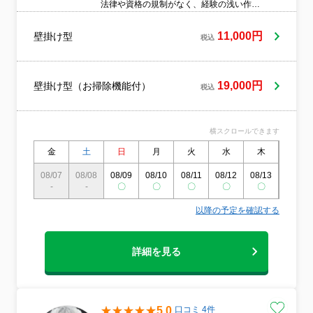
法律や資格の規制がなく、経験の浅い作業
員によるトラブルも少なくありません。特
に多いのは、清掃機器の配線ミスやネジの
11,000円
壁掛け型
税込
締め忘れで、破損や故障のように見えない
ため、お客様が気づきにくい問題です。ま
た、内部の裏側に汚れが残るケースもあり
ます。当店はエアコンクリーニング協会に
19,000円
壁掛け型（お掃除機能付）
税込
加盟しており、最新機種から古い機種まで
定期的に研修を受けています。さらに、当
店独自のダブル洗浄工法により、見えにく
横スクロールできます
い裏側の汚れも残さずしっかり洗浄できま
す。
金
土
日
月
火
水
木
金
08/07
08/08
08/09
08/10
08/11
08/12
08/13
08/14
-
-
〇
〇
〇
〇
〇
〇
以降の予定を確認する
詳細を見る
5.0
口コミ 4件