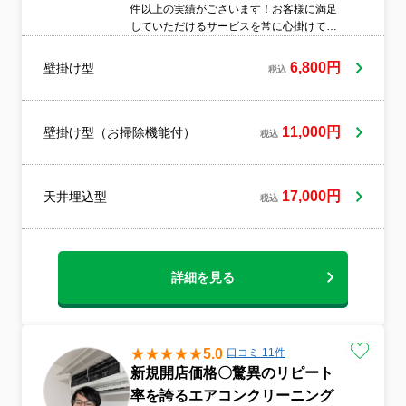
件以上の実績がございます！お客様に満足
していただけるサービスを常に心掛けてお
りますので、些細な事でもお気軽にお尋ね
ください！●マスク着用●駐車場代弊社負担
6,800円
壁掛け型
税込
●汚れによる追加料金なし●クレジットカー
ド利用可●
11,000円
壁掛け型（お掃除機能付）
税込
17,000円
天井埋込型
税込
詳細を見る
5.0
口コミ 11件
新規開店価格〇驚異のリピート
率を誇るエアコンクリーニング