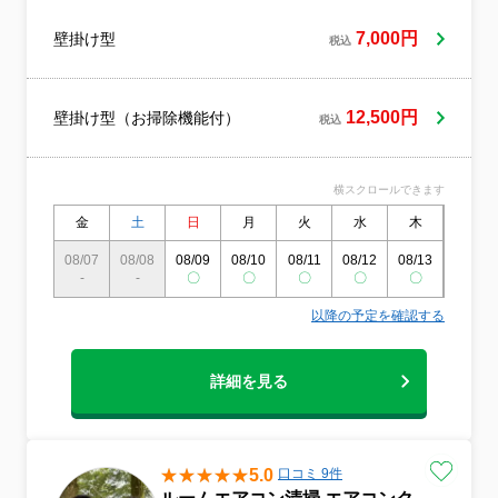
安心してご依頼頂ければと思います。丁寧
な接客対応、説明、作業には自信がありま
7,000円
壁掛け型
税込
す。
12,500円
壁掛け型（お掃除機能付）
税込
横スクロールできます
金
土
日
月
火
水
木
金
08/07
08/08
08/09
08/10
08/11
08/12
08/13
08/14
-
-
〇
〇
〇
〇
〇
〇
以降の予定を確認する
詳細を見る
5.0
口コミ 9件