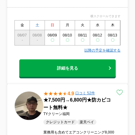
トのいるご家庭にも安心してご利用いただ
けます。 「涼しさ」と「清潔さ」をモット
ーに、これからも地域の皆さまの暮らしを
横スクロールできます
快適にするお手伝いをしてまいります。
金
土
日
月
火
水
木
金
08/07
08/08
08/09
08/10
08/11
08/12
08/13
08/14
-
-
〇
〇
〇
〇
〇
〇
以降の予定を確認する
詳細を見る
4.9
口コミ 52件
★7,500円→6,800円★防カビコ
ート無料★
TYクリーン福岡
クレジットカード
楽天ペイ
業務用も含めてエアコンクリーニング8,000