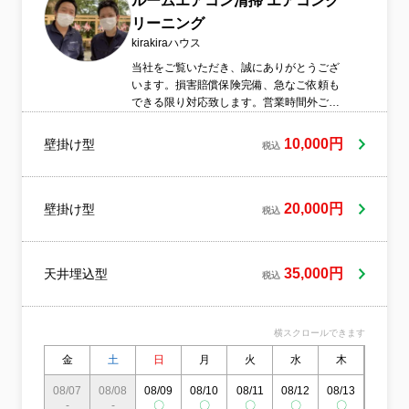
ルームエアコン清掃 エアコンク
リーニング
kirakiraハウス
当社をご覧いただき、誠にありがとうござ
います。損害賠償保険完備、急なご依頼も
できる限り対応致します。営業時間外ご要
望、ご予約も相談可能です。コロナ対策と
しましては、マスク使用、体温測定、アル
10,000円
壁掛け型
税込
コール消毒を徹底しております。コロナワ
クチン2回接種済みです。只今、おうちにプ
ロ祝オープンキャンペーン中！！ルームエ
アコンクーリング通常価格10,000円（税
20,000円
壁掛け型
税込
込）がなんと、、、赤字覚悟⇒キャンペー
ン価格8,000円（税込）！！元気に笑顔での
接客を常に心がけています。迅速、丁寧、
35,000円
天井埋込型
安全に作業をさせていただきます。ご不明
税込
な点、ご質問、ご相談、ご予約お気軽にお
問い合わせください。
横スクロールできます
金
土
日
月
火
水
木
金
08/07
08/08
08/09
08/10
08/11
08/12
08/13
08/14
-
-
〇
〇
〇
〇
〇
〇