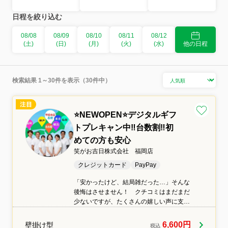
日程を絞り込む
08/08
08/09
08/10
08/11
08/12
(土)
(日)
(月)
(火)
(水)
他の日程
検索結果 1～30件を表示（30件中）
⭐NEWOPEN⭐デジタルギフ
トプレキャン中‼️台数割‼️初
めての方も安心
笑がお吉日株式会社 福岡店
クレジットカード
PayPay
「安かったけど、結局雑だった…」そんな
後悔はさせません！ クチコミはまだまだ
少ないですが、たくさんの嬉しい声に支え
られ、続々と支店OPEN！ ―お客様の
「困った！」を「頼んでよかった！」へ―
6,600円
壁掛け型
税込