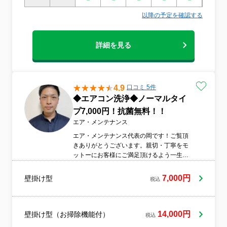
以降の予定を確認する
詳細を見る
4.9
口コミ 5件
◆エアコン洗浄◆ノーマルタイ
プ7,000円！抗菌無料！！
エア・メンテナンス
エア・メンテナンス代表の岡です！ご覧頂
きありがとうございます。親切・丁寧をモ
ットーにお客様にご満足頂けるよう一生懸
命お仕事させて頂きます！★年間300台以
上の施工実績小さな事でも気になる事はご
7,000円
壁掛け型
税込
相談ください！★大手店舗様での経験豊
富！★営業時間外対応可能是非ご相談くだ
さい！お客様にお会いできることを楽しみ
にしております！是非、お問い合わせくだ
14,000円
壁掛け型（お掃除機能付）
税込
さいませ！