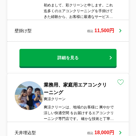
初めまして、彩クリーンと申します。これ
迄多くのエアコンクリーニングを手掛けて
きた経験から、お客様に最適なサービスを
提供する事が出来ます。エアコンの性能を
最大限に引き出し、快適な空間創りを実現
11,500円
壁掛け型
税込
させて頂きます。見える所だけ洗浄する激
安・短時間のクリーニングとは違い汚れが
落ちるまで時間を掛けてでも作業を行い、
高品質なクリーニングをリーズナブルな価
格で提供させて頂いております。
詳細を見る
業務用、家庭用エアコンクリ
ーニング
爽涼クリーン
爽涼クリーンは、地域のお客様に 爽やかで
涼しい快適空間 をお届けするエアコンクリ
ーニング専門店です。 確かな技術と丁寧な
作業で、エアコン内部のカビやホコリを徹
底洗浄。小さなお子様やご高齢の方、ペッ
18,000円
天井埋込型
税込