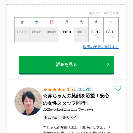
横スクロールできます
金
土
日
月
火
水
木
金
08/07
08/08
08/09
08/10
08/11
08/12
08/13
08/14
-
-
-
〇
-
〇
〇
〇
以降の予定を確認する
詳細を見る
4.5
口コミ 2件
☆赤ちゃんの笑顔を応援！安心
の女性スタッフ同行！
2525worker(ニコニコワーカー)
PayPay
楽天ペイ
赤ちゃんの笑顔の為に！洗浄にはアルカリ