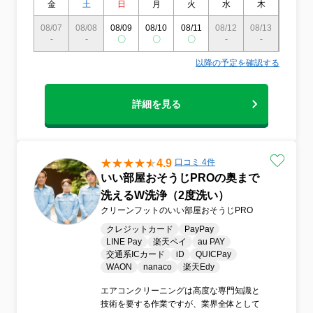
金
土
日
月
火
水
木
金
08/07
08/08
08/09
08/10
08/11
08/12
08/13
08/14
-
-
〇
〇
〇
-
-
-
以降の予定を確認する
詳細を見る
4.9
口コミ 4件
いい部屋おそうじPROの奥まで
洗えるW洗浄（2度洗い）
クリーンフットのいい部屋おそうじPRO
クレジットカード
PayPay
LINE Pay
楽天ペイ
au PAY
交通系ICカード
iD
QUICPay
WAON
nanaco
楽天Edy
エアコンクリーニングは高度な専門知識と
技術を要する作業ですが、業界全体として