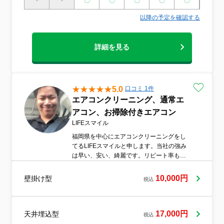
-
-
〇
〇
〇
〇
〇
〇
以降の予定を確認する
詳細を見る
5.0
口コミ 1件
エアコンクリーニング、通常エ
アコン、お掃除付きエアコン
LIFEスマイル
福岡県を中心にエアコンクリーニングをし
てるLIFEスマイルと申します。当社の強み
は早い、安い、綺麗です。リピート率も高
く是非一度プロのクリーニングを体験して
みてください。
10,000円
壁掛け型
税込
17,000円
天井埋込型
税込