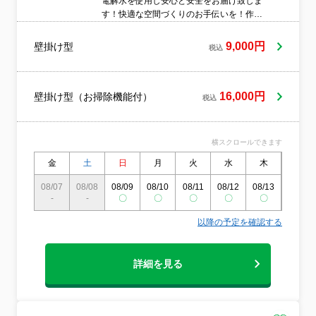
電解水を使用し安心と安全をお届け致しま
す！快適な空間づくりのお手伝いを！作業
時間を短縮する為、必ず男性スタッフと女
性スタッフの二名でお伺いいたします！
9,000円
壁掛け型
税込
16,000円
壁掛け型（お掃除機能付）
税込
横スクロールできます
金
土
日
月
火
水
木
金
08/07
08/08
08/09
08/10
08/11
08/12
08/13
08/14
-
-
〇
〇
〇
〇
〇
〇
以降の予定を確認する
詳細を見る