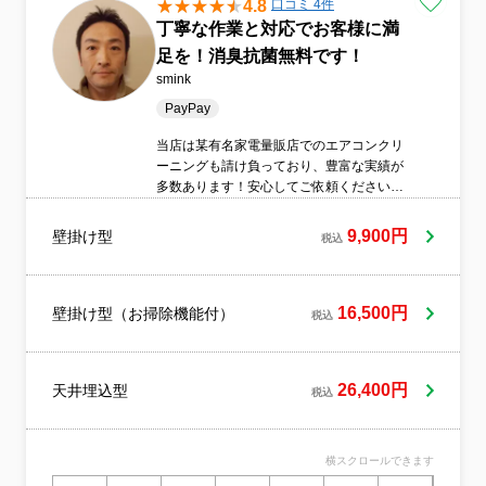
4.8
口コミ 4件
丁寧な作業と対応でお客様に満
足を！消臭抗菌無料です！
smink
PayPay
当店は某有名家電量販店でのエアコンクリ
ーニングも請け負っており、豊富な実績が
多数あります！安心してご依頼ください。
大手家電量販店でのクリーニング、15年の
輸入車ディーラーでの接客経験で、丁寧で
9,900円
壁掛け型
税込
安心感あるサービスをご提供いたします！
◎損害賠償保険加入してますのでもしもの
保証も充実◎駐車代はすべて当店負担です
◎作業は一切外注しておりません◎営業時
16,500円
壁掛け型（お掃除機能付）
税込
間外でのご予約もお気軽にご相談ください
◎清潔感ある服装・身だしなみを徹底して
います◎当日のご予約でも空きがある場合
26,400円
天井埋込型
は作業可能ですので、お気軽にお問い合わ
税込
せください。
横スクロールできます