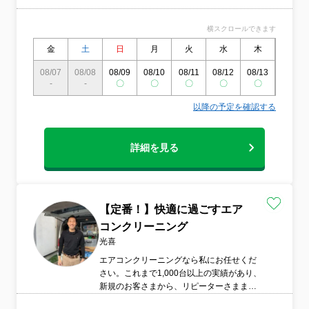
おります。また、エアコンの脱着、移設、
ガス補充なども承れます。みろく屋の使命
横スクロールできます
は、“ありがとう”を追求することで、お客様
の「幸福」に貢献することです。最高の到
金
土
日
月
火
水
木
金
達点は、涙を流しながら「ありがとう」と
言っていただける、そんな姿を想像してい
08/07
08/08
08/09
08/10
08/11
08/12
08/13
08/14
-
-
ます。みろく屋の創業理念である「より良
〇
〇
〇
〇
〇
〇
い世界を築く一端を担う」にはその想いを
以降の予定を確認する
込めています。「あなたに出会えてよかっ
た。本当にありがとう。」そのようなお言
葉を頂けることが私たちの喜びです。誰の
詳細を見る
ために何のためにという”想い”を大切にし
て、今日も私たちは清掃サービスをお届け
し続けています。物質的、精神的に満たさ
れた豊かな人生を歩むことを念頭にこれか
らも日々精進致します。そして、多くの方
【定番！】快適に過ごすエア
の人生が「より豊かであり続けるよう」私
コンクリーニング
が出来る事をやり続けます。
光喜
エアコンクリーニングなら私にお任せくだ
さい。これまで1,000台以上の実績があり、
新規のお客さまから、リピーターさままで
好評いただいております。