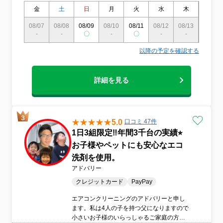
るご家庭も大歓迎です
金
土
日
月
火
水
木
金
08/07
08/08
08/09
08/10
08/11
08/12
08/13
08/14
-
-
〇
-
〇
-
-
-
以降の予定を確認する
詳細を見る
5.0
口コミ 47件
1日3組限定‼️年間3千台の実績⭐︎
お子様やペットにも安心なエコ
洗剤を使用。
アドバリー
クレジットカード
PayPay
エアコンクリーニングのアドバリーと申し
ます。私は4人の子を持つ父になりますので
小さいお子様のいらっしゃるご家庭の方も