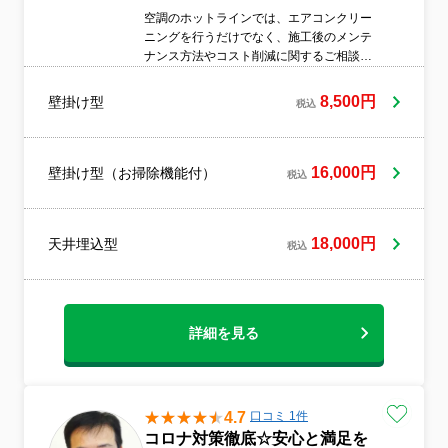
空調のホットラインでは、エアコンクリー
ニングを行うだけでなく、施工後のメンテ
ナンス方法やコスト削減に関するご相談に
も対応しております。エアコンは日常生活
やお仕事に欠かせない設備ですが、メンテ
8,500円
壁掛け型
税込
ナンスを怠ると健康被害につながる可能性
があります。長期間カビや菌が繁殖した環
境で過ごすことで、これまでアレルギーが
なかった方が体質を変えてしまったり、お
16,000円
壁掛け型（お掃除機能付）
税込
子様やご高齢の方が肺炎のリスクを高めて
しまうこともあります。また、不衛生な環
境が続くことで、健康への影響が懸念され
18,000円
天井埋込型
るという研究報告もあります。そのため空
税込
調のホットラインでは、一時的なクリーニ
ングの重要性だけでなく、日頃からのメン
テナンスの大切さについてもお客様へお伝
えしています。適切なメンテナンスを行う
詳細を見る
ことで、エアコンを清潔に保てる期間が長
くなるだけでなく、電気代の節約や冷暖房
効率の向上、故障リスクの軽減といったメ
リットも期待できます。エアコンのメンテ
4.7
口コミ 1件
ナンスには、お客様ご自身でできること
と、専門業者に任せた方が良い作業があり
コロナ対策徹底☆安心と満足を