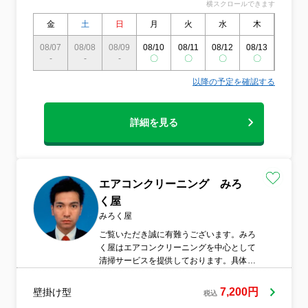
横スクロールできます
金
土
日
月
火
水
木
金
08/07
08/08
08/09
08/10
08/11
08/12
08/13
08/14
-
-
-
〇
〇
〇
〇
〇
以降の予定を確認する
詳細を見る
エアコンクリーニング みろ
く屋
みろく屋
ご覧いただき誠に有難うございます。みろ
く屋はエアコンクリーニングを中心として
清掃サービスを提供しております。具体的
にはエアコンクリーニング、お墓参り代
行、墓地の清掃、墓石クリーニング、墓石
7,200円
壁掛け型
税込
コーティング、神社や仏閣の清掃も行って