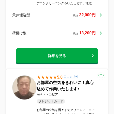
る保証制度が整っています。リピーター様
アコンクリーニングをいたします。地域密
が多く安心して利用していただけます。お
着で、親切丁寧をモットーに施工していま
借りした箇所や使用させていただいた箇所
す。この機会にエアコンクリーニングをご
22,000円
天井埋込型
は「来た時より美しく」をモットーにエア
税込
検討ください。
コンクリーニングをしています。事前に型
番や設置高さ、設置場所、エアコン真下の
状況、駐車場の有無など、さまざまな情報
13,200円
壁掛け型
税込
をお伺いしております。これは、当日スム
ーズかつ最善の作業を行うために、事前に
準備を整えておきたいと考えているためで
す。まずは体験、ご相談ください！！
詳細を見る
5.0
口コミ 2件
お部屋の空気をきれいに！真心
込めて作業いたします♪
㈲ペト・コピア
クレジットカード
お部屋の空気を隅々までクリーンに！エア