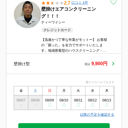
2.7
口コミ 1件
壁掛けエアコンクリーニン
グ！！！
ティーワイシー
クレジットカード
【迅速かつ丁寧な作業がモットー】 お客様
の「困った」を全力でサポートいたしま
す。地域密着型のハウスクリーニング・リ
フォーム・修理サービスを提供し、日々よ
り良いサービスを目指して取り組んでおり
9,900円
壁掛け型
税込
ます。今日よりも明日、さらにその先へ
と、品質向上を意識しながら一つひとつの
作業に丁寧に向き合っています。◆エアコ
横スクロールできます
ンクリーニングはもちろん、換気扇クリー
ニングや現状回復工事、内装工事、電気工
金
土
日
月
火
水
木
金
事、水まわりの修理、各種家電の取付・交
換（モニターホン、ウォッシュレット、換
08/07
08/08
08/09
08/10
08/11
08/12
08/13
08/14
-
-
気扇など）にも幅広く対応しております。
〇
〇
〇
〇
〇
〇
気になることがございましたら、お気軽に
以降の予定を確認する
ご相談ください。◆営業時間外や対応エリ
ア外のご依頼についても、可能な限り柔軟
に対応いたします。◆万が一仕上がりにご