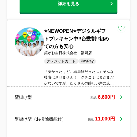
詳細を見る
満足いただけない場合は、無料で追加対応
を行っておりますのでご安心ください。◆
大手での業務経験を活かし、お住まいに関
する幅広いお悩みに対応可能です。事前の
ヒアリングも丁寧に行い、お客様に寄り添
⭐NEWOPEN⭐デジタルギフ
ったサービスをご提供いたします。お客様
トプレキャン中‼️台数割‼️初め
のご要望をお聞かせください。
ての方も安心
笑がお吉日株式会社 福岡店
クレジットカード
PayPay
「安かったけど、結局雑だった…」そんな
後悔はさせません！ クチコミはまだまだ
少ないですが、たくさんの嬉しい声に支え
られ、続々と支店OPEN！ ―お客様の
「困った！」を「頼んでよかった！」へ―
6,600円
壁掛け型
税込
笑顔の輪を広げていきたいと考えています
11,000円
壁掛け型（お掃除機能付）
税込