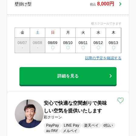
8,000円
壁掛け型
税込
横スクロールできます
金
土
日
月
火
水
木
金
08/07
08/08
08/09
08/10
08/11
08/12
08/13
08/14
-
-
〇
〇
〇
〇
〇
〇
以降の予定を確認する
詳細を見る
安心で快適な空間創りで美味
しい空気を提供いたします
彩クリーン
PayPay
LINE Pay
楽天ペイ
d払い
au PAY
メルペイ