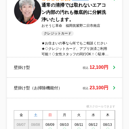
通常の清掃では取れないエアコ
ン内部の汚れも徹底的に分解洗
浄いたします。
おそうじ革命 福岡筑紫野二日市南店
クレジットカード
★お住まいの事なら何でもご相談ください
★◇クレジットカード、アプリ決済ご利用
可能！◇女性スタッフの同行OK！◇駐車代
金お客様負担0円！◇営業時間外・対応地域
外でもご相談・ご対応可能！◇自信の完全
12,100円
壁掛け型
税込
自社対応！◇安心の損害保険加入済み！◇
アフターサービス万全※作業や仕上がりに
ご不満の場合は、無料で手直しいたしま
す。
23,100円
壁掛け型（お掃除機能付）
税込
横スクロールできます
金
土
日
月
火
水
木
金
08/07
08/08
08/09
08/10
08/11
08/12
08/13
08/14