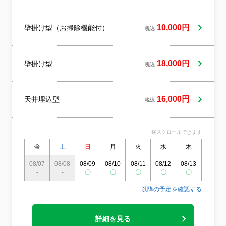
ご家庭もご安心してお任せください。ご質
問等ございましたらお気軽にお問い合わせ
ください熟練のスタッフがお伺い♪しっかり
10,000円
壁掛け型（お掃除機能付）
税込
した研修を経た方のみがお伺いしておりま
す。
18,000円
壁掛け型
税込
16,000円
天井埋込型
税込
横スクロールできます
金
土
日
月
火
水
木
金
08/07
08/08
08/09
08/10
08/11
08/12
08/13
08/14
-
-
〇
〇
〇
〇
〇
〇
以降の予定を確認する
詳細を見る