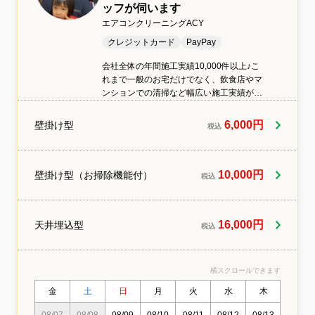
ッフが伺います
エアコンクリーニングACY
クレジットカード
PayPay
会社全体の年間施工実績10,000件以上♪こ
れまで一般のお宅だけでなく、飲食店やマ
ンションでの清掃など幅広い施工実績がご
ざいますのでご安心ください。身体と環境
にやさしい洗剤を使用しています。小さな
6,000円
壁掛け型
税込
お子様がおられたり、ペットを飼われてい
るご家庭もご安心してお任せください。ご
質問等ございましたらお気軽にお問い合わ
せください熟練のスタッフがお伺い♪しっか
10,000円
壁掛け型（お掃除機能付）
税込
りした研修を経た方のみがお伺いしており
ます。
16,000円
天井埋込型
税込
横スクロールできます
金
土
日
月
火
水
木
金