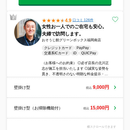
4.9
口コミ 126件
女性お一人でのご在宅も安心。
夫婦で訪問します。
おそうじ館グリーンボックス福岡南店
クレジットカード
PayPay
交通系ICカード
iD
QUICPay
（お客様へのお約束） ◎必ず店長の北川正
志が施工を担当いたします ◎誠実な姿勢を
貫き、不透明さのない明朗な料金提示・作
業・接客を徹底します ◎不要なオプション
追加などの営業行為は一切行いません ◎原
9,000円
壁掛け型
税込
則として女性スタッフが同行しますので、
女性の独り暮らしのお客様もご安心くださ
い ◎コインパーキング等の駐車料金は当店
が全額負担いたします ◎作業の開始前と完
15,000円
壁掛け型（お掃除機能付）
税込
了時には、必ずお客様と一緒に状態の確認
を行います ◎小さなお子様は自身の孫のよ
うに想い、全力で愛情を持って接します ◎
横スクロールできます
ワンちゃんやネコちゃんなど、ペットのい