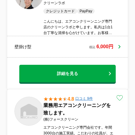
クリーンラボ
クレジットカード
PayPay
こんにちは、エアコンクリーンニング専門
店のクリーンラボと申します。私共は1台1
台丁寧な清掃を心がけています。お客様が
知りたい事や気になっている事に全力で答
えられるように日々情報をアップデートし
6,000円
壁掛け型
税込
ています。徹底した技術研修を受けたプロ
スタッフのみ在籍し作業中の丁寧な説明や
対応も重視していて、初めて利用する方で
も安心していただけます。使用する洗剤
は、環境に優しい成分で作られています。
詳細を見る
環境と健康に配慮したクリーニングを心が
けています。基本のエアコン清掃に加え、
是非やっていただきたい抗菌コーティン
グ、室外機の洗浄、ドレンホース清掃など
4.8
口コミ 9件
のオプションも選択可能です。特にカビが
業務用エアコンクリーニングを
気になる季節には抗菌コーティングが人気
致します。
です。高いコストパフォーマンスを意識し
ていて高品質なサービスを手頃な価格で提
(株)フォースクリーン
供しています。万が一クリーニング後に不
エアコンクリーニング専門会社です。年間
具合が発生した場合でも、迅速に対応でき
3000台の施工実績。こだわりの社員が、エ