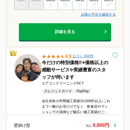
08/07
08/08
08/09
08/10
08/11
08/12
08/13
08/14
-
-
〇
〇
〇
〇
〇
〇
以降の予定を確認する
詳細を見る
4.9
口コミ 444件
今だけの特別価格‼️⭐価格以上の
感動サービス✨実績豊富のスタ
ッフが伺います
エアコンクリーニングACY
クレジットカード
PayPay
会社全体の年間施工実績10,000件以上♪これ
まで一般のお宅だけでなく、飲食店やマン
ションでの清掃など幅広い施工実績がござ
いますのでご安心ください。身体と環境に
やさしい洗剤を使用しています。小さなお
6,000円
壁掛け型
税込
子様がおられたり、ペットを飼われている