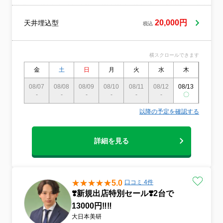
20,000円
天井埋込型
税込
横スクロールできます
金
土
日
月
火
水
木
金
08/07
08/08
08/09
08/10
08/11
08/12
08/13
08/14
-
-
-
-
-
-
〇
〇
以降の予定を確認する
詳細を見る
5.0
口コミ 4件
❣️新規出店特別セール❣️2台で
13000円‼️‼️
大日本美研