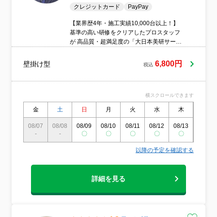
クレジットカード
PayPay
【業界歴4年・施工実績10,000台以上！】
基準の高い研修をクリアしたプロスタッフ
が 高品質・超満足度の「大日本美研サービ
ス」を提供することで個人や企業様の、 住
環境や職場環境が清々しくなり 心から「あ
6,800円
壁掛け型
税込
りがとう！」と喜んで頂ける 最上級の満足
度をご提供することを 使命とします
横スクロールできます
金
土
日
月
火
水
木
金
08/07
08/08
08/09
08/10
08/11
08/12
08/13
08/14
-
-
〇
〇
〇
〇
〇
〇
以降の予定を確認する
詳細を見る