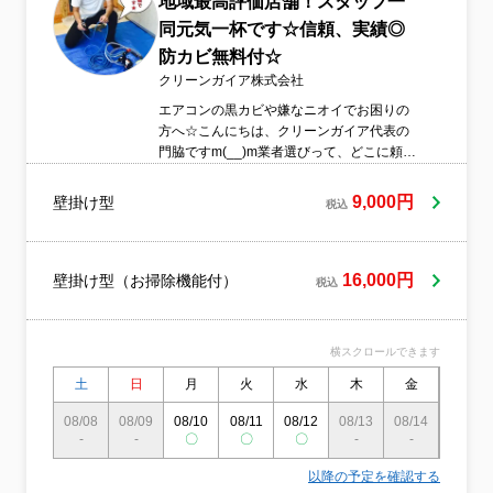
地域最高評価店舗！スタッフ一
同元気一杯です☆信頼、実績◎
防カビ無料付☆
クリーンガイア株式会社
エアコンの黒カビや嫌なニオイでお困りの
方へ☆こんにちは、クリーンガイア代表の
門脇ですm(__)m業者選びって、どこに頼め
ばいいのか迷ってしまいますよね。当店は
「カビ・ニオイ対策」に特化したクリーニ
9,000円
壁掛け型
税込
ング専門店として、これまで1万台以上の施
工実績を積み重ねてまいりました。実際に
ご利用いただいたお客様からの喜びの声も
多数いただいておりますので、ぜひご覧く
16,000円
壁掛け型（お掃除機能付）
税込
ださいm(__)m一人で悩まず、まずはお気軽
にご相談くださいませ。皆様にお会いでき
るのをスタッフ一同、心より楽しみにして
横スクロールできます
おります☆
土
日
月
火
水
木
金
土
08/08
08/09
08/10
08/11
08/12
08/13
08/14
08/15
-
-
〇
〇
〇
-
-
-
以降の予定を確認する