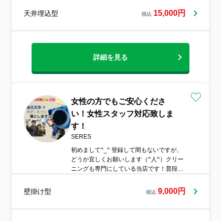
15,000円
天井埋込型
税込
詳細を見る
女性の方でもご安心くださ
い！女性スタッフ対応致しま
す！
SERES
初めまして^_^ 登録して間もないですが、
どうか宜しくお願いします（^人^）クリー
ニングも専門にしている当店です！普段は
電気工事や、エアコン取り付けを行なって
おりますが、年間600件を超えるクリーニ
9,000円
壁掛け型
税込
ング技術者！特殊な洗浄機械や、洗浄スプ
レー等を使い、様々な汚れを分解洗浄致し
ます！わからない事は、お気軽にお問い合