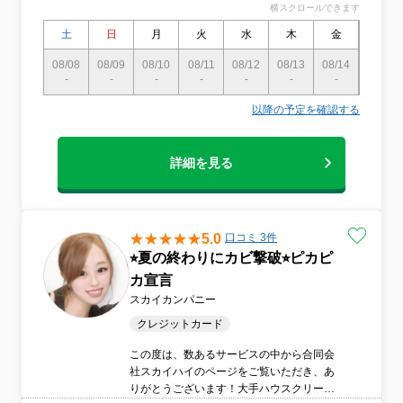
横スクロールできます
土
日
月
火
水
木
金
土
08/08
08/09
08/10
08/11
08/12
08/13
08/14
08/15
-
-
-
-
-
-
-
〇
以降の予定を確認する
詳細を見る
5.0
口コミ 3件
⭐︎夏の終わりにカビ撃破⭐︎ピカピ
カ宣言
スカイカンパニー
クレジットカード
この度は、数あるサービスの中から合同会
社スカイハイのページをご覧いただき、あ
りがとうございます！大手ハウスクリーニ