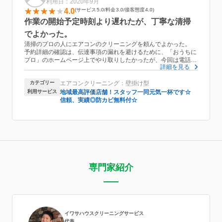
利用日：2020年9月
4.0
サービス
5.0
料金
3.0
接客態度
4.0
作業の開始予定時刻より遅れたが、丁寧な清掃
でよかった。
清掃のプロの人にエアコンのクリーニングを頼んでよかった。
予約詳細の確認は、伝達事項の漏れを避けるために、「おうちに
プロ」のホームページ上でやり取りしたかったが、今回は電話で
詳細を見る
の対応となった。
業者さんの不慮の事故により、予定時刻より2時間遅れての作業
カテゴリー
エアコンクリーニング：壁掛け型
開始だったが、当日にその旨の連絡があったので、安心して到着
を待つことができた。作業員の方が車両から降りた時に、笑顔で
利用サービス
地域最高評価店舗！スタッフ一同元気一杯です☆
挨拶してくれたので、自然に会話することができた。清掃は2時
信頼、実績◎防カビ無料付☆
間程かかったが、丁寧に作業してもらえたので満足している。作
業時間は、前もって1時間半程度と聞いていたので、欲を言え
ば、もう少しスピードがあると更によかった。作業後に、料金に
ついて聞かれたが、それは事前に電話などで確認したはずだった
ので覚えておいてほしかった。会社間の情報共有を徹底し、スム
ーズに作業が進むように改善されることを望む。
専門家紹介
イワサハウスクリーニングサービス
代表