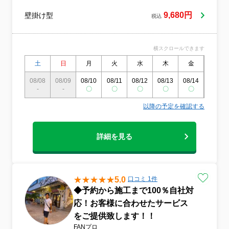
ング専門会社・大手不動産会社で培ったプ
ロの技術を活かし、お客様にお喜びいただ
9,680円
壁掛け型
税込
けるサービスをご提供して参ります♪多くの
方のお役に立てておりますことを、大変嬉
しく思っております。育児やお仕事をしな
横スクロールできます
がらの家事、掃除は本当に大変ですし、自
分の時間もなかなか持てないと思います。
土
日
月
火
水
木
金
土
そんな方の負担を少しでも減らせて、気持
ちよくお過ごしいただける空間を作ること
08/08
08/09
08/10
08/11
08/12
08/13
08/14
08/15
-
-
ができましたら嬉しく思います♪★☆どうぞ
〇
〇
〇
〇
〇
〇
宜しくお願いいたします☆★
以降の予定を確認する
詳細を見る
5.0
口コミ 1件
◆予約から施工まで100％自社対
応！お客様に合わせたサービス
をご提供致します！！
FANプロ