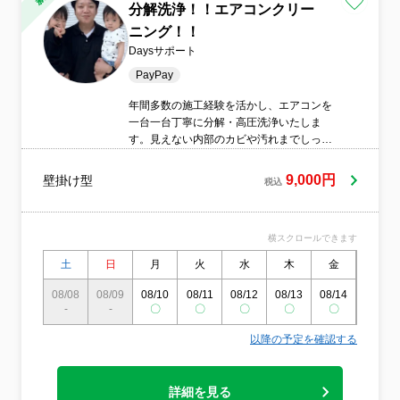
分解洗浄！！エアコンクリー
ニング！！
Daysサポート
PayPay
年間多数の施工経験を活かし、エアコンを
一台一台丁寧に分解・高圧洗浄いたしま
す。見えない内部のカビや汚れまでしっか
り洗浄し、作業前後のお写真で仕上がりを
ご確認いただけます。丁寧な対応と安心の
9,000円
壁掛け型
税込
サービスを心掛けていますので、お気軽に
ご相談ください。
横スクロールできます
土
日
月
火
水
木
金
土
08/08
08/09
08/10
08/11
08/12
08/13
08/14
08/15
-
-
〇
〇
〇
〇
〇
〇
以降の予定を確認する
詳細を見る