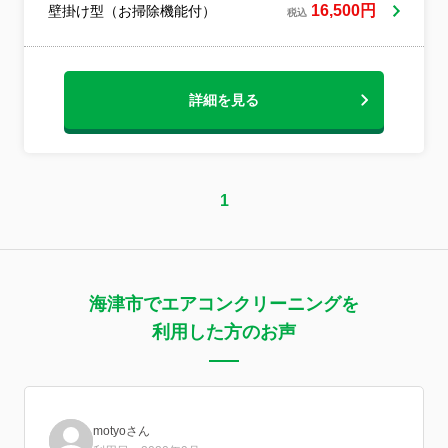
わせいただければ幸いです。皆様のエアコ
16,500円
壁掛け型（お掃除機能付）
税込
ンを少しでも綺麗にと、お役に立てれば嬉
しいです♪宜しくお願いしますm(_ _)m
詳細を見る
1
海津市でエアコンクリーニングを
利用した方のお声
motyoさん