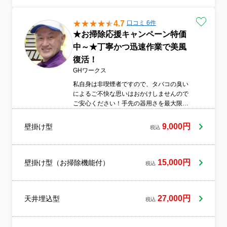
4.7
口コミ 6件
★お掃除応援キャンペーン特価
中～★丁寧かつ迅速作業で美風
復活！
GHワークス
私自身は非喫煙者ですので、タバコの臭い
によるご不快な思いはおかけしませんので
ご安心ください！手先の器用さを最大限に
活用して、誠心誠意作業させて頂きます。
9,000円
壁掛け型
税込
15,000円
壁掛け型（お掃除機能付）
税込
27,000円
天井埋込型
税込