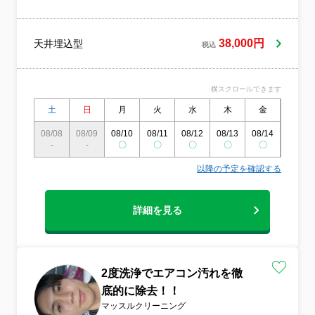
38,000円
天井埋込型
税込
横スクロールできます
土
日
月
火
水
木
金
土
08/08
08/09
08/10
08/11
08/12
08/13
08/14
08/15
-
-
〇
〇
〇
〇
〇
〇
以降の予定を確認する
詳細を見る
2度洗浄でエアコン汚れを徹
底的に除去！！
マッスルクリーニング