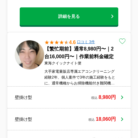
詳細を見る
4.6
口コミ 3件
【繁忙期前】通常8,980円〜｜2
台16,000円〜｜作業前料金確定
東海クイックナイト便
大手家電量販店専属エアコンクリーニング
経験2年、個人案件で3年の施工経験をもと
に、通常機種からお掃除機能付き難関機種
まで丁寧に対応いたします。事前見積で分
かりやすくご案内し、安心してご依頼いた
8,980円
壁掛け型
税込
だけるよう努めております。
18,060円
壁掛け型
税込