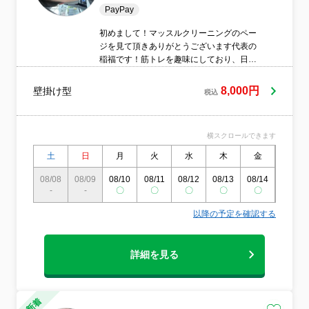
PayPay
初めまして！マッスルクリーニングのペー
ジを見て頂きありがとうございます代表の
稲福です！筋トレを趣味にしており、日本
一のマッスル職人になりたいと思い、この
名前で活動しています！健康を気にしてト
8,000円
壁掛け型
税込
レーニングをされる方が多い反面、身近な
所に潜む健康を害するカビを放置。せっか
くトレーニングや食事を意識しても日頃か
横スクロールできます
ら使用する物の汚れが放置のままじゃ筋肉
も喜びません。是非一度マッスルクリーニ
土
日
月
火
水
木
金
土
ングでエアコンクリーニングしてみません
か！
08/08
08/09
08/10
08/11
08/12
08/13
08/14
08/15
-
-
〇
〇
〇
〇
〇
〇
以降の予定を確認する
詳細を見る