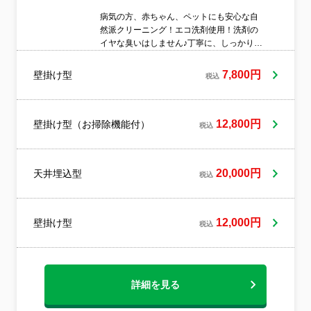
【消臭抗菌コートについて】エアコンクリ
病気の方、赤ちゃん、ペットにも安心な自
ーニングと併せて、消臭抗菌コートのご利
然派クリーニング！エコ洗剤使用！洗剤の
用もおすすめしております。このコートを
イヤな臭いはしません♪丁寧に、しっかり洗
施すことで、以下のようなメリットがござ
浄します！オーシーエルサービスの、人気
います！・カビや細菌の繁殖を抑制！・気
No1のエアコンクリーニングをぜひお試し
7,800円
壁掛け型
になる嫌な臭いを軽減！・クリーニング効
税込
ください。
果が長持ち！【室外機簡易クリーニングに
ついて】室内機だけでなく室外機も合わせ
てクリーニングすることで、以下のような
12,800円
壁掛け型（お掃除機能付）
税込
メリットがございます。・エアコンの効果
up！・電気代の節約につながり、お財布に
も環境にもやさしい！室外機の簡易クリー
ニングでは、アルミフィンの洗浄を行いま
20,000円
天井埋込型
税込
す。【作業時間の目安】・通常タイプ：60
～90分・お掃除機能付きタイプ：90～180
分
12,000円
壁掛け型
税込
詳細を見る