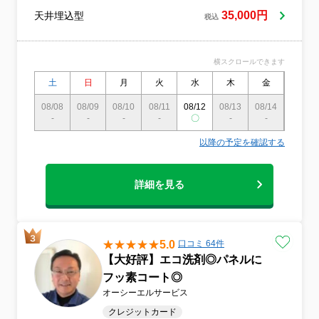
グを通じて、皆様の「快適で豊かな暮らし
35,000円
天井埋込型
と笑顔の創造」を目指して活動しておりま
税込
す。クリーニング自体はもちろんですが、
お客様一人ひとりがどのようなことで笑顔
になれるかを考えながら、楽しんでお仕事
横スクロールできます
をさせていただいております。小さなお子
土
日
月
火
水
木
金
土
様がいらっしゃる場合には、体に優しい洗
剤を使用したり、浴室をお借りした際にさ
08/08
08/09
08/10
08/11
08/12
08/13
08/14
08/15
りげなくカビを除去したりと、細かな配慮
-
-
-
-
〇
-
-
〇
を心がけています。こうした小さな工夫に
対して、お客様から後日メッセージを頂け
以降の予定を確認する
た時には、「笑顔になってもらえた！」と
大きな喜びを感じます。当店の目的は、単
に掃除をすることだけではありません。ク
詳細を見る
リーニング後にお客様の生活がより快適で
豊かになり、そこに笑顔が生まれてこそ、
当店の仕事は初めて十分であったと考えて
います。その為にもクリーニングにお伺い
5.0
口コミ 64件
した際は是非ご要望をお聞かせ下さい。ま
【大好評】エコ洗剤◎パネルに
た、「ここの汚はどうすれば落ちる？」
「汚れない様にするコツは？」「ここが壊
フッ素コート◎
れてるような気がする」等々、どんなこと
オーシーエルサービス
でもお気軽にご質問ください。お客様の疑
クレジットカード
問には全力で丁寧にお答えいたします！