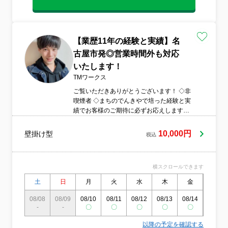
【業歴11年の経験と実績】名
古屋市発◎営業時間外も対応
いたします！
TMワークス
ご覧いただきありがとうございます！ ◇非
喫煙者 ◇まちのでんきやで培った経験と実
績でお客様のご期待に必ずお応えします！
◇お客さんと自分が笑顔になれるような仕
事をしたいと心掛けていますので、一生懸
10,000円
壁掛け型
税込
命がんばります！ ◇営業時間外や対応地域
外のご予約も相談・対応可能 ◇精一杯対応
します！ぜひ当店にお任せください
横スクロールできます
土
日
月
火
水
木
金
土
08/08
08/09
08/10
08/11
08/12
08/13
08/14
08/15
-
-
〇
〇
〇
〇
〇
〇
以降の予定を確認する