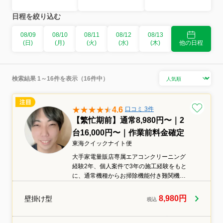
日程を絞り込む
08/09
08/10
08/11
08/12
08/13
(日)
(月)
(火)
(水)
(木)
他の日程
検索結果 1～16件を表示（16件中）
4.6
口コミ 3件
【繁忙期前】通常8,980円〜｜2
台16,000円〜｜作業前料金確定
東海クイックナイト便
大手家電量販店専属エアコンクリーニング
経験2年、個人案件で3年の施工経験をもと
に、通常機種からお掃除機能付き難関機種
まで丁寧に対応いたします。事前見積で分
かりやすくご案内し、安心してご依頼いた
8,980円
壁掛け型
税込
だけるよう努めております。