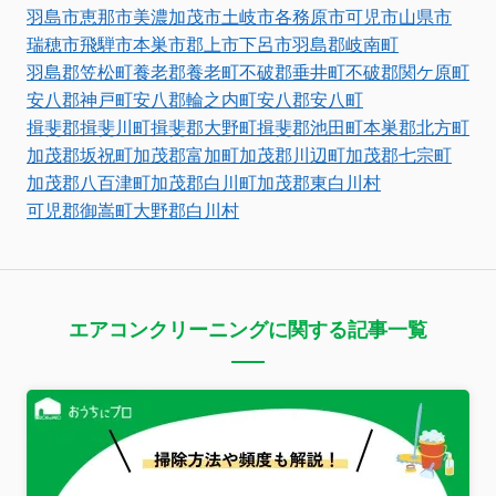
羽島市
恵那市
美濃加茂市
土岐市
各務原市
可児市
山県市
瑞穂市
飛騨市
本巣市
郡上市
下呂市
羽島郡岐南町
羽島郡笠松町
養老郡養老町
不破郡垂井町
不破郡関ケ原町
安八郡神戸町
安八郡輪之内町
安八郡安八町
揖斐郡揖斐川町
揖斐郡大野町
揖斐郡池田町
本巣郡北方町
加茂郡坂祝町
加茂郡富加町
加茂郡川辺町
加茂郡七宗町
加茂郡八百津町
加茂郡白川町
加茂郡東白川村
可児郡御嵩町
大野郡白川村
エアコンクリーニングに関する記事一覧