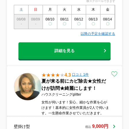
横スクロールできます
土
日
月
火
水
木
金
土
08/08
08/09
08/10
08/11
08/12
08/13
08/14
08/15
-
-
〇
〇
〇
〇
〇
〇
以降の予定を確認する
詳細を見る
4.3
口コミ 1件
夏が来る前にカビ除去★女性だ
けが訪問★綺麗にします！
ハウスクリーニングglitter
女性が伺います！安心、細かな作業を心が
けます！基本的に女性作業員が2人で伺いま
す。一生懸命作業させていただきます。
9,000円
壁掛け型
税込