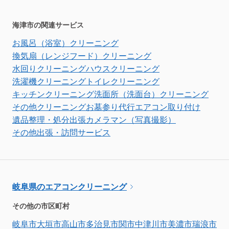
海津市の関連サービス
お風呂（浴室）クリーニング
換気扇（レンジフード）クリーニング
水回りクリーニング
ハウスクリーニング
洗濯機クリーニング
トイレクリーニング
キッチンクリーニング
洗面所（洗面台）クリーニング
その他クリーニング
お墓参り代行
エアコン取り付け
遺品整理・処分
出張カメラマン（写真撮影）
その他出張・訪問サービス
岐阜県のエアコンクリーニング
その他の市区町村
岐阜市
大垣市
高山市
多治見市
関市
中津川市
美濃市
瑞浪市