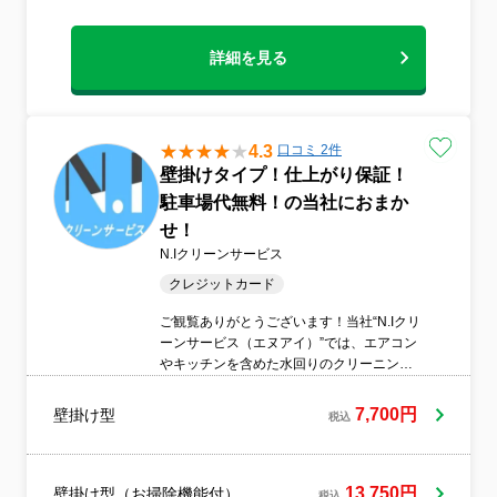
詳細を見る
4.3
口コミ 2件
壁掛けタイプ！仕上がり保証！
駐車場代無料！の当社におまか
せ！
N.Iクリーンサービス
クレジットカード
ご観覧ありがとうございます！当社“N.Iクリ
ーンサービス（エヌアイ）”では、エアコン
やキッチンを含めた水回りのクリーニング
を行っています。お客様には「お掃除を通
して感動を」を合言葉に、ご自宅の汚れが
7,700円
壁掛け型
税込
気になる場所のクリーニングを真心こめて
丁寧に行っております。メニューは、エア
コン、キッチンとレンジフード、浴室、ト
イレ、洗面台など幅広く行っています。ま
13,750円
壁掛け型（お掃除機能付）
税込