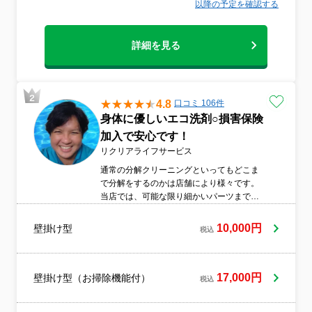
以降の予定を確認する
詳細を見る
4.8
口コミ 106件
身体に優しいエコ洗剤○損害保険
加入で安心です！
リクリアライフサービス
通常の分解クリーニングといってもどこま
で分解をするのかは店舗により様々です。
当店では、可能な限り細かいパーツまで分
解して【よりキレイ！】を目指しておりま
す。また、エアコンクリーニングには身体
10,000円
壁掛け型
税込
や環境に優しいエコ洗剤を使用していま
す。洗浄時にどうしても洗剤が周囲に飛散
しますが、健康への配慮から、安心してご
利用いただけるようエコ洗剤を導入してい
17,000円
壁掛け型（お掃除機能付）
税込
ます。当店のHPをご覧いただき誠にありが
とうございます。当店はハウスクリーニン