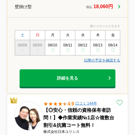
18,060円
壁掛け型
税込
横スクロールできます
土
日
月
火
水
木
金
土
08/08
08/09
08/10
08/11
08/12
08/13
08/14
08/15
-
-
〇
〇
〇
〇
〇
〇
以降の予定を確認する
詳細を見る
4.9
口コミ 144件
【◎安心・信頼の資格保有者訪
問！】◆作業実績№1店☆複数台
割引&抗菌コート無料！
株式会社日本ユリシス