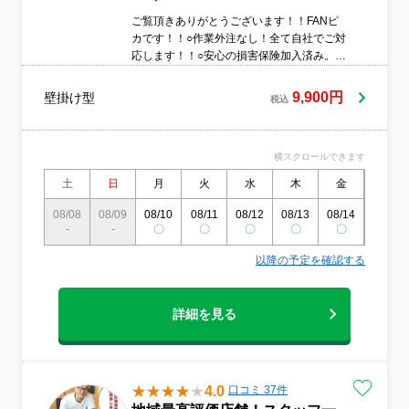
ご覧頂きありがとうございます！！FANピ
カです！！○作業外注なし！全て自社でご対
応します！！○安心の損害保険加入済み。○
作業や仕上がりにご不満の場合は、無料で
追加対応致します。○営業時間外や対応地域
9,900円
壁掛け型
税込
外のご予約も相談・対応させて頂きま
す！！まずはお気軽にご相談下さい！！
横スクロールできます
土
日
月
火
水
木
金
土
08/08
08/09
08/10
08/11
08/12
08/13
08/14
08/15
-
-
〇
〇
〇
〇
〇
〇
以降の予定を確認する
詳細を見る
4.0
口コミ 37件