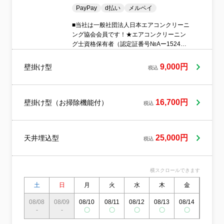
PayPay
d払い
メルペイ
■当社は一般社団法人日本エアコンクリーニ
ング協会会員です！★エアコンクリーニン
グ士資格保有者（認定証番号№Aー1524）
★期間限定：消臭抗菌コート無料サービ
ス！★口コミ高評価店舗！★掲載写真の代
9,000円
壁掛け型
税込
表が直接お伺いします★訪問時はマスク着
用・手指消毒を徹底★女性のお客様からも
ご好評いただいています★お子様やペット
のいるご家庭でも使いやすい洗浄剤を使用
16,700円
壁掛け型（お掃除機能付）
税込
★PayPayでのお支払いにも対応★複数台の
ご依頼で割引あり★万が一に備え、損害賠
償保険に加入済
25,000円
天井埋込型
税込
横スクロールできます
土
日
月
火
水
木
金
土
08/08
08/09
08/10
08/11
08/12
08/13
08/14
08/15
-
-
〇
〇
〇
〇
〇
〇