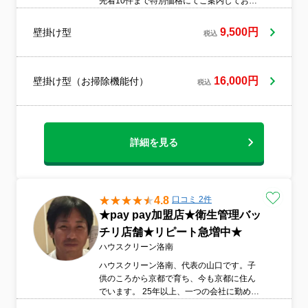
先着10件まで特別価格にてご案内しており
ます。作業は大喜屋の大島が責任を持って
対応いたします。24時間いつでもご相談可
9,500円
壁掛け型
税込
能で、お客様のご要望に柔軟に対応できる
よう努めています。「頼んでよかった」と
感じていただけるサービスを目指し、丁寧
な作業を心がけています。
16,000円
壁掛け型（お掃除機能付）
税込
詳細を見る
4.8
口コミ 2件
★pay pay加盟店★衛生管理バッ
チリ店舗★リピート急増中★
ハウスクリーン洛南
ハウスクリーン洛南、代表の山口です。子
供のころから京都で育ち、今も京都に住ん
でいます。 25年以上、一つの会社に勤め、
色々な経験をしてきました。 元々、掃除好