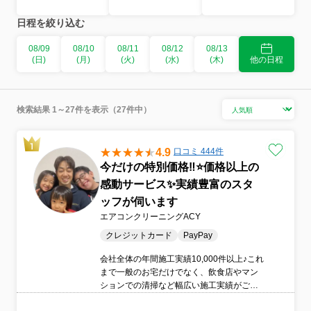
日程を絞り込む
08/09
08/10
08/11
08/12
08/13
(日)
(月)
(火)
(水)
(木)
他の日程
検索結果 1～27件を表示（27件中）
4.9
口コミ 444件
今だけの特別価格‼️⭐価格以上の
感動サービス✨実績豊富のスタ
ッフが伺います
エアコンクリーニングACY
クレジットカード
PayPay
会社全体の年間施工実績10,000件以上♪これ
まで一般のお宅だけでなく、飲食店やマン
ションでの清掃など幅広い施工実績がござ
いますのでご安心ください。身体と環境に