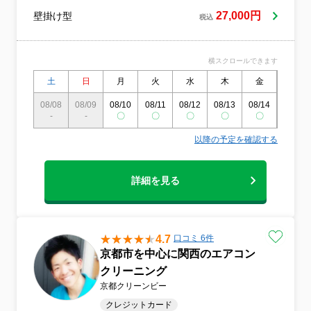
27,000円
壁掛け型
税込
横スクロールできます
土
日
月
火
水
木
金
土
08/08
08/09
08/10
08/11
08/12
08/13
08/14
08/15
-
-
〇
〇
〇
〇
〇
〇
以降の予定を確認する
詳細を見る
4.7
口コミ 6件
京都市を中心に関西のエアコン
クリーニング
京都クリーンビー
クレジットカード