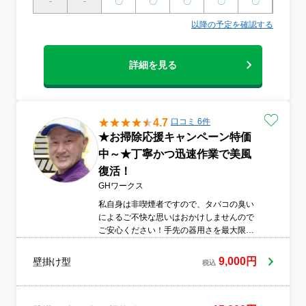
-
-
〇
〇
〇
〇
〇
〇
以降の予定を確認する
詳細を見る
4.7
口コミ 6件
★お掃除応援キャンペーン特価
中～★丁寧かつ迅速作業で美風
復活！
GHワークス
私自身は非喫煙者ですので、タバコの臭い
によるご不快な思いはおかけしませんので
ご安心ください！手先の器用さを最大限に
活用して、誠心誠意作業させて頂きます。
9,000円
壁掛け型
税込