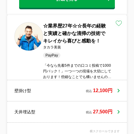
☆業界歴27年☆☆長年の経験
と実績と確かな清掃の技術で
キレイから喜びと感動を！
タカラ美装
PayPay
「今なら先着5件までの口コミ投稿で1000
円バック！」一つ一つの現場を大切にして
おります！些細なことでも構いませんの
で、ご要望がありましたらお伝えくださ
い。笑顔溢れる確かなサービスで安心をご
12,100円
壁掛け型
税込
提供いたします。
27,500円
天井埋込型
税込
横スクロールできます