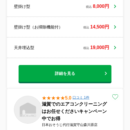
きということもあり、ハウスクリーニン
8,000円
壁掛け型
税込
グ、エアコンクリーニングのプロの技術を
磨き、地元、京都の皆さんのお役に立ちた
いと思いハウスクリーン洛南をオープンし
ました。 大手フランチャイズには所属せず
14,500円
壁掛け型（お掃除機能付）
税込
全て1人で行なっております。お客様との信
頼関係を構築する為、親切、安心、丁寧を
モットーに日々努力しております。ご依頼
19,000円
天井埋込型
して頂いたお客様と長く付き合って行きた
税込
いと思っております。家庭用、業務用、天
井埋め込み型対応致します。ホテル、旅
館、ゲストハウス様からも信頼していただ
いております。会社勤務時代から、人との
詳細を見る
付き合いを大切にしてきました。これから
も地元京都の皆さんと心を込めた対応を行
い、お役に立ちたいと思ってます。今後と
も、よろしくお願い致します。 ハウスクリ
5.0
口コミ 1件
ーン洛南 代表 山口貴由
滋賀でのエアコンクリーニング
はお任せくださいキャンペーン
中でお得
日本おそうじ代行滋賀守山森川原店