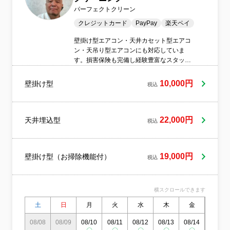
パーフェクトクリーン
クレジットカード
PayPay
楽天ペイ
壁掛け型エアコン・天井カセット型エアコ
ン・天吊り型エアコンにも対応していま
す。損害保険も完備し経験豊富なスタッフ
が丁寧な作業を心掛けて作業いたします。
少人数の信用おける熟練した作業員のみで
10,000円
壁掛け型
税込
作業しているので、スケジュールはある程
度余裕を見ていただいた方がありがたいで
す。その反面安心していただけると思いま
す。
22,000円
天井埋込型
税込
19,000円
壁掛け型（お掃除機能付）
税込
横スクロールできます
土
日
月
火
水
木
金
土
08/08
08/09
08/10
08/11
08/12
08/13
08/14
08/15