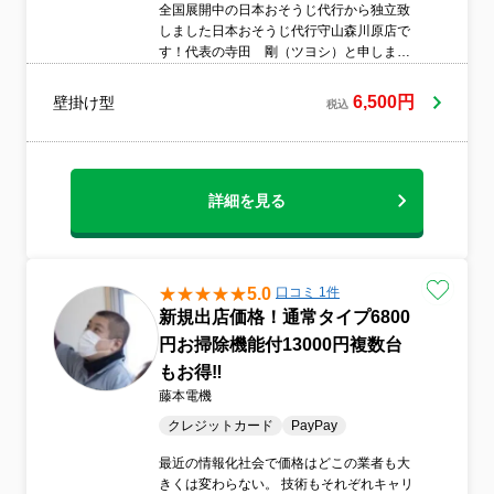
全国展開中の日本おそうじ代行から独立致
しました日本おそうじ代行守山森川原店で
す！代表の寺田 剛（ツヨシ）と申しま
す。私はもともとマッサージの仕事を行っ
ていたこともあり、「癒し系タイプ」と言
6,500円
壁掛け型
税込
われ、その為、人に安心感を与えるのか、
悩み相談されることもしばしば。頭はツル
ツルのスキンヘッドなのは、過去世でお坊
さんだったからとのこと。「教祖様」とあ
だ名をつけられたこともあったほどです。
詳細を見る
人から相談を受けることが多いのも納得出
来ました。趣味はマラソン、読書、岩盤
浴、ヒーリング、海外旅行。天気の良い日
は琵琶湖畔を走るのがお気に入りです。ハ
5.0
口コミ 1件
ワイが大好きで、ホノルルマラソンも3度完
新規出店価格！通常タイプ6800
走し、年齢の割には元気で健康です。野
円お掃除機能付13000円複数台
球、サッカー観戦も好きで、高校野球を観
て感動で泣いてしまうくらい涙腺が弱いス
もお得‼️
ポーツ好きな癒し系おやじです。そんな寺
藤本電機
田が滋賀の地元密着サービスを心がけてお
クレジットカード
PayPay
伺いいたします。全国展開の加盟店だから
こその身に着けたノウハウ、技術力で丁寧
最近の情報化社会で価格はどこの業者も大
な作業を心掛けています。お客様に「頼ん
きくは変わらない。 技術もそれぞれキャリ
でよかった！」と思っていただけるよう頑