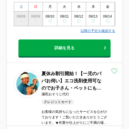
土
日
月
火
水
木
金
土
08/08
08/09
08/10
08/11
08/12
08/13
08/14
08/15
-
-
〇
〇
〇
〇
〇
〇
以降の予定を確認する
詳細を見る
夏休み割引開始！【一児のパ
パお伺い】エコ洗剤使用可な
のでお子さん・ペットにも安
瀬田おそうじ代行
心
クレジットカード
お客様の気持ちになったサービスを心がけ
ております！ご覧いただきありがとうござ
います。★作業や仕上がりにご不満の場合
は、無料で追加対応いたします。★営業時