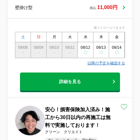
間外・対応地域外でもご要望お聞きしま
11,000円
壁掛け型
税込
す！★プロの技術で、必ずご満足いただけ
るように、精一杯心を込めて作業いたしま
す。
横スクロールできます
土
日
月
火
水
木
金
土
08/08
08/09
08/10
08/11
08/12
08/13
08/14
08/15
-
-
-
-
〇
〇
〇
〇
以降の予定を確認する
詳細を見る
安心！損害保険加入済み！施
工から30日以内の再施工は無
料で実施しております！
クリーン クリエイト