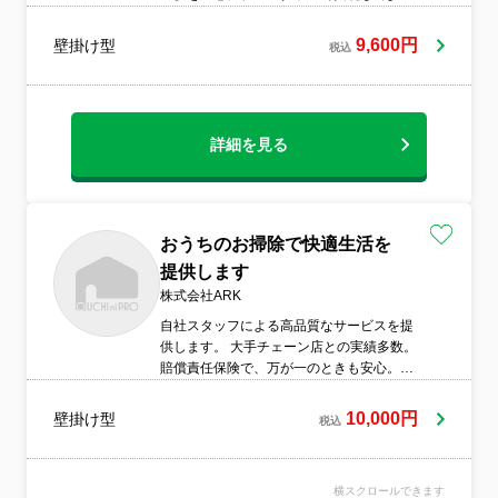
ます。
9,600円
壁掛け型
税込
詳細を見る
おうちのお掃除で快適生活を
提供します
株式会社ARK
自社スタッフによる高品質なサービスを提
供します。 大手チェーン店との実績多数。
賠償責任保険で、万が一のときも安心。当
社のモットーは「汚れに妥協しない丁寧な
仕事」をすることです。お掃除のプロとし
10,000円
壁掛け型
税込
て皆様の環境えお快適にし、ゆとりある時
間をご提供いたします。清掃箇所の規模に
関わらず、どんなことでもお気軽にご相談
横スクロールできます
下さい。