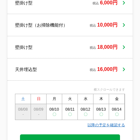
やさしい洗剤を使用しています。小さなお
6,000円
壁掛け型
税込
子様がおられたり、ペットを飼われている
ご家庭もご安心してお任せください。ご質
問等ございましたらお気軽にお問い合わせ
ください熟練のスタッフがお伺い♪しっかり
10,000円
壁掛け型（お掃除機能付）
税込
した研修を経た方のみがお伺いしておりま
す。
18,000円
壁掛け型
税込
16,000円
天井埋込型
税込
横スクロールできます
土
日
月
火
水
木
金
土
08/08
08/09
08/10
08/11
08/12
08/13
08/14
08/15
-
-
〇
〇
〇
〇
〇
〇
以降の予定を確認する