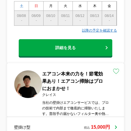
土
日
月
火
水
木
金
土
08/08
08/09
08/10
08/11
08/12
08/13
08/14
08/15
-
-
-
-
-
-
-
〇
以降の予定を確認する
詳細を見る
エアコン本来の力を！節電効
果あり！エアコン掃除はプロ
におまかせ！
クレイス
当社の壁掛けエアコンサービスでは、プロ
の技術で内部まで徹底的に掃除いたしま
す。普段手の届かないフィルター奥や熱交
換器のホコリ・カビを取り除くことで、室
内の空気をクリーンに保てます。お子様や
15,000円
壁掛け型
税込
ご年配の方にも安心で、アレルギーや花粉