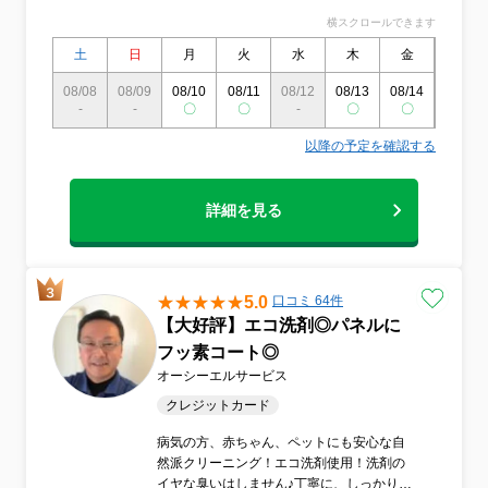
環境へ配慮した洗剤を使用いたします。毎
横スクロールできます
日過ごす大切な空間だからこそ、洗浄力と
やさしさの両立を意識し、心からの信頼を
土
日
月
火
水
木
金
土
持ってご依頼いただける作業をご提供いた
08/08
08/09
08/10
08/11
08/12
08/13
08/14
08/15
します。▼明朗会計で安心！汚れに応じた
-
-
〇
〇
-
〇
〇
〇
追加料金は設定しておらず、見積り時から
変わらない料金にて対応いたします。▼外
以降の予定を確認する
注作業なし！作業はすべて自社スタッフに
よる対応で、外部の業者へ作業の委託はし
ておりません。提供する技術やサービスの
詳細を見る
品質を一定に保ちつつ、最後まで責任を持
って作業を完遂します。▼もしもに備えた
安心の保証！作業においては丁寧な配慮を
徹底した上で作業を進行していますが、も
し作業中の故障や破損といったトラブルが
5.0
口コミ 64件
発生するケースに対応できるように、損害
【大好評】エコ洗剤◎パネルに
保険に加入済です。お客様に安心感を持っ
フッ素コート◎
てご依頼いただけるように、安全性の高い
オーシーエルサービス
サービスを提供させていただきます。何か
ご不明な点がございましたら、お気軽にご
クレジットカード
連絡をお待ちしております。★水回り等、
病気の方、赤ちゃん、ペットにも安心な自
ハウスクリーニング全般承ります。お気軽
然派クリーニング！エコ洗剤使用！洗剤の
にお問い合わせ下さい。★エアコンの取り
イヤな臭いはしません♪丁寧に、しっかり洗
外しもご相談下さい♪