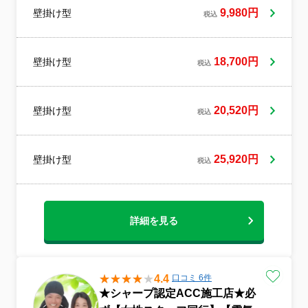
します。45日間に及ぶ厳しい研修をクリア
9,980円
壁掛け型
税込
して、滋賀県1号店として出店させて頂きま
した！「どんな人が来るんだろう？」家の
中に知らない人を入れるのは、少なからず
不安がありますよね。その不安、心配ご無
18,700円
壁掛け型
税込
用です！私達は長年連れ添った仲のいい？
夫婦でお伺いするので、ご安心ください
(笑)”お客様を笑顔に”をモットーに夫婦二人
20,520円
壁掛け型
三脚で頑張ります！！
税込
25,920円
壁掛け型
税込
詳細を見る
4.4
口コミ 6件
★シャープ認定ACC施工店★必