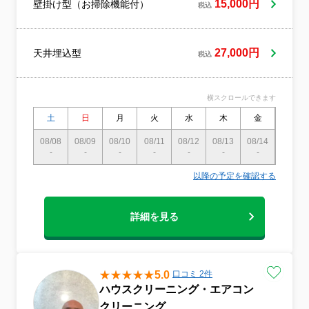
15,000円
壁掛け型（お掃除機能付）
税込
27,000円
天井埋込型
税込
横スクロールできます
土
日
月
火
水
木
金
土
08/08
08/09
08/10
08/11
08/12
08/13
08/14
08/15
-
-
-
-
-
-
-
〇
以降の予定を確認する
詳細を見る
5.0
口コミ 2件
ハウスクリーニング・エアコン
クリーニング