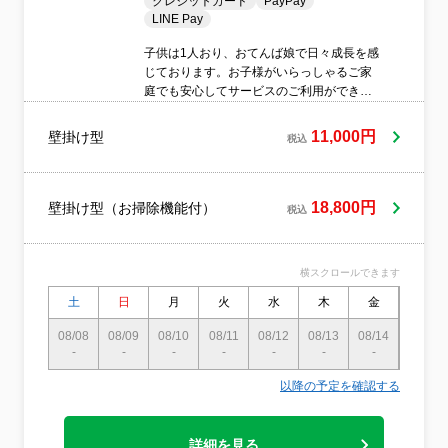
クレジットカード
PayPay
LINE Pay
子供は1人おり、おてんば娘で日々成長を感
じております。お子様がいらっしゃるご家
庭でも安心してサービスのご利用ができる
よう努めております。滋賀県FC売上No.1の
会社に努めていました。お掃除の事なら何
11,000円
壁掛け型
税込
でもご相談ください。
18,800円
壁掛け型（お掃除機能付）
税込
横スクロールできます
土
日
月
火
水
木
金
土
08/08
08/09
08/10
08/11
08/12
08/13
08/14
08/15
-
-
-
-
-
-
-
〇
以降の予定を確認する
詳細を見る