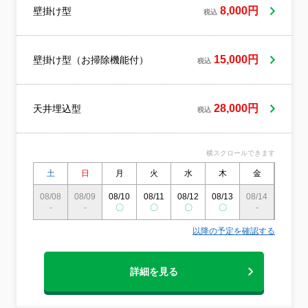
だくなど、エアコンを知り尽くしたプロが
8,000円
壁掛け型
税込
お伺いいたします。
15,000円
壁掛け型（お掃除機能付）
税込
28,000円
天井埋込型
税込
横スクロールできます
土
日
月
火
水
木
金
土
08/08
08/09
08/10
08/11
08/12
08/13
08/14
08/15
-
-
〇
〇
〇
〇
-
〇
以降の予定を確認する
詳細を見る