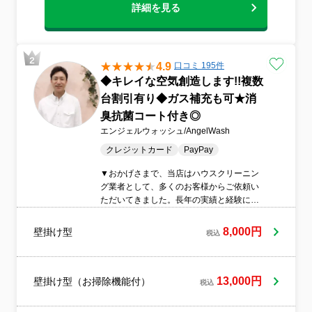
詳細を見る
4.9
口コミ 195件
◆キレイな空気創造します!!複数
台割引有り◆ガス補充も可★消
臭抗菌コート付き◎
エンジェルウォッシュ/AngelWash
クレジットカード
PayPay
▼おかげさまで、当店はハウスクリーニン
グ業者として、多くのお客様からご依頼い
ただいてきました。長年の実績と経験には
自信がございます。お掃除のお困りごとは
プロにお任せください。▼お掃除のプロの
8,000円
壁掛け型
税込
自覚を持ち、丁寧かつ安全なクリーニング
を徹底しています。作業のクオリティは当
然ながら、接客対応も誠実に行い、初利用
のお客様にも安心感を抱いていただけるサ
13,000円
壁掛け型（お掃除機能付）
税込
ービスを志しております。▼信頼の実績と
技術!当店のクリーニング作業では、人体や