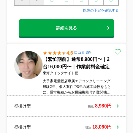
-
-
〇
〇
〇
〇
〇
〇
以降の予定を確認する
詳細を見る
4.6
口コミ 3件
【繁忙期前】通常8,980円〜｜2
台16,000円〜｜作業前料金確定
東海クイックナイト便
大手家電量販店専属エアコンクリーニング
経験2年、個人案件で3年の施工経験をもと
に、通常機種からお掃除機能付き難関機種
まで丁寧に対応いたします。事前見積で分
かりやすくご案内し、安心してご依頼いた
8,980円
壁掛け型
税込
だけるよう努めております。
18,060円
壁掛け型
税込