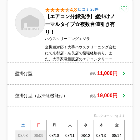
4.8
口コミ 28件
【エアコン分解洗浄】壁掛けノ
ーマルタイプ☆複数台値引き有
り！
ハウスクリーニングエソラ
全機種対応！大手ハウスクリーニング会社
にて京都店・奈良店で役職経験有り。ま
た、大手家電量販店のエアコンクリーニン
グ下請け経験も有り。親切丁寧をモットー
に細かい箇所までお掃除させていただきま
11,000円
壁掛け型
税込
すので安心してお任せください！
19,000円
壁掛け型（お掃除機能付）
税込
横スクロールできます
土
日
月
火
水
木
金
土
08/08
08/09
08/10
08/11
08/12
08/13
08/14
08/15