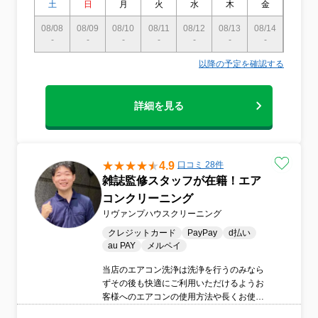
土
日
月
火
水
木
金
土
08/08
08/09
08/10
08/11
08/12
08/13
08/14
08/15
-
-
-
-
-
-
-
-
以降の予定を確認する
詳細を見る
4.9
口コミ 28件
雑誌監修スタッフが在籍！エア
コンクリーニング
リヴァンプハウスクリーニング
クレジットカード
PayPay
d払い
au PAY
メルペイ
当店のエアコン洗浄は洗浄を行うのみなら
ずその後も快適にご利用いただけるようお
客様へのエアコンの使用方法や長くお使い
いただけるようにアドバイスをさせていた