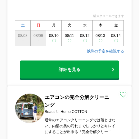
対策にも効果的です。また、内部の汚れを
取り除くことで冷暖房効率が改善し、光熱
横スクロールできます
費の節約にもつながります。作業は経験豊
富なスタッフが丁寧に行うため、機械を傷
土
日
月
火
水
木
金
土
める心配もありません。面倒な掃除の手間
を省き、エアコン本来の性能を取り戻すこ
08/08
08/09
08/10
08/11
08/12
08/13
08/14
08/15
-
-
とができます。さらにオプションで防カビ
〇
〇
〇
〇
〇
〇
コートも可能で、清潔な空気を長く保てま
以降の予定を確認する
す。定期的なメンテナンスでエアコンの寿
命も延ばせるので、快適で健康的な生活を
サポートします。安心・便利・効果的なサ
詳細を見る
ービスをぜひお試しください。
エアコンの完全分解クリーニ
ング
Beautiful Home COTTON
通常のエアコンクリーニングでは落とせな
い、内部の奥の汚れまでしっかりとキレイ
にすることが出来る「完全分解クリーニン
グ」です。