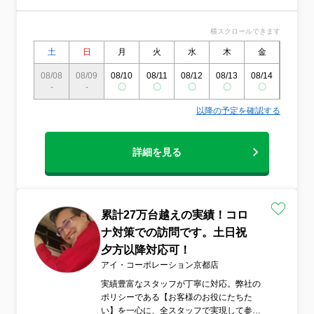
横スクロールできます
土
日
月
火
水
木
金
土
08/08
08/09
08/10
08/11
08/12
08/13
08/14
08/15
-
-
〇
〇
〇
〇
〇
〇
以降の予定を確認する
詳細を見る
累計27万台越えの実績！コロ
ナ対策での訪問です。土日祝
夕方以降対応可！
アイ・コーポレーション京都店
実績豊富なスタッフが丁寧に対応。弊社の
ポリシーである【お客様のお役にたちた
い】を一心に、全スタッフで実現して参り