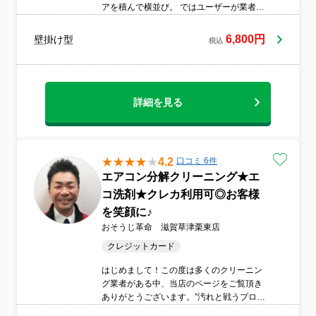
アを積んで横並び。 ではユーザーが業者選
張ります！エアコンクリーニングをはじめ
びする基準、お店で物買う基準、外食で飲
浴室、キッチン、レンジフード、洗面所、
食店を選ぶ基準は 何でしょうか？ 1杯1000
6,800円
壁掛け型
トイレ等の水回りも行ってございますので
税込
円のラーメン屋、1杯800円のラーメン屋、
ぜひお掃除のことなら当店にお任せくださ
カット5000円の美容室、カット4000円の美
い！
容室 それなりの年月やっておられるお店は
大きな違いはないでしょう。 ではこれから
の時代はやっぱり『人』でしょう。 〇〇さ
詳細を見る
んに髪の毛を切ってもらおう。〇〇君のラ
ーメン食べに行こう。 当店では価格や施工
技術はもちろんですが『藤本電機』に頼も
う！！！ そういって頂ける接客、技術、価
4.2
口コミ 6件
格を目指します！！ 繁忙期は待ってでも
エアコン分解クリーニング★エ
『藤本電機』に夏、年末はさけて『藤本電
コ洗剤★クレカ利用可◎お客様
機』にとクリーニングしたいイコールで 指
名していただけるよう致します。 頑固おや
を笑顔に♪
じのラーメン屋、不愛想な職人のような時
おそうじ革命 滋賀草津栗東店
代は終わりです。 エアコンが綺麗になって
クレジットカード
満足、価格に満足、接客に満足 三つの満足
を頂ける店舗運営をしております。
はじめまして！この度は多くのクリーニン
グ業者がある中、当店のページをご覧頂き
ありがとうございます。”汚れと戦うプロ集
団”おそうじ革命滋賀草津栗東店の森本と申