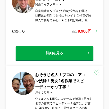
関西ライフクリーン
◎実績豊富なプロが快適な空気をお届け！
◎複数台割引でお得にキレイ！ ◎損害保険
加入で任せて安心！★ご予約は迅速、且つ
丁寧にご対応させて頂きます。★作業前の
現状確認、丁寧な説明、追加料金一切なし
9,900円
壁掛け型
税込
の明瞭会計で御座います。★クリーニング
をするメリットや使い方など、詳しく説明
致します。★8年以上経過したエアコンにつ
いては保証致しかねますのでご了承下さい
詳細を見る
おそうじ名人！プロのエアコ
ン洗浄！男女2名作業でスピ
ーディーかつ丁寧！
おそうじ名人
ウィルスを135℃のスチームで滅菌！男女2
名での作業でスピーディー！通常は、実質
40分程度で1台完了。男性スタッフが本体