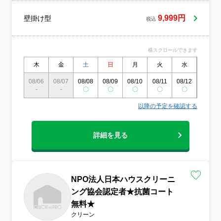
9,999円
壁掛け型
税込
横スクロールできます
木
金
土
日
月
火
水
木
08/06
08/07
08/08
08/09
08/10
08/11
08/12
08/13
-
-
〇
〇
〇
〇
〇
〇
以降の予定を確認する
詳細を見る
NPO法人日本ハウスクリーニ
ング協会認定者★抗菌コート
無料★
クリーン