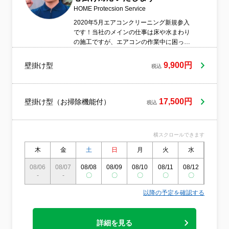
HOME Protecsion Service
2020年5月エアコンクリーニング新規参入
です！当社のメインの仕事は床や水まわり
の施工ですが、エアコンの作業中に困った
ことがあれば、どうぞ遠慮なくご質問くだ
さい。 また、「この人に頼みたい！」と思
9,900円
壁掛け型
税込
っていただけるよう、丁寧な施工と細やか
な配慮を心がけ、精一杯対応いたします。
17,500円
壁掛け型（お掃除機能付）
税込
横スクロールできます
木
金
土
日
月
火
水
木
08/06
08/07
08/08
08/09
08/10
08/11
08/12
08/13
-
-
〇
〇
〇
〇
〇
〇
以降の予定を確認する
詳細を見る