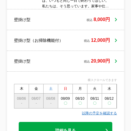
ば、いつもと同じ一日で終わってほしい。
私たちは、そう思っています。家事や仕
事、育児の合間に、知らない人が家に来
る。それだけで、少し気を使うものですよ
8,000円
壁掛け型
税込
ね。だからDAIZENでは、作業そのものより
も、「どうすれば負担にならないか」を先
に考えています。どこまで準備すればいい
のか。どこは気にしなくていいのか。当日
12,000円
壁掛け型（お掃除機能付）
税込
になって迷わなくていいよう、段取りを整
えてからお伺いします。作業中も、お部屋
を広く使ったり、説明に時間を取ったりは
20,900円
壁掛け型
しません。終わったあと、すぐいつもの生
税込
活に戻れることを大切にしています。「き
れいになった」よりも、「頼んでよかった
な」と、あとから思えること。その感覚を
横スクロールできます
大事にしながら、一件一件向き合っていま
木
金
土
日
月
火
水
木
す。今日の予定が、少しでもラクになるよ
うに。そんな気持ちでお伺いします。
08/06
08/07
08/08
08/09
08/10
08/11
08/12
08/13
-
-
-
〇
〇
〇
〇
〇
以降の予定を確認する
詳細を見る