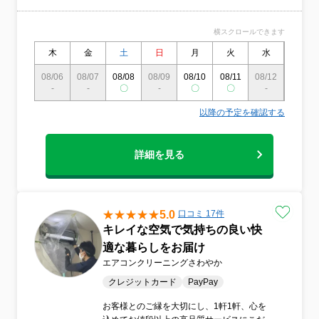
横スクロールできます
木
金
土
日
月
火
水
木
08/06
08/07
08/08
08/09
08/10
08/11
08/12
08/13
-
-
〇
-
〇
〇
-
〇
以降の予定を確認する
詳細を見る
5.0
口コミ 17件
キレイな空気で気持ちの良い快
適な暮らしをお届け
エアコンクリーニングさわやか
クレジットカード
PayPay
お客様とのご縁を大切にし、1軒1軒、心を