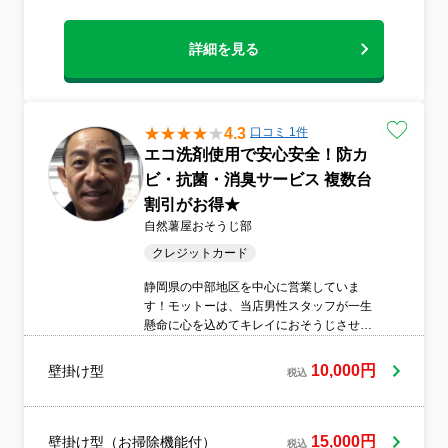
詳細を見る
4.3
口コミ 1件
エコ洗剤使用で安心安全！防カ
ビ・抗菌・消臭サービス 複数台
割引がお得★
自然薯屋おそうじ部
クレジットカード
静岡県の中部地区を中心に営業していま
す！モットーは、当店男性スタッフが一生
懸命に心を込めてキレイにおそうじさせて
いただくことです！★複数台割引が更にお
得です?2台の場合1台9,000円3台以上の場
10,000円
壁掛け型
税込
合1台8,000円★安全な資材でエアコンを洗
浄・除菌・抗菌・防カビ・消臭致します♪★
室外機を分解せずに3,000円とお安く洗浄！
熱効率や運転効率が改善して節電にもお役
15,000円
壁掛け型（お掃除機能付）
税込