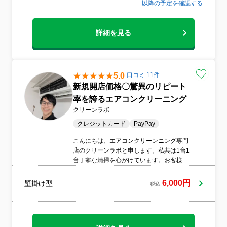
以降の予定を確認する
詳細を見る
5.0
口コミ 11件
新規開店価格〇驚異のリピート
率を誇るエアコンクリーニング
クリーンラボ
クレジットカード
PayPay
こんにちは、エアコンクリーンニング専門
店のクリーンラボと申します。私共は1台1
台丁寧な清掃を心がけています。お客様が
知りたい事や気になっている事に全力で答
えられるように日々情報をアップデートし
6,000円
壁掛け型
税込
ています。徹底した技術研修を受けたプロ
スタッフのみ在籍し作業中の丁寧な説明や
対応も重視していて、初めて利用する方で
も安心していただけます。使用する洗剤