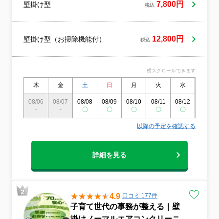
して”の気持ちを価格に反映！ ◆物価高の
7,800円
壁掛け型
税込
今、家計応援も気持ちを込めた特別企画‼
◆予約枠には限りがあり埋まり次第終了
◆丁寧さと思いやりを大切にするスタッフ
が訪問し、作業後は長持ちのコツもご案
12,800円
壁掛け型（お掃除機能付）
税込
内 ◆◆ 後悔はさせません、一度お試しく
ださい！！！ ～～【以下必ずご一読くだ
さい】
横スクロールできます
木
金
土
日
月
火
水
木
08/06
08/07
08/08
08/09
08/10
08/11
08/12
08/13
-
-
〇
〇
〇
〇
〇
〇
以降の予定を確認する
詳細を見る
4.9
口コミ 177件
子育て世代の事務が整える｜壁
掛けノーマルエアコンクリーニ