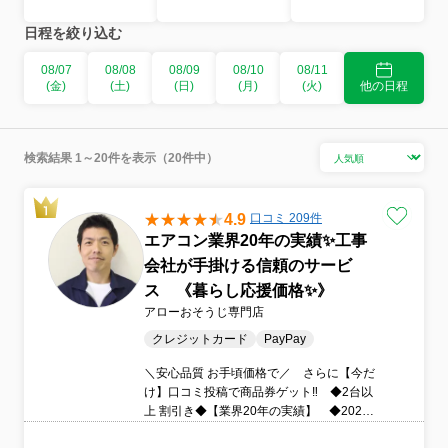
日程を絞り込む
08/07
08/08
08/09
08/10
08/11
(金)
(土)
(日)
(月)
(火)
他の日程
検索結果 1～20件を表示（20件中）
4.9
口コミ 209件
エアコン業界20年の実績✨工事
会社が手掛ける信頼のサービ
ス 《暮らし応援価格✨》
アローおそうじ専門店
クレジットカード
PayPay
＼安心品質 お手頃価格で／ さらに【今だ
け】口コミ投稿で商品券ゲット‼ ◆2台以
上 割引き◆【業界20年の実績】 ◆2025
年8月 おうちにプロ初出店のため“はじめま