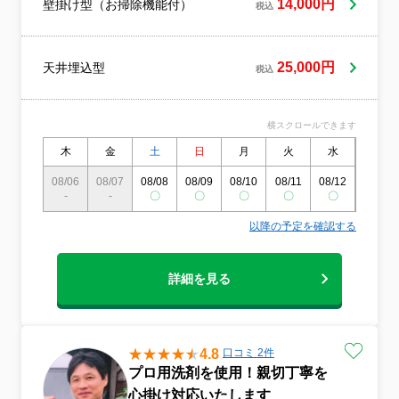
14,000円
壁掛け型（お掃除機能付）
税込
25,000円
天井埋込型
税込
横スクロールできます
木
金
土
日
月
火
水
木
08/06
08/07
08/08
08/09
08/10
08/11
08/12
08/13
-
-
〇
〇
〇
〇
〇
〇
以降の予定を確認する
詳細を見る
4.8
口コミ 2件
プロ用洗剤を使用！親切丁寧を
心掛け対応いたします