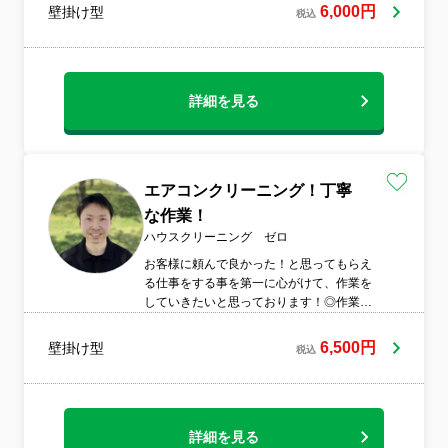
の喜びです。3歳と4歳の男の子を育てる父
6,000円
壁掛け型
税込
親として、家族の健康と安心に妥協は一切
ありません。あなたも、この「お値段以上
の感動サービス」をぜひ一度ご体験くださ
い！きっと心から「ありがとう！」と言っ
ていただけると確信しています今すぐお気
詳細を見る
軽にご相談ください！
エアコンクリーニング！丁寧
な作業！
ハウスクリーニング ゼロ
お客様に頼んで良かった！と思ってもらえ
る仕事をする事を第一に心がけて、作業を
していきたいと思っております！◎作業前
に事前説明いたします◎丁寧な作業を心が
ています◎非喫煙者が作業します◎スリッ
6,500円
壁掛け型
税込
パ持参◎作業後に仕上がりの確認いたしま
す◎損害保険加入済ですので、何かあった
時も安心できます
詳細を見る