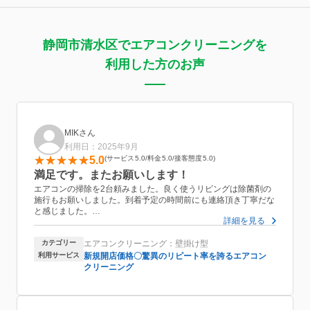
静岡市清水区でエアコンクリーニングを
利用した方のお声
MIKさん
利用日：2025年9月
5.0
サービス
5.0
料金
5.0
接客態度
5.0
満足です。またお願いします！
エアコンの掃除を2台頼みました。良く使うリビングは除菌剤の
施行もお願いしました。到着予定の時間前にも連絡頂き丁寧だな
と感じました。
詳細を見る
綺麗なスリッパを持参し、絨毯をスリッパで踏まないよう毎回気
をつけて脱いでいる様子をみてこの人なら大丈夫と思いお任せで
カテゴリー
エアコンクリーニング：壁掛け型
きました。エアコンの黒カビは新品同様ピカピカになり、掃除で
出てきた水は思った以上に真っ黒で子供がびっくり思わず写真を
利用サービス
新規開店価格〇驚異のリピート率を誇るエアコン
とってしまいました。お風呂の換気扇フィルターの掃除とトイレ
クリーニング
掃除もして下さいました。とても安心できる施行で友人に紹介し
ました。
また頼みたいです！