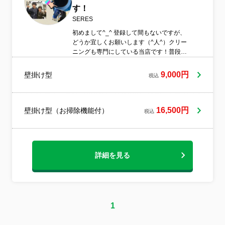
す！
SERES
初めまして^_^ 登録して間もないですが、
どうか宜しくお願いします（^人^）クリー
ニングも専門にしている当店です！普段は
電気工事や、エアコン取り付けを行なって
おりますが、年間600件を超えるクリーニ
9,000円
壁掛け型
税込
ング技術者！特殊な洗浄機械や、洗浄スプ
レー等を使い、様々な汚れを分解洗浄致し
ます！わからない事は、お気軽にお問い合
わせいただければ幸いです。皆様のエアコ
16,500円
壁掛け型（お掃除機能付）
税込
ンを少しでも綺麗にと、お役に立てれば嬉
しいです♪宜しくお願いしますm(_ _)m
詳細を見る
1