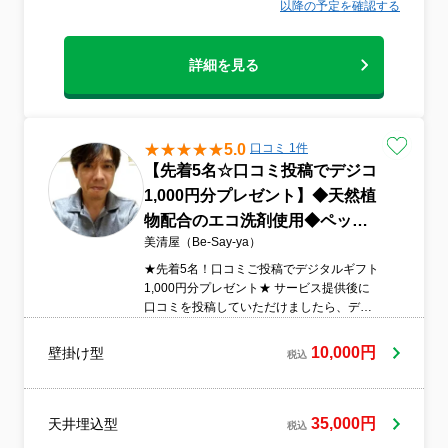
以降の予定を確認する
詳細を見る
5.0
口コミ 1件
【先着5名☆口コミ投稿でデジコ
1,000円分プレゼント】◆天然植
物配合のエコ洗剤使用◆ペット
美清屋（Be-Say-ya）
や赤ちゃんにも優しく安心
★先着5名！口コミご投稿でデジタルギフト
1,000円分プレゼント★ サービス提供後に
口コミを投稿していただけましたら、デジ
タルギフト（デジコ）1,000円分を先着5名
様にプレゼントいたします☆（Amazon・
10,000円
壁掛け型
税込
Apple・Google Play・QUOカードPay・
PeXなどで使用できます！）
35,000円
天井埋込型
税込