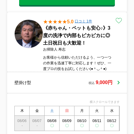
5.0
口コミ 1件
《赤ちゃん・ペットも安心♪》3
度の洗浄で内部もピカピカに◎
土日祝日も大歓迎！
お掃除人 寿志
お客様から信頼いただけるよう、一つ一つ
の作業を迅速丁寧に対応します！ぜひ、一
度プロの技をお試しください(●＾◡＾●)
9,000円
壁掛け型
税込
横スクロールできます
木
金
土
日
月
火
水
木
08/06
08/07
08/08
08/09
08/10
08/11
08/12
08/13
-
-
〇
〇
〇
〇
〇
〇