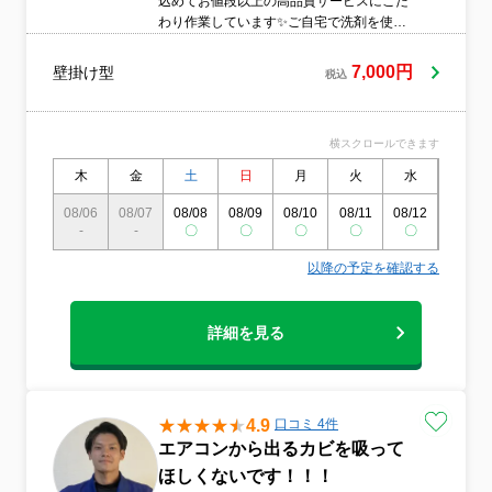
込めてお値段以上の高品質サービスにこだ
わり作業しています✨ご自宅で洗剤を使う
わけですから、小さなお子様やペットのい
るご家庭もご安心してお任せいただけるよ
7,000円
壁掛け型
税込
う、身体と環境にやさしいエコ洗剤を使用
しています❣️自社の技術研修を受けたスタッ
フが養生から分解、洗浄、仕上げ、アフタ
横スクロールできます
ーフォローまで責任を持って対応いたしま
す。ぜひ当店をお選びいただければ幸いで
木
金
土
日
月
火
水
木
す！
08/06
08/07
08/08
08/09
08/10
08/11
08/12
08/13
-
-
〇
〇
〇
〇
〇
〇
以降の予定を確認する
詳細を見る
4.9
口コミ 4件
エアコンから出るカビを吸って
ほしくないです！！！