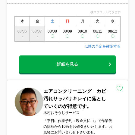
横スクロールできます
木
金
土
日
月
火
水
木
08/06
08/07
08/08
08/09
08/10
08/11
08/12
08/13
-
-
〇
〇
〇
〇
〇
〇
以降の予定を確認する
詳細を見る
エアコンクリーニング カビ
汚れサッパリキレイに落とし
ていくのが得意です。
木村おそうじサービス
「平日に作業予約＋現金支払い」で作業代
の総額から10%をお値引きいたします。お
気軽にお問い合わせ下さいませ。