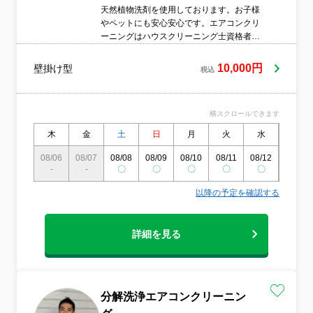
天然植物洗剤を使用しております。お子様
やペットにも安心安心です。エアコンクリ
ーニングはハウスクリーニング士資格者に
おまかせ下さい????お客様に満足してもら
えるように頑張っています。他者ではアル
10,000円
壁掛け型
税込
カリ強の洗剤を使っている所もありますが
当社では必ず天然植物洗剤のご使用をお約
束致します。
横スクロールできます
木
金
土
日
月
火
水
木
08/06
08/07
08/08
08/09
08/10
08/11
08/12
08/13
-
-
〇
〇
〇
〇
〇
〇
以降の予定を確認する
詳細を見る
分解洗浄エアコンクリーニン