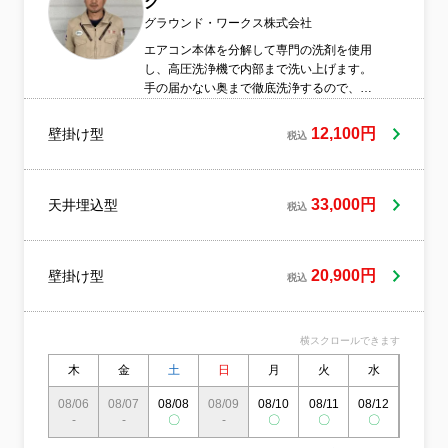
グ
グラウンド・ワークス株式会社
エアコン本体を分解して専門の洗剤を使用
し、高圧洗浄機で内部まで洗い上げます。
手の届かない奥まで徹底洗浄するので、ニ
オイの元となるカビや汚れが残りやすい部
分までキレイにします。洗浄後は、効きが
12,100円
壁掛け型
税込
良くなったり、省エネ・節電の効果も期待
できます。
33,000円
天井埋込型
税込
20,900円
壁掛け型
税込
横スクロールできます
木
金
土
日
月
火
水
木
08/06
08/07
08/08
08/09
08/10
08/11
08/12
08/13
-
-
〇
-
〇
〇
〇
〇