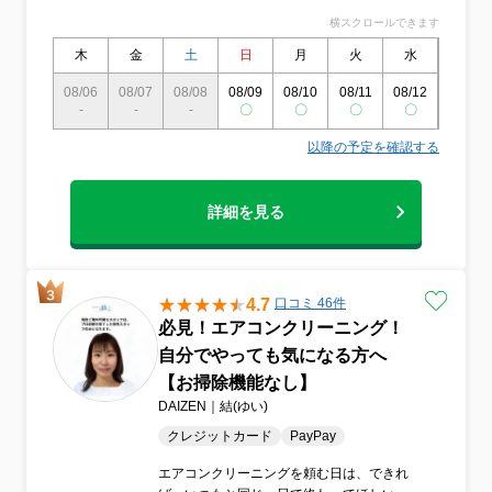
うに。そんな気持ちでお伺いします。
横スクロールできます
木
金
土
日
月
火
水
木
08/06
08/07
08/08
08/09
08/10
08/11
08/12
08/13
-
-
-
〇
〇
〇
〇
〇
以降の予定を確認する
詳細を見る
4.7
口コミ 46件
必見！エアコンクリーニング！
自分でやっても気になる方へ
【お掃除機能なし】
DAIZEN｜結(ゆい)
クレジットカード
PayPay
エアコンクリーニングを頼む日は、できれ