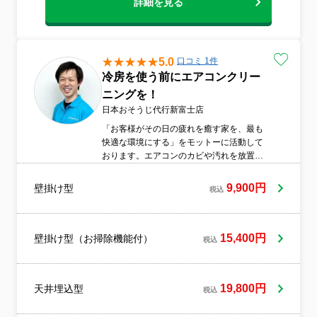
は、環境に優しい成分で作られています。
詳細を見る
環境と健康に配慮したクリーニングを心が
けています。基本のエアコン清掃に加え、
是非やっていただきたい抗菌コーティン
グ、室外機の洗浄、ドレンホース清掃など
5.0
口コミ 1件
のオプションも選択可能です。特にカビが
冷房を使う前にエアコンクリー
気になる季節には抗菌コーティングが人気
ニングを！
です。高いコストパフォーマンスを意識し
ていて高品質なサービスを手頃な価格で提
日本おそうじ代行新富士店
供しています。万が一クリーニング後に不
「お客様がその日の疲れを癒す家を、最も
具合が発生した場合でも、迅速に対応でき
快適な環境にする」をモットーに活動して
る保証制度が整っています。リピーター様
おります。エアコンのカビや汚れを放置し
が多く安心して利用していただけます。お
ておくとノドの不調やアレルギーを引き起
借りした箇所や使用させていただいた箇所
こす可能性があります。少しでも気になっ
9,900円
壁掛け型
は「来た時より美しく」をモットーにエア
税込
たらエアコンクリーニングをおススメしま
コンクリーニングをしています。事前に型
す。
番や設置高さ、設置場所、エアコン真下の
状況、駐車場の有無など、さまざまな情報
15,400円
壁掛け型（お掃除機能付）
税込
をお伺いしております。これは、当日スム
ーズかつ最善の作業を行うために、事前に
準備を整えておきたいと考えているためで
す。まずは体験、ご相談ください！！
19,800円
天井埋込型
税込