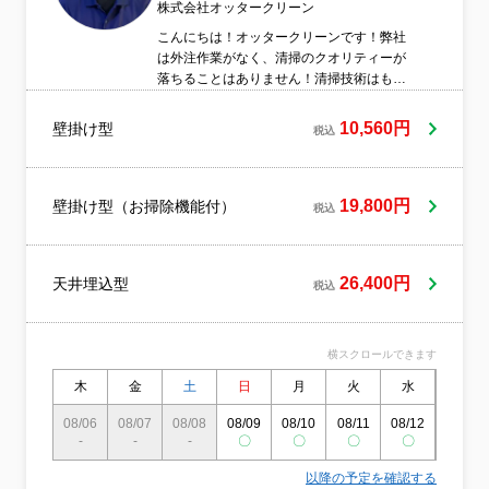
株式会社オッタークリーン
こんにちは！オッタークリーンです！弊社
は外注作業がなく、清掃のクオリティーが
落ちることはありません！清掃技術はもち
ろん、接客や身だしなみの面でも高評価を
いただいております！万が一、清掃後に臭
10,560円
壁掛け型
税込
いがするなどありましたら無料で再対応致
します！よろしくお願いします！
19,800円
壁掛け型（お掃除機能付）
税込
26,400円
天井埋込型
税込
横スクロールできます
木
金
土
日
月
火
水
木
08/06
08/07
08/08
08/09
08/10
08/11
08/12
08/13
-
-
-
〇
〇
〇
〇
〇
以降の予定を確認する