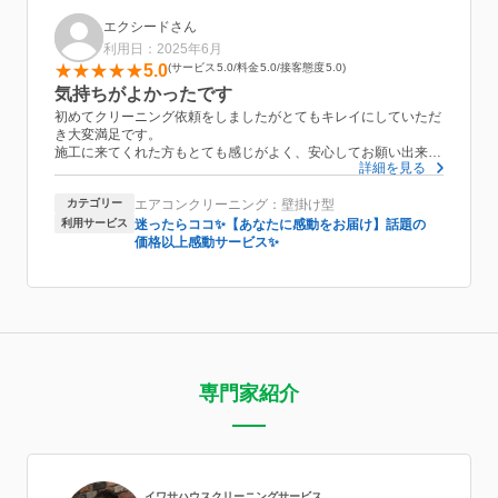
エクシードさん
利用日：2025年6月
5.0
サービス
5.0
料金
5.0
接客態度
5.0
気持ちがよかったです
初めてクリーニング依頼をしましたがとてもキレイにしていただ
き大変満足です。
施工に来てくれた方もとても感じがよく、安心してお願い出来ま
詳細を見る
した。
またお風呂場で部品の洗浄やトイレに汚水を流す際にも少しキレ
カテゴリー
エアコンクリーニング：壁掛け型
イにしておきましたとおっしゃっていただき、とても嬉しかった
です。
利用サービス
迷ったらココ✨【あなたに感動をお届け】話題の
クリーニングを依頼するときはまたおうちにプロを利用したいと
価格以上感動サービス✨
思います。
専門家紹介
イワサハウスクリーニングサービス