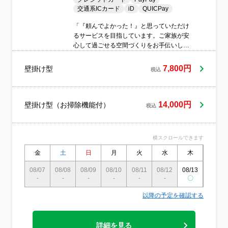
交通系ICカード
iD
QUICPay
「『頼んでよかった！』と思っていただけ
るサービスを目指しています。ご家族が安
心して過ごせる空間づくりをお手伝いしま
す。
7,800円
壁掛け型
税込
14,000円
壁掛け型（お掃除機能付）
税込
横スクロールできます
金
土
日
月
火
水
木
金
08/07
08/08
08/09
08/10
08/11
08/12
08/13
08/14
-
-
-
-
-
-
〇
-
以降の予定を確認する
詳細を見る