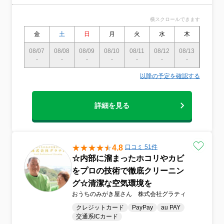
横スクロールできます
金
土
日
月
火
水
木
金
08/07
08/08
08/09
08/10
08/11
08/12
08/13
08/14
-
-
-
-
-
-
-
-
以降の予定を確認する
詳細を見る
4.8
口コミ 51件
☆内部に溜まったホコリやカビ
をプロの技術で徹底クリーニン
グ☆清潔な空気環境を
おうちのみがき屋さん 株式会社グラティ
クレジットカード
PayPay
au PAY
交通系ICカード