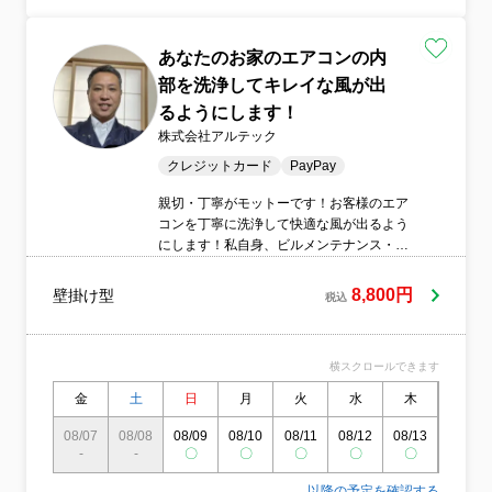
あなたのお家のエアコンの内
部を洗浄してキレイな風が出
るようにします！
株式会社アルテック
クレジットカード
PayPay
親切・丁寧がモットーです！お客様のエア
コンを丁寧に洗浄して快適な風が出るよう
にします！私自身、ビルメンテナンス・ハ
ウスクリーニング業界で働いて25年！経験
値が違います！
8,800円
壁掛け型
税込
横スクロールできます
金
土
日
月
火
水
木
金
08/07
08/08
08/09
08/10
08/11
08/12
08/13
08/14
-
-
〇
〇
〇
〇
〇
〇
以降の予定を確認する