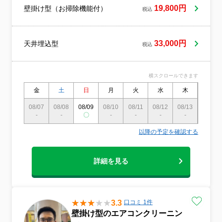
を実施し、最新機種にも対応できるよう体
19,800円
壁掛け型（お掃除機能付）
税込
制を整えています。●各種マスメディアでも
取り上げられ、多くのお客様からご好評の
声をいただいております。
33,000円
天井埋込型
税込
横スクロールできます
金
土
日
月
火
水
木
金
08/07
08/08
08/09
08/10
08/11
08/12
08/13
08/14
-
-
〇
-
-
-
-
-
以降の予定を確認する
詳細を見る
3.3
口コミ 1件
壁掛け型のエアコンクリーニン