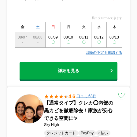
横スクロールできます
金
土
日
月
火
水
木
金
08/07
08/08
08/09
08/10
08/11
08/12
08/13
08/14
-
-
〇
〇
〇
〇
〇
〇
以降の予定を確認する
詳細を見る
4.6
口コミ 68件
【通常タイプ】クレカ⭕️内部の
黒カビを徹底除去！家族が安心
できる空間に✨️
Sky High
クレジットカード
PayPay
d払い