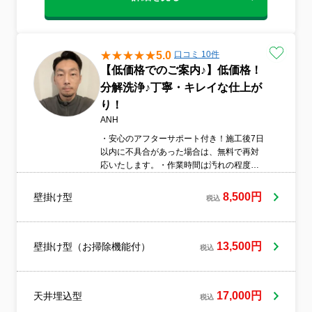
5.0
口コミ 10件
【低価格でのご案内♪】低価格！
分解洗浄♪丁寧・キレイな仕上が
り！
ANH
・安心のアフターサポート付き！施工後7日
以内に不具合があった場合は、無料で再対
応いたします。・作業時間は汚れの程度や
設置状況により異なりますが、 ノーマル
エアコン：1台 約1.5時間～ お掃除機能付
8,500円
壁掛け型
税込
きエアコン：1台 約2.5時間～・複数台の同
時対応も可能です。・エアコンの取り付け
も承りますので、お気軽にご相談くださ
い。・お支払いはカード決済もご利用いた
13,500円
壁掛け型（お掃除機能付）
税込
だけます。
17,000円
天井埋込型
税込