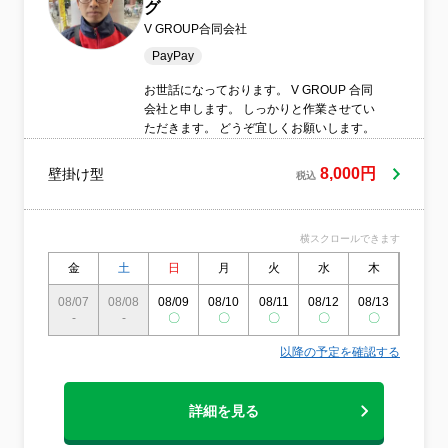
グ
V GROUP合同会社
PayPay
お世話になっております。 V GROUP 合同
会社と申します。 しっかりと作業させてい
ただきます。 どうぞ宜しくお願いします。
8,000円
壁掛け型
税込
横スクロールできます
金
土
日
月
火
水
木
金
08/07
08/08
08/09
08/10
08/11
08/12
08/13
08/14
-
-
〇
〇
〇
〇
〇
〇
以降の予定を確認する
詳細を見る