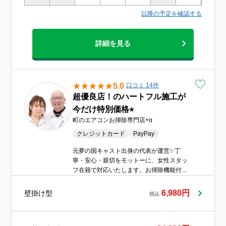
へ」をモットーに、お客様に寄り添った柔
以降の予定を確認する
軟な対応とサービス精神を大切にしていま
す。■丁寧な作業をお約束します。■専門店
ならではの高品質なクリーニングをご提供
詳細を見る
いたします。仕上がりの違いをぜひご体感
ください。■お掃除に関するお悩みやご相談
もお気軽にお問い合わせいただけます。■他
社で落としきれなかった汚れにも対応し、
改善できた事例が多数ございます。■お客様
5.0
口コミ 14件
のご希望にできる限りお応えできるよう、
超優良店！のハートフル施工が
柔軟な対応を心がけています。
今だけ特別価格⭐︎
町のエアコンお掃除専門店+α
クレジットカード
PayPay
元夢の国キャスト出身の代表が運営✨丁
寧・安心・親切をモットーに、女性スタッ
フ在籍で対応いたします。お掃除機能付き
もOK！エコ洗剤使用で赤ちゃんやペットが
いるご家庭でも安心。ビフォーアフター画
6,980円
壁掛け型
税込
像のご確認も可能で、目に見えるキレイを
お届けします！