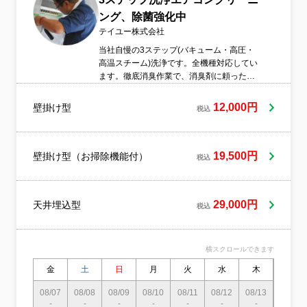
心ください。ご自宅に駐車スペースがある
ング、除菌強化中
場合は、そちらを利用させていただけると
テイユー株式会社
助かります。★万が一のトラブルに備え、
三井住友海上の賠償責任保険にも加入済み
当社自慢の3ステップ(バキューム・高圧・
ですのでご安心ください。
高温スチーム)洗浄です。全機種対応してい
ます。徹底消臭作業で、消臭剤に頼った作
業ではありません。臭いは元から絶たない
とすぐに復活します。その後、必要に応
12,000円
壁掛け型
税込
じ、防臭という観点から除菌剤の噴霧もし
ます。ドレンパン清掃も含み、徹底的なカ
ビ除去作業も行います。エバポレーター(熱
交換器)の清掃は、アルカリ洗剤で、汚れを
19,500円
壁掛け型（お掃除機能付）
税込
しっかり落とした後、酸性リンス等を使用
しながら、しっかりと中性に戻します。こ
この過程が不十分ですと、エバポレーター
29,000円
天井埋込型
(熱交換器)が痛みます。また、中性洗剤を使
税込
用しての清掃を承ることも出来ますが、ア
ルカリ性洗剤と比較すると、洗浄力は落ち
ます。
横スクロールできます
金
土
日
月
火
水
木
金
08/07
08/08
08/09
08/10
08/11
08/12
08/13
08/14
-
-
-
-
-
-
-
-