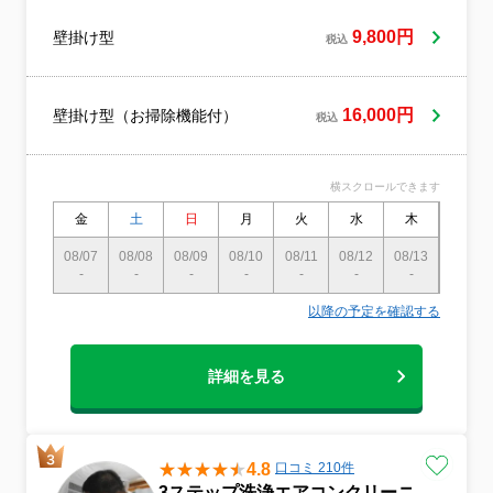
様からは、「丁寧で安心して任せられる」
「養生がしっかりしている」といった声を
9,800円
壁掛け型
税込
多数いただいております。作業後は、防カ
ビコートを惜しみなく施し、洗浄水には消
臭・除菌効果のある安全な薬剤を使用して
いるため、嫌な臭いがなくなると好評で
16,000円
壁掛け型（お掃除機能付）
税込
す。清掃の仕上がりだけでなく、スタッフ
の接遇やマナーにも特に力を入れており、
誠実さと安心感を大切に作業にあたってい
横スクロールできます
ます。作業スタッフは、大手ハウスクリー
ニング会社や大手マンション管理会社での
金
土
日
月
火
水
木
金
実務経験が豊富で、安心してお任せいただ
08/07
08/08
08/09
08/10
08/11
08/12
08/13
08/14
けます。高品質なクリーニングを手頃な価
-
-
-
-
-
-
-
-
格で提供することを常に心がけています。
代表者は在宅介護業界に15年おりました。
以降の予定を確認する
お客様のご自宅に面識のない作業スタッフ
が上がること、家の中で作業を行うことが
どれほど不安で抵抗があるかを、私たちは
詳細を見る
十分に理解しております。そのため、身だ
しなみや言葉遣い、動作に至るまで、常に
丁寧さを心がけ、安心して任せていただけ
るよう努めています。★汚れ具合による追
加料金は一切ございません。★作業に伴う
4.8
口コミ 210件
駐車料金も当社で負担いたしますのでご安
3ステップ洗浄エアコンクリーニ