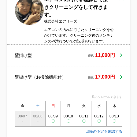
きクリーニングをして行きま
す。
株式会社エアリーズ
エアコンの汚れに応じたクリーニングを心
がけています。クリーニング後のメンテナ
ンスや汚れついての説明も行います。
11,000円
壁掛け型
税込
17,000円
壁掛け型（お掃除機能付）
税込
横スクロールできます
金
土
日
月
火
水
木
金
08/07
08/08
08/09
08/10
08/11
08/12
08/13
08/14
-
-
〇
〇
〇
〇
〇
〇
以降の予定を確認する