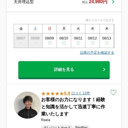
24,980円
天井埋込型
税込
横スクロールできます
金
土
日
月
火
水
木
金
08/07
08/08
08/09
08/10
08/11
08/12
08/13
08/14
-
-
〇
〇
〇
〇
〇
〇
以降の予定を確認する
詳細を見る
5.0
口コミ 13件
お客様のお力になります！経験
と知識を活かして迅速丁寧に作
業いたします
Raxia
クレジットカード
PayPay