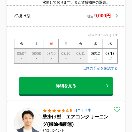
稼働しております。また賃貸物件の退去後
のエアコン清掃も承ります。できる限りヒ
アリングをしてお客様の不安や、疑問点を
9,000円
壁掛け型
税込
解消します。
横スクロールできます
金
土
日
月
火
水
木
金
08/07
08/08
08/09
08/10
08/11
08/12
08/13
08/14
-
-
-
-
-
〇
〇
〇
以降の予定を確認する
詳細を見る
4.9
口コミ 3件
壁掛け型 エアコンクリーニン
グ(掃除機能無)
ゼロ ポイント