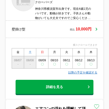
クローバーズ
神奈川県横須賀市出身です。現在4歳1児の
パパです。動物が好きです。子供さんや動
物がいても大丈夫ですのでご安心くださ
い。エアコン専用の洗剤と高圧洗浄機で洗
浄させて頂いております。
10,000円
壁掛け型
税込
横スクロールできます
金
土
日
月
火
水
木
金
08/07
08/08
08/09
08/10
08/11
08/12
08/13
08/14
-
-
〇
〇
〇
〇
〇
〇
以降の予定を確認する
詳細を見る
エアコンの汚れを理解して頂