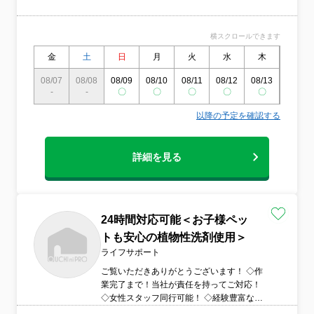
が負担！業界歴12年、作業実績3,000件以
上のプロが、エアコンクリーニング・洗濯
機クリーニング・風呂釜洗浄を専門に対
横スクロールできます
応。年中無休・即日対応可能で、東京・神
奈川・千葉・埼玉・山梨まで幅広く出張い
金
土
日
月
火
水
木
金
たします。「ツキを呼ぶ掃除」でおうちを
08/07
08/08
08/09
08/10
08/11
08/12
08/13
08/14
ホテルのような快適空間に！感謝を込めた
-
-
〇
〇
〇
〇
〇
〇
丁寧な作業で、あなたの暮らしをもっと心
地よく。お見積もり・ご相談はお気軽にど
以降の予定を確認する
うぞ！
詳細を見る
24時間対応可能＜お子様ペッ
トも安心の植物性洗剤使用＞
ライフサポート
ご覧いただきありがとうございます！ ◇作
業完了まで！当社が責任を持ってご対応！
◇女性スタッフ同行可能！ ◇経験豊富なス
タッフがお伺いします！ ◇作業後はお客様