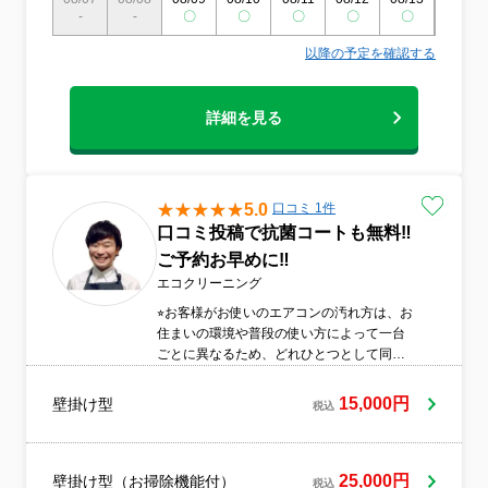
-
-
〇
〇
〇
〇
〇
〇
以降の予定を確認する
詳細を見る
5.0
口コミ 1件
口コミ投稿で抗菌コートも無料‼︎
ご予約お早めに‼︎
エコクリーニング
⭐︎お客様がお使いのエアコンの汚れ方は、お
住まいの環境や普段の使い方によって一台
ごとに異なるため、どれひとつとして同じ
状態のものはございません。当日は、お客
様のエアコンの個性に合わせた正しいご使
15,000円
壁掛け型
税込
用方法や、カビを防ぐ効果的なアドバイス
などをしっかりとお話しさせていただきま
す!!⭐︎
25,000円
壁掛け型（お掃除機能付）
税込