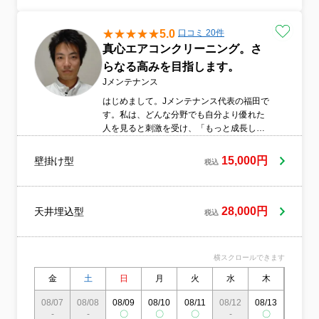
5.0
口コミ 20件
真心エアコンクリーニング。さ
らなる高みを目指します。
Jメンテナンス
はじめまして。Jメンテナンス代表の福田で
す。私は、どんな分野でも自分より優れた
人を見ると刺激を受け、「もっと成長した
い」「負けたくない」という気持ちになり
ます。その向上心を大切にしながら、クリ
15,000円
壁掛け型
税込
ーニング技術やサービスの質をさらに高め
ていきたいと考えています。また、「今こ
の瞬間を大切にすること」を日頃から意識
しています。仕事でもプライベートでも、
28,000円
天井埋込型
税込
一つひとつに真剣に向き合い、後悔のない
毎日を積み重ねていけるよう努めていま
す。これからは特に専門性を高めることに
横スクロールできます
注力して行きたいと思っています。さまざ
まなことに積極的に挑戦しながら、自分自
金
土
日
月
火
水
木
金
身の強みをさらに磨き、社会に役立てる存
08/07
08/08
08/09
08/10
08/11
08/12
08/13
08/14
在でありたいと考えています。また、当社
-
-
〇
〇
〇
-
〇
〇
では「サービス対象外をできる限り対象内