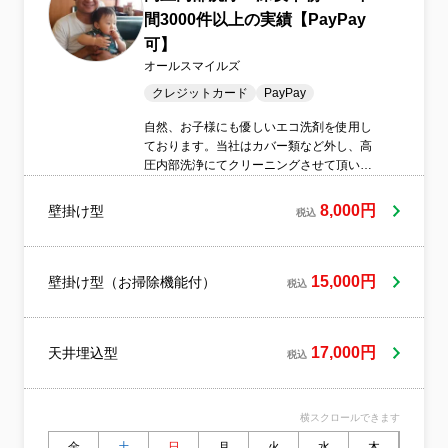
間3000件以上の実績【PayPay
可】
オールスマイルズ
クレジットカード
PayPay
自然、お子様にも優しいエコ洗剤を使用し
ております。当社はカバー類など外し、高
圧内部洗浄にてクリーニングさせて頂いて
おります。オールシーズンエアコンはかか
せません。見えないところにもカビは繁殖
8,000円
壁掛け型
税込
しております。年に一度はエアコンクリー
ニングいたしましょう！一般社団法人エア
コンクリーニング協会加盟店！損害保険加
盟店！
15,000円
壁掛け型（お掃除機能付）
税込
17,000円
天井埋込型
税込
横スクロールできます
金
土
日
月
火
水
木
金