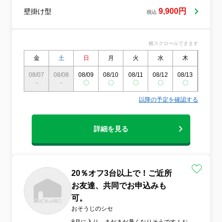
と一緒に仕上がりをチェック！ ◇服装・身
9,900円
壁掛け型
税込
だしなみに気をつけています！ ◇対応地域
外の予約も相談・対応可能！ ◇お客様のお
力になります！ぜひご相談ください。 まず
横スクロールできます
はお気軽にお問い合わせください！ 信用第
一で丁寧かつ迅速な清掃を心がけ、お客様
金
土
日
月
火
水
木
金
のあらゆるご要望にお応えいたします。 お
急ぎの時など、できる限り早く作業をご希
08/07
08/08
08/09
08/10
08/11
08/12
08/13
08/14
-
-
望の場合はご遠慮なくご相談ください。 即
〇
〇
〇
〇
〇
〇
日対応も可能でございます。
以降の予定を確認する
詳細を見る
20％オフ3台以上で！ご近所
お友達、共同でお申込みも
可。
おそうじのシセ