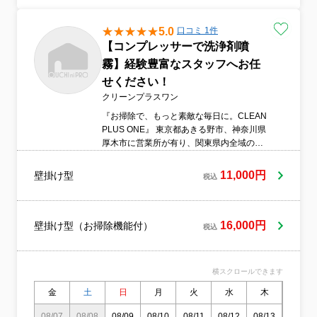
5.0
口コミ 1件
【コンプレッサーで洗浄剤噴
霧】経験豊富なスタッフへお任
せください！
クリーンプラスワン
『お掃除で、もっと素敵な毎日に。CLEAN
PLUS ONE』 東京都あきる野市、神奈川県
厚木市に営業所が有り、関東県内全域の出
張対応をしております。 又、Google等の他
社レビューサイトでも星5の最高評価を多数
11,000円
壁掛け型
税込
獲得。エアコンクリーニングやお掃除は私
たちCLEAN PLUS ONEにお任せくださ
い。
16,000円
壁掛け型（お掃除機能付）
税込
横スクロールできます
金
土
日
月
火
水
木
金
08/07
08/08
08/09
08/10
08/11
08/12
08/13
08/14