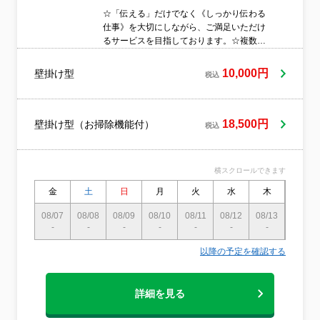
☆「伝える」だけでなく《しっかり伝わる
仕事》を大切にしながら、ご満足いただけ
るサービスを目指しております。☆複数台
でのご依頼については割引対応もございま
すので、詳しくはお気軽にお問い合わせ下
10,000円
壁掛け型
税込
さい。☆もちろ損害保険に加入しておりま
すので、万が一の際にも備えた対応を整え
ております☆基本的に写真掲載の夫婦お伺
いしておりますので、安心してご依頼いた
18,500円
壁掛け型（お掃除機能付）
税込
だけます。
横スクロールできます
金
土
日
月
火
水
木
金
08/07
08/08
08/09
08/10
08/11
08/12
08/13
08/14
-
-
-
-
-
-
-
-
以降の予定を確認する
詳細を見る