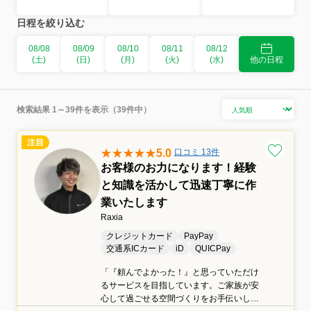
日程を絞り込む
08/08
08/09
08/10
08/11
08/12
(土)
(日)
(月)
(火)
(水)
他の日程
検索結果 1～39件を表示（39件中）
5.0
口コミ 13件
お客様のお力になります！経験
と知識を活かして迅速丁寧に作
業いたします
Raxia
クレジットカード
PayPay
交通系ICカード
iD
QUICPay
「『頼んでよかった！』と思っていただけ
るサービスを目指しています。ご家族が安
心して過ごせる空間づくりをお手伝いしま