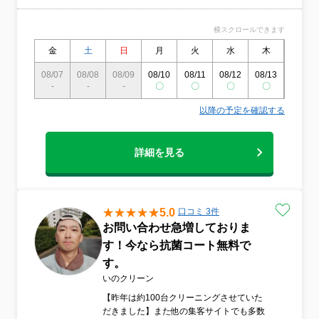
横スクロールできます
金
土
日
月
火
水
木
金
08/07
08/08
08/09
08/10
08/11
08/12
08/13
08/14
-
-
-
〇
〇
〇
〇
〇
以降の予定を確認する
詳細を見る
5.0
口コミ 3件
お問い合わせ急増しておりま
す！今なら抗菌コート無料で
す。
いのクリーン
【昨年は約100台クリーニングさせていた
だきました】また他の集客サイトでも多数