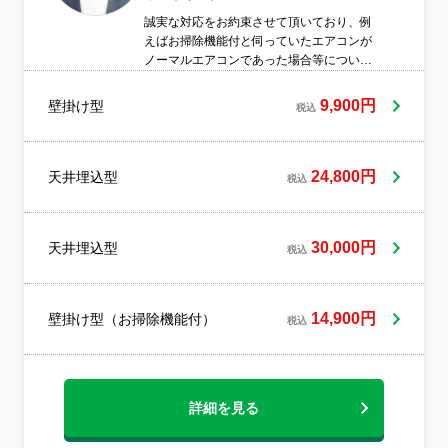
誠実な対応をお約束させて頂いており、例
えばお掃除機能付と伺っていたエアコンが
ノーマルエアコンであった場合等について
は、お客様にご説明のうえ、ノーマルエア
コンの料金にてサービスを実施させて頂き
9,900円
壁掛け型
税込
ます。エアコン洗浄後にはサービスでヒノ
キの爽やかな香りの天然成分の除菌消臭剤
をエアコン内部に塗布させて頂きます。対
象エアコンの周辺は確実に養生を行いお部
24,800円
天井埋込型
税込
屋の汚損とエアコンの破損に注意を払いな
がら作業を実施させて頂きます。万が一の
トラブルに関しても加入済みの賠償保険に
30,000円
天井埋込型
て責任をもって対応いたします。
税込
14,900円
壁掛け型（お掃除機能付）
税込
詳細を見る