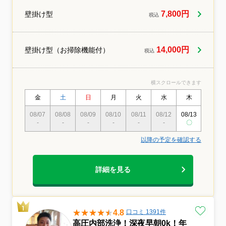
す。
7,800円
壁掛け型
税込
14,000円
壁掛け型（お掃除機能付）
税込
横スクロールできます
金
土
日
月
火
水
木
金
08/07
08/08
08/09
08/10
08/11
08/12
08/13
08/14
-
-
-
-
-
-
〇
-
以降の予定を確認する
詳細を見る
4.8
口コミ 1391件
高圧内部洗浄！深夜早朝0k！年