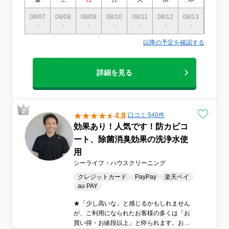
08/07
08/08
08/09
08/10
08/11
08/12
08/13
08/14
-
-
-
-
-
-
-
-
以降の予定を確認する
詳細を見る
4.8
口コミ 540件
効果あり！人気です！防カビコ
ート、除菌消臭効果の洗浄水使
用
シーライフ・ハウスクリーニング
クレジットカード
PayPay
楽天ペイ
au PAY
★「少し高いな」と感じるかもしれません
が、ご利用になられたお客様の多くは「お
買い得・お値段以上」と仰られます。お客