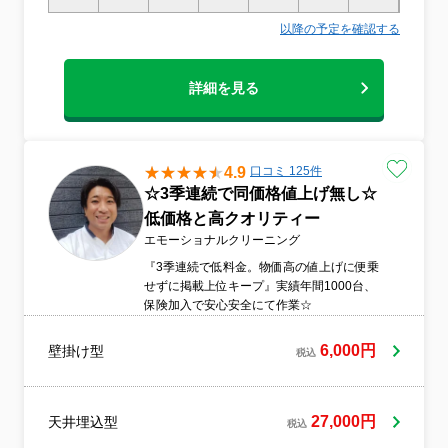
以降の予定を確認する
詳細を見る
4.9
口コミ 125件
☆3季連続で同価格値上げ無し☆
低価格と高クオリティー
エモーショナルクリーニング
『3季連続で低料金。物価高の値上げに便乗
せずに掲載上位キープ』実績年間1000台、
保険加入で安心安全にて作業☆
6,000円
壁掛け型
税込
27,000円
天井埋込型
税込