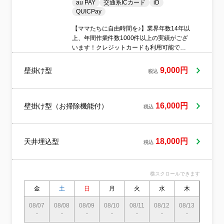
au PAY
交通系ICカード
iD
QUICPay
【ママたちに自由時間を♪】業界年数14年以
上、年間作業件数1000件以上の実績がござ
います！クレジットカードも利用可能で
す！（Visa、JCB、mastercard、
AMERICAN EXPRESS、Diners Club、
9,000円
壁掛け型
税込
DISCOVER）電子マネー（PayPay、d払
い、au PAY、交通系ICカード、iD、
QUICPay）
16,000円
壁掛け型（お掃除機能付）
税込
18,000円
天井埋込型
税込
横スクロールできます
金
土
日
月
火
水
木
金
08/07
08/08
08/09
08/10
08/11
08/12
08/13
08/14
-
-
-
-
-
-
-
-