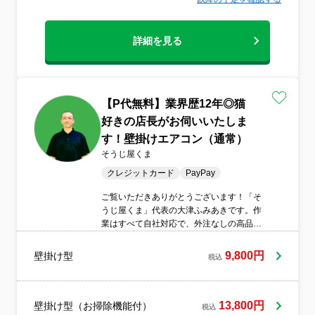
詳細を見る
【P代無料】業界歴12年◎猫
好きの店長がお伺いいたしま
す！壁掛けエアコン（通常）
そうじ屋くま
クレジットカード
PayPay
ご覧いただきありがとうございます！「そ
うじ屋くま」代表の大津ふみあきです。作
業はすべて自社対応で、外注なしの高品質
仕上げ。損害保険加入済みなので万が一の
トラブルにも安心です。大手業者での経験
9,800円
壁掛け型
税込
を活かし、確かな技術で対応いたします。
仕上がりにご満足いただけない場合は、無
料で追加対応いたします。営業時間外や対
応地域外のご相談も可能、駐車場代も当店
13,800円
壁掛け型（お掃除機能付）
税込