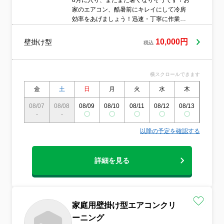
8月に入り、まだまだ暑くなりそうです！お
家のエアコン、酷暑前にキレイにして冷房
効率をあげましょう！迅速・丁寧に作業い
たします。早朝・夜間の作業も承っており
ます。お気軽にご相談下さい。
10,000円
壁掛け型
税込
横スクロールできます
金
土
日
月
火
水
木
金
08/07
08/08
08/09
08/10
08/11
08/12
08/13
08/14
-
-
〇
〇
〇
〇
〇
〇
以降の予定を確認する
詳細を見る
家庭用壁掛け型エアコンクリ
ーニング