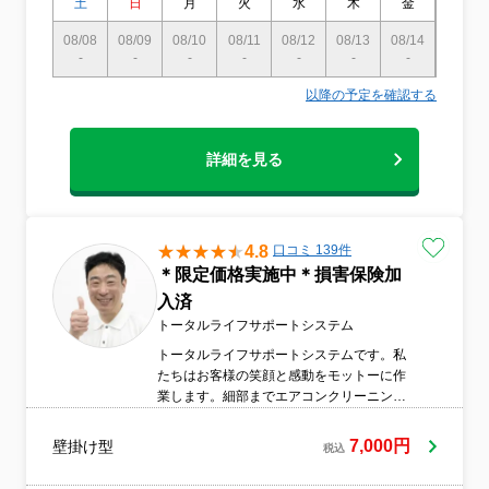
土
日
月
火
水
木
金
土
08/08
08/09
08/10
08/11
08/12
08/13
08/14
08/15
-
-
-
-
-
-
-
-
以降の予定を確認する
詳細を見る
4.8
口コミ 139件
＊限定価格実施中＊損害保険加
入済
トータルライフサポートシステム
トータルライフサポートシステムです。私
たちはお客様の笑顔と感動をモットーに作
業します。細部までエアコンクリーニング
の上嫌な臭いを除去しまして快適にお過ご
し出来る様に努力しますのでよろしくお願
7,000円
壁掛け型
税込
い致します。