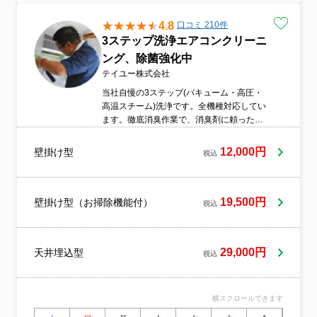
4.8
口コミ 210件
3ステップ洗浄エアコンクリーニ
ング、除菌強化中
テイユー株式会社
当社自慢の3ステップ(バキューム・高圧・
高温スチーム)洗浄です。全機種対応してい
ます。徹底消臭作業で、消臭剤に頼った作
業ではありません。臭いは元から絶たない
とすぐに復活します。その後、必要に応
12,000円
壁掛け型
税込
じ、防臭という観点から除菌剤の噴霧もし
ます。ドレンパン清掃も含み、徹底的なカ
ビ除去作業も行います。エバポレーター(熱
交換器)の清掃は、アルカリ洗剤で、汚れを
19,500円
壁掛け型（お掃除機能付）
税込
しっかり落とした後、酸性リンス等を使用
しながら、しっかりと中性に戻します。こ
この過程が不十分ですと、エバポレーター
29,000円
天井埋込型
(熱交換器)が痛みます。また、中性洗剤を使
税込
用しての清掃を承ることも出来ますが、ア
ルカリ性洗剤と比較すると、洗浄力は落ち
ます。
横スクロールできます