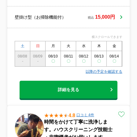
知らずに吸っていたの？』お掃除が終わる
と、99％の方が驚かれます！ご家族の健康
のために、しっかり洗浄いたします！損害
15,000円
壁掛け型（お掃除機能付）
税込
保険も加入していますので安心です。
横スクロールできます
土
日
月
火
水
木
金
土
08/08
08/09
08/10
08/11
08/12
08/13
08/14
08/15
-
-
〇
〇
〇
〇
〇
-
以降の予定を確認する
詳細を見る
4.8
口コミ 4件
時間をかけて丁寧に洗浄しま
す。ハウスクリーニング技能士