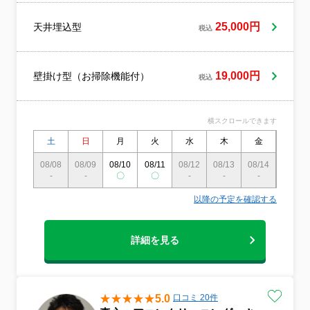
激臭も残留せず、アトピー性皮膚炎や喘息
でお悩みの方、小さなお子様、あるいはペ
25,000円
天井埋込型
税込
ットと暮らすご家庭でも心から安全にご利
用いただけます。 人体や自然に優しく、生
分解性（自然に還る力）にも極めて優れ
19,000円
壁掛け型（お掃除機能付）
た、徹底的なこだわりに基づき厳選した製
税込
品だけを使っているため、原則として作業
時に防護ゴーグルやマスク、ゴム手袋など
を着用する必要がありません。シックハウ
横スクロールできます
ス症候群やホルムアルデヒド対策も万全に
土
日
月
火
水
木
金
土
考慮し、合成界面活性剤をはじめとする石
油系化学原料を一切使わず「松の樹液と
08/08
08/09
08/10
08/11
08/12
08/13
08/14
08/15
水」だけで作られた無添加洗剤や、大豆を
-
-
〇
〇
-
-
-
-
ベースに米・麦といった穀物エキスを主成
分とした極めて安全性の高い抗菌消臭剤、
以降の予定を確認する
無公害石けんなどを導入しています。 確か
な実績を積み重ねてきたKsホームケアが、
絶対の自信を持ってお届けする自然派洗剤
詳細を見る
のナチュラル＆セーフティハウスクリーニ
ングを、ぜひ一度ご体感ください。私ども
はお客様に心からお喜びいただけるよう、
技術の研鑽はもちろん、マナーやサービス
5.0
口コミ 20件
のクオリティ向上に日々誠実に取り組んで