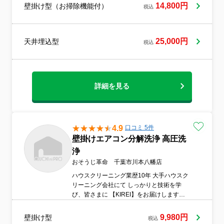
幅広く承っております。年末のご自宅まる
14,800円
壁掛け型（お掃除機能付）
税込
ごと大掃除をはじめ、住まいの汚れに関す
るお悩みは、ぜひ当店へお気軽にご相談く
ださい！
25,000円
天井埋込型
税込
詳細を見る
4.9
口コミ 5件
壁掛けエアコン分解洗浄 高圧洗
浄
おそうじ革命 千葉市川本八幡店
ハウスクリーニング業歴10年 大手ハウスク
リーニング会社にて しっかりと技術を学
び、皆さまに 【KIREI】をお届けします。
お気軽にお問い合わせください！ ご連絡お
待ちしております。 おそうじ革命 千葉市川
9,980円
壁掛け型
税込
本八幡店