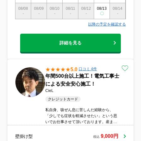
08/08
08/09
08/10
08/11
08/12
08/13
08/14
08/15
-
-
-
-
-
〇
-
-
以降の予定を確認する
詳細を見る
5.0
口コミ 4件
年間500台以上施工！電気工事士
による安全安心施工！
CieL
クレジットカード
私自身、咳ぜん息に苦しんだ経験から、
「少しでも症状を軽減させたい」という思
いでお仕事させて頂いております。産まれ
たての赤ちゃん、小さなお子様がいらっし
ゃるご家族から、たくさんのご依頼をいた
9,000円
壁掛け型
税込
だきます。『こんなに 汚い空気を 毎日