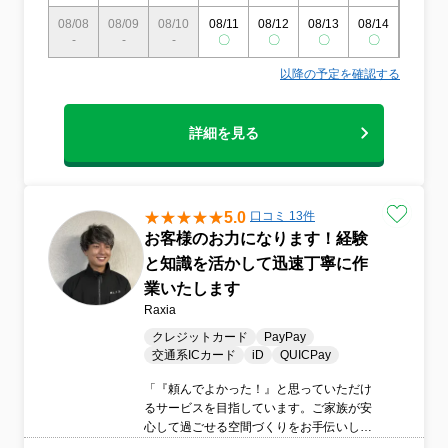
08/08
08/09
08/10
08/11
08/12
08/13
08/14
08/15
-
-
-
〇
〇
〇
〇
〇
以降の予定を確認する
詳細を見る
5.0
口コミ 13件
お客様のお力になります！経験
と知識を活かして迅速丁寧に作
業いたします
Raxia
クレジットカード
PayPay
交通系ICカード
iD
QUICPay
「『頼んでよかった！』と思っていただけ
るサービスを目指しています。ご家族が安
心して過ごせる空間づくりをお手伝いしま
す。