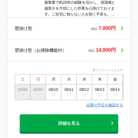
接客業で約20年の経験を活かし、清潔感と
誠実さを大切にした作業を心掛けておりま
す。ご自宅に知らない人を招く不安も、私
たちの対応で安心していただけるよう努め
ます。作業は笑顔で丁寧かつスピーディー
7,000円
壁掛け型
税込
に行い、繁忙期には月に150〜200件の実績
があります。また、お得なオプションコー
スを3種類ご用意しており、エアコンクリー
ニングと一緒にご利用いただくことをおす
14,000円
壁掛け型（お掃除機能付）
税込
すめしています。カビやホコリをしっかり
除去し、健康で笑顔あふれる毎日をお届け
できるよう全力で作業いたします。数ある
横スクロールできます
ハウスクリーニング会社の中から、ぜひお
掃除マンにお任せください。
土
日
月
火
水
木
金
土
08/08
08/09
08/10
08/11
08/12
08/13
08/14
08/15
-
-
〇
〇
〇
〇
〇
〇
以降の予定を確認する
詳細を見る