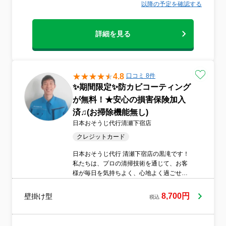
以降の予定を確認する
詳細を見る
4.8
口コミ 8件
✨期間限定✨防カビコーティング
が無料！★安心の損害保険加入
済♫(お掃除機能無し)
日本おそうじ代行清瀬下宿店
クレジットカード
日本おそうじ代行 清瀬下宿店の黒滝です！
私たちは、プロの清掃技術を通じて、お客
様が毎日を気持ちよく、心地よく過ごせる
住環境づくりをお手伝いすることを目指し
ております。 エアコンだけでなく、換気扇
8,700円
壁掛け型
税込
の頑固な油汚れ、キッチン、トイレ、浴
室、洗面所といった各種水回りのお掃除か
ら、お引越し前後の空室クリーニングまで