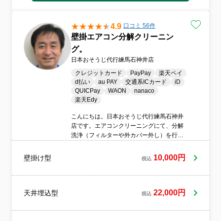
4.9
口コミ 56件
壁掛エアコン分解クリーニン
グ。
日本おそうじ代行練馬石神井店
クレジットカード
PayPay
楽天ペイ
d払い
au PAY
交通系ICカード
iD
QUICPay
WAON
nanaco
楽天Edy
こんにちは。日本おそうじ代行練馬石神井
店です。エアコンクリーニングにて、分解
洗浄（フィルターや外カバー外し）を行い
ます。日常のフィルター清掃では不可能な
内部の熱交換器やドレンパンのホコリやカ
10,000円
壁掛け型
税込
ビを取り除くための作業です。シーズン前
には多くの方からお申し込みが入りますの
で、お早めにお申し付けください。
22,000円
天井埋込型
税込