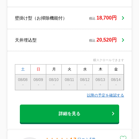
18,700円
壁掛け型（お掃除機能付）
税込
20,520円
天井埋込型
税込
横スクロールできます
土
日
月
火
水
木
金
土
08/08
08/09
08/10
08/11
08/12
08/13
08/14
08/15
-
-
-
-
-
-
-
-
以降の予定を確認する
詳細を見る