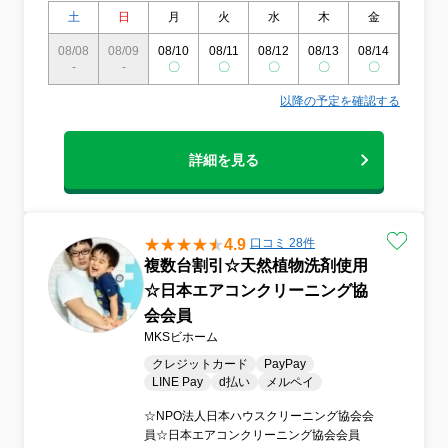
応可能！・ 事前説明なしで、当日の追加料
土
日
月
火
水
木
金
土
金はありません！・無償アフター保証付
08/08
08/09
08/10
08/11
08/12
08/13
08/14
08/15
き！・ 損害保険加入済み・清潔な身だしな
-
-
〇
〇
〇
〇
〇
〇
み・スリッパ持参・ 複数台割引あり・天然
エコ洗剤OK
以降の予定を確認する
詳細を見る
4.9
口コミ 28件
複数台割引☆天然植物洗剤使用
☆日本エアコンクリーニング協
会会員
MKSビホーム
クレジットカード
PayPay
LINE Pay
d払い
メルペイ
☆NPO法人日本ハウスクリーニング協会会
員☆日本エアコンクリーニング協会会員