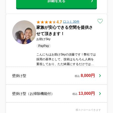
詳細を見る
4.7
口コミ 30件
家族が安心できる空間を提供さ
せて頂きます！
お助けSky
PayPay
こんにちはお助けSkyの須藤です！弊社では
採用の基準として、技術はもちろん人柄を
重視しており、ただ綺麗にするだけではな
く【誠実・親切・丁寧】な対応が大好評で
す。お客様を喜ばせることが好きな私たち
8,000円
壁掛け型
税込
は、お客様のご安心いただけるサービスで
多くの方にお喜びいただいています。・感
謝できない内容”なら全額返金！・ 大手ハウ
スクリーニング専門店出身者在籍！・ 業界
13,000円
壁掛け型（お掃除機能付）
税込
歴10年以上のベテランスタッフ在籍！・ 汚
れによる追加料金なし！・ 汚れが出なくな
るまで徹底洗浄！・ 当日翌日、対応可
横スクロールできます
能！・ ご予約いただければ24時間365日対