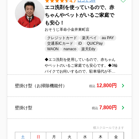
4.7
口コミ 5件
エコ洗剤を使っているので、赤
ちゃんやペットがいるご家庭で
も安心！
おそうじ革命小金井東町店
クレジットカード
楽天ペイ
au PAY
交通系ICカード
iD
QUICPay
WAON
nanaco
楽天Edy
◆エコ洗剤を使用しているので、赤ちゃん
やペットのいるご家庭でも安心です。◆3輪
バイクでお伺いするので、駐車場代が不要
です。◆クレッジットカードや電子マネー
に対応しています。◆損害保険に加入して
12,800円
壁掛け型（お掃除機能付）
税込
います。
7,800円
壁掛け型
税込
横スクロールできます
土
日
月
火
水
木
金
土