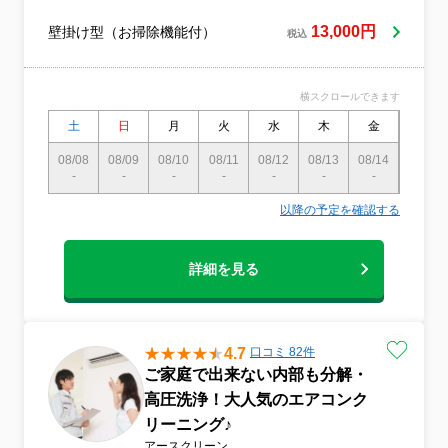
13,000円
壁掛け型（お掃除機能付）
税込
横スクロールできます
土
日
月
火
水
木
金
土
08/08
08/09
08/10
08/11
08/12
08/13
08/14
08/15
-
-
-
-
-
-
-
-
以降の予定を確認する
詳細を見る
4.7
口コミ 82件
ご家庭で出来ない内部も分解・
高圧洗浄！大人気のエアコンク
リーニング♪
アースクリーン