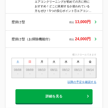
エアコンクリーニングが初めての方に特に
おすすめ！どこに依頼するか迷われている
方もぜひ！5つの安心ポイント①エアコンク
リーニング協会加盟で信頼性◎②お掃除機
能付き含め全機種対応③全作業工程はすべ
13,000円
壁掛け型
税込
て見学可能で安心④損害保険加入済みで万
が一にも対応⑤夫婦訪問＆女性スタッフ対
応で安心⑥天然由来100％洗剤を使用（お
子様・ペットにも配慮）
24,000円
壁掛け型（お掃除機能付）
税込
横スクロールできます
土
日
月
火
水
木
金
土
08/08
08/09
08/10
08/11
08/12
08/13
08/14
08/15
-
-
-
-
-
-
-
-
以降の予定を確認する
詳細を見る