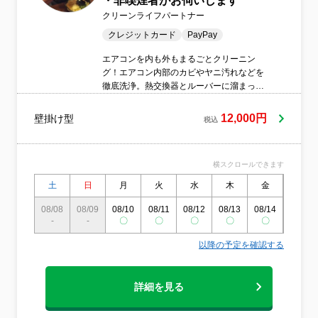
・非喫煙者がお伺いします
クリーンライフパートナー
クレジットカード
PayPay
エアコンを内も外もまるごとクリーニン
グ！エアコン内部のカビやヤニ汚れなどを
徹底洗浄。熱交換器とルーバーに溜まって
いる汚れを落とせば熱交換効率も良くなり
電気代の節約にもつながります。綺麗な空
12,000円
壁掛け型
税込
気で健康&快適な生活を送って下さい。
横スクロールできます
土
日
月
火
水
木
金
土
08/08
08/09
08/10
08/11
08/12
08/13
08/14
08/15
-
-
〇
〇
〇
〇
〇
〇
以降の予定を確認する
詳細を見る