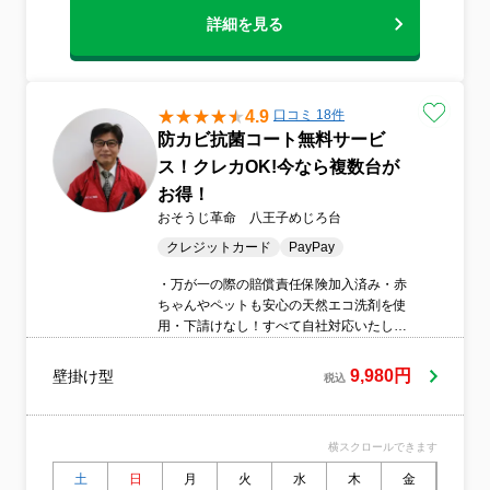
ならではの高品質なクリーニングをご提供
詳細を見る
いたします。仕上がりの違いをぜひご体感
ください。■お掃除に関するお悩みやご相談
もお気軽にお問い合わせいただけます。■他
社で落としきれなかった汚れにも対応し、
改善できた事例が多数ございます。■お客様
4.9
口コミ 18件
のご希望にできる限りお応えできるよう、
防カビ抗菌コート無料サービ
柔軟な対応を心がけています。
ス！クレカOK!今なら複数台が
お得！
おそうじ革命 八王子めじろ台
クレジットカード
PayPay
・万が一の際の賠償責任保険加入済み・赤
ちゃんやペットも安心の天然エコ洗剤を使
用・下請けなし！すべて自社対応いたしま
す。・抗菌コート付き（5/31ご予約までの
方限定）・駐車代は全額弊社負担します。
9,980円
壁掛け型
税込
壁掛け一般1台…9,980円 2台…17,540
円 3台…25,100円 4台…32,660円※予約
画面では複数台割引が反映されないため、
横スクロールできます
予約後にお見積り金額をご連絡いたしま
す。
土
日
月
火
水
木
金
土