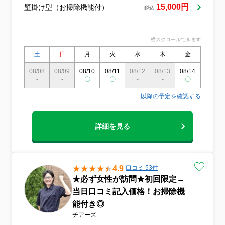
15,000円
壁掛け型（お掃除機能付）
税込
横スクロールできます
土
日
月
火
水
木
金
土
08/08
08/09
08/10
08/11
08/12
08/13
08/14
08/15
-
-
〇
〇
-
-
〇
〇
以降の予定を確認する
詳細を見る
4.9
口コミ 53件
★必ず女性が訪問★初回限定→
当日口コミ記入価格！お掃除機
能付き◎
チアーズ