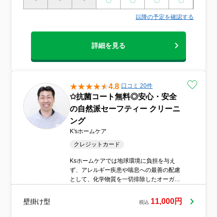
-
-
-
〇
〇
〇
〇
〇
以降の予定を確認する
詳細を見る
4.8
口コミ 20件
✩抗菌コート無料◎安心・安全
の自然派セーフティー クリーニ
ング
K'sホームケア
クレジットカード
Ksホームケアでは地球環境に負担を与え
ず、アレルギー疾患や喘息への最善の配慮
として、化学物質を一切排除したオーガニ
ック洗剤のみを採用する「ナチュラル＆セ
ーフティ」なハウスクリーニングを展開し
11,000円
壁掛け型
税込
ております。石油系の合成洗剤などはまっ
たく使用しないため、薬剤特有の不快な刺