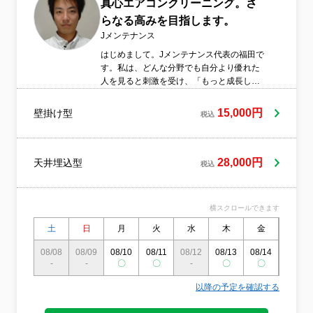
真心エアコンクリーニング。さ
おります。当日はタバコを吸わない非喫煙
者のスタッフが訪問いたします。また、万
らなる高みを目指します。
が一に備えて損害賠償責任保険にも加入し
Jメンテナンス
ております。
はじめまして。Jメンテナンス代表の福田で
す。私は、どんな分野でも自分より優れた
人を見ると刺激を受け、「もっと成長した
い」「負けたくない」という気持ちになり
ます。その向上心を大切にしながら、クリ
15,000円
壁掛け型
税込
ーニング技術やサービスの質をさらに高め
ていきたいと考えています。また、「今こ
の瞬間を大切にすること」を日頃から意識
しています。仕事でもプライベートでも、
28,000円
天井埋込型
税込
一つひとつに真剣に向き合い、後悔のない
毎日を積み重ねていけるよう努めていま
す。これからは特に専門性を高めることに
横スクロールできます
注力して行きたいと思っています。さまざ
まなことに積極的に挑戦しながら、自分自
土
日
月
火
水
木
金
土
身の強みをさらに磨き、社会に役立てる存
08/08
08/09
08/10
08/11
08/12
08/13
08/14
08/15
在でありたいと考えています。また、当社
-
-
〇
〇
-
〇
〇
〇
では「サービス対象外をできる限り対象内
へ」をモットーに、お客様に寄り添った柔
以降の予定を確認する
軟な対応とサービス精神を大切にしていま
す。■丁寧な作業をお約束します。■専門店