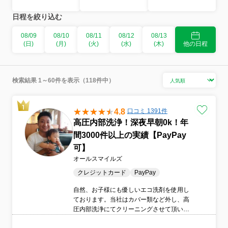
日程を絞り込む
08/09
08/10
08/11
08/12
08/13
(日)
(月)
(火)
(水)
(木)
他の日程
検索結果 1～60件を表示（118件中）
4.8
口コミ 1391件
高圧内部洗浄！深夜早朝0k！年
間3000件以上の実績【PayPay
可】
オールスマイルズ
クレジットカード
PayPay
自然、お子様にも優しいエコ洗剤を使用し
ております。当社はカバー類など外し、高
圧内部洗浄にてクリーニングさせて頂いて
おります。オールシーズンエアコンはかか