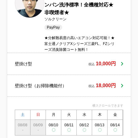
ンパン洗浄標準！全機種対応★
非喫煙者★
ソルクリーン
PayPay
★分解難易度の高いエアコン対応可能！★
富士通ノクリアXシリーズ三菱FL、FZシリ
ーズ消臭除菌コート無料！
10,000円
壁掛け型
税込
18,000円
壁掛け型（お掃除機能付）
税込
横スクロールできます
土
日
月
火
水
木
金
土
08/08
08/09
08/10
08/11
08/12
08/13
08/14
08/15
-
-
〇
〇
〇
〇
〇
〇