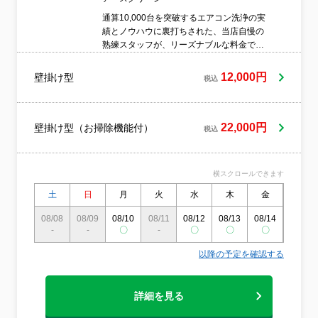
通算10,000台を突破するエアコン洗浄の実
績とノウハウに裏打ちされた、当店自慢の
熟練スタッフが、リーズナブルな料金であ
りながらハイクオリティな施工をお届けい
たします♪もしエアコンの送風口周辺に黒い
12,000円
壁掛け型
税込
微細なシミ（カビの塊）を発見したら、そ
れは内部が汚れているサインです！ただい
ま期間限定のキャンペーン価格を実施して
おり、非常にお安くご利用いただけます。
22,000円
壁掛け型（お掃除機能付）
税込
【フィルター自動お掃除ロボ搭載機】は一
律プラス8,000円♪一般的なクリーニング業
者では構造の複雑さから断られがちな、シ
横スクロールできます
ャープ製のお掃除機能付きエアコンの洗浄
も安心してお任せください！
土
日
月
火
水
木
金
土
08/08
08/09
08/10
08/11
08/12
08/13
08/14
08/15
-
-
〇
-
〇
〇
〇
-
以降の予定を確認する
詳細を見る