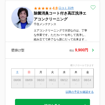
4.8
口コミ 31件
除菌消臭コート付き高圧洗浄エ
アコンクリーニング
千住メンテナンス
エアコンクリーニングで大切なのは、丁寧
な作業です。ただカバーを外して洗浄し、
組み立てて終了なら誰にだって出来ます。
低料金での作業も可能です。千住メンテナ
ンスでは、様々なノウハウから培った数十
9,900円
壁掛け型
税込
種類に及ぶチェック項目に基づいて、快適
な期間が一日でも長く続くように心がけな
がらしっかりと作業させていただきます。
横スクロールできます
数多くの同業者ネットワークにより、複数
のご注文も短時間でクリーニングする事も
土
日
月
火
水
木
金
土
可能です。〔日時のご相談が必要な時もあ
り〕夏場のご予約は非常に困難になります
08/08
08/09
08/10
08/11
08/12
08/13
08/14
08/15
-
-
ので、お早めにご予約ください。
-
-
-
-
-
-
以降の予定を確認する