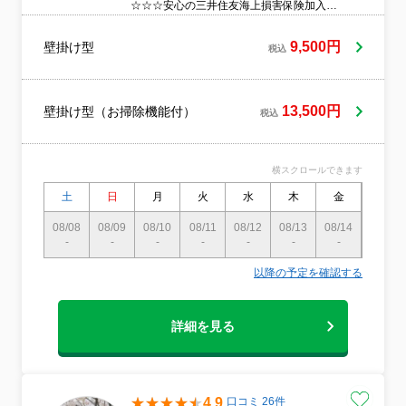
☆☆☆安心の三井住友海上損害保険加入☆
クレカ対応☆女性スタッフ同行ご相談くだ
さい※※※駐車スペースが無い場合、大変
9,500円
壁掛け型
税込
恐縮ですがコインパーキング代はお客様の
実費となります。＊お掃除機能付きは必ず
予約時にお伝え下さい。 もし、わからない
場合は品番を教えて頂ければこちらで確認
13,500円
壁掛け型（お掃除機能付）
税込
する事も可能です。
横スクロールできます
土
日
月
火
水
木
金
土
08/08
08/09
08/10
08/11
08/12
08/13
08/14
08/15
-
-
-
-
-
-
-
-
以降の予定を確認する
詳細を見る
4.9
口コミ 26件