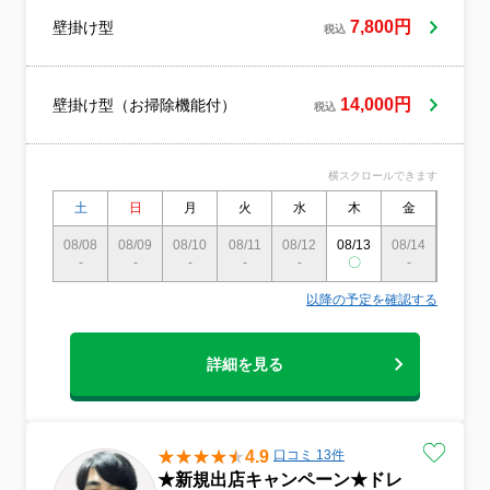
7,800円
壁掛け型
税込
14,000円
壁掛け型（お掃除機能付）
税込
横スクロールできます
土
日
月
火
水
木
金
土
08/08
08/09
08/10
08/11
08/12
08/13
08/14
08/15
-
-
-
-
-
〇
-
-
以降の予定を確認する
詳細を見る
4.9
口コミ 13件
★新規出店キャンペーン★ドレ