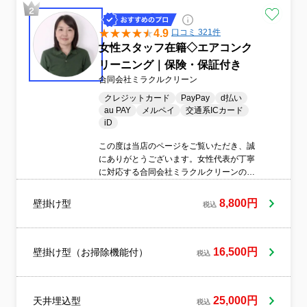
4.9
口コミ 321件
女性スタッフ在籍◇エアコンク
リーニング｜保険・保証付き
合同会社ミラクルクリーン
クレジットカード
PayPay
d払い
au PAY
メルペイ
交通系ICカード
iD
この度は当店のページをご覧いただき、誠
にありがとうございます。女性代表が丁寧
に対応する合同会社ミラクルクリーンの家
庭用エアコンクリーニングサービスです。
※オプションにてお掃除機能付きエアコン
8,800円
壁掛け型
税込
対応。分解作業に不安を感じる方もご安心
ください。作業前に分かりやすくご説明
し、養生を徹底してお部屋を汚さないよう
丁寧に作業いたします。【女性スタッフ同
16,500円
壁掛け型（お掃除機能付）
税込
行可能】【非喫煙スタッフ訪問】【損害保
険加入済み】高圧洗浄でエアコン内部のカ
ビ・ホコリ・雑菌を徹底除去し、嫌なニオ
25,000円
天井埋込型
イ改善・冷暖房効率アップ・電気代節約に
税込