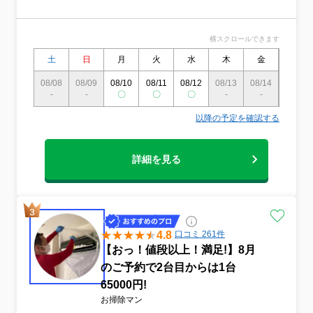
も効果的です。小さなお子様やペットのい
るご家庭にも安心してご利用いただいてお
ります。【複数台割引あり】【汚れによる
横スクロールできます
追加料金なし】繁忙期は予約が埋まりやす
土
日
月
火
水
木
金
土
いため、お早めのご相談をおすすめしてお
ります。事前に【メーカー・型番・設置状
08/08
08/09
08/10
08/11
08/12
08/13
08/14
08/15
況写真】をお知らせいただくとスムーズに
-
-
〇
〇
〇
-
-
-
ご案内可能です。気になる点やご不安なこ
とがございましたら、どんな小さなことで
以降の予定を確認する
もお気軽にお問い合わせください。
詳細を見る
4.8
口コミ 261件
【おっ！値段以上！満足!】8月
のご予約で2台目からは1台
65000円!
お掃除マン