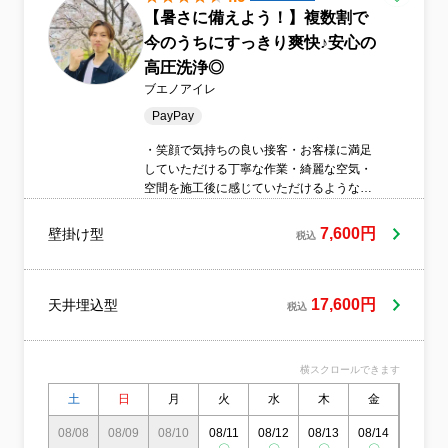
【暑さに備えよう！】複数割で
今のうちにすっきり爽快♪︎安心の
高圧洗浄◎
ブエノアイレ
PayPay
・笑顔で気持ちの良い接客・お客様に満足
していただける丁寧な作業・綺麗な空気・
空間を施工後に感じていただけるような作
業・お客様に寄り添った丁寧な接客これら
を常に心がけながら、日々作業しています!
7,600円
壁掛け型
税込
作業員一人一人がお客様のことを考えた気
配り、お客様に寄り添った笑顔で気持ちの
良い接客、お客様が満足していただける作
業ができる会社を目指しています。
17,600円
天井埋込型
税込
横スクロールできます
土
日
月
火
水
木
金
土
08/08
08/09
08/10
08/11
08/12
08/13
08/14
08/15