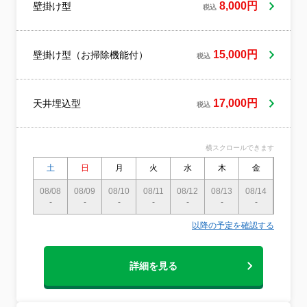
せません。見えないところにもカビは繁殖
8,000円
壁掛け型
税込
しております。年に一度はエアコンクリー
ニングいたしましょう！一般社団法人エア
コンクリーニング協会加盟店！損害保険加
盟店！
15,000円
壁掛け型（お掃除機能付）
税込
17,000円
天井埋込型
税込
横スクロールできます
土
日
月
火
水
木
金
土
08/08
08/09
08/10
08/11
08/12
08/13
08/14
08/15
-
-
-
-
-
-
-
-
以降の予定を確認する
詳細を見る